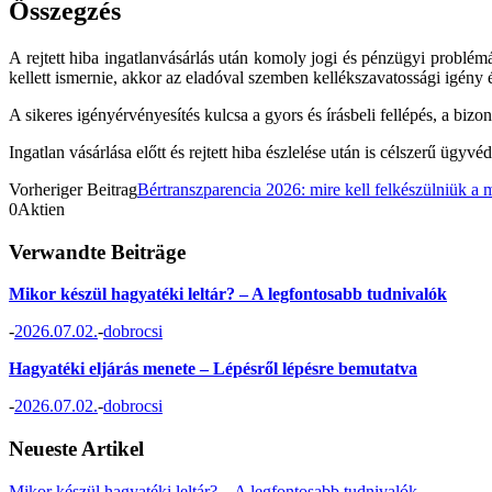
Összegzés
A rejtett hiba ingatlanvásárlás után komoly jogi és pénzügyi problémá
kellett ismernie, akkor az eladóval szemben kellékszavatossági igény 
A sikeres igényérvényesítés kulcsa a gyors és írásbeli fellépés, a biz
Ingatlan vásárlása előtt és rejtett hiba észlelése után is célszerű ügyv
Vorheriger Beitrag
Bértranszparencia 2026: mire kell felkészülniük a
0
Aktien
Verwandte Beiträge
Mikor készül hagyatéki leltár? – A legfontosabb tudnivalók
-
2026.07.02.
-
dobrocsi
Hagyatéki eljárás menete – Lépésről lépésre bemutatva
-
2026.07.02.
-
dobrocsi
Neueste Artikel
Mikor készül hagyatéki leltár? – A legfontosabb tudnivalók