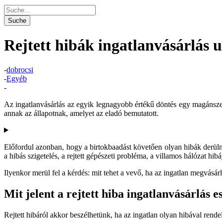
Rejtett hibák ingatlanvásárlás u
-
dobrocsi
-
Egyéb
-
Az ingatlanvásárlás az egyik legnagyobb értékű döntés egy magánszem
annak az állapotnak, amelyet az eladó bemutatott.
Előfordul azonban, hogy a birtokbaadást követően olyan hibák derülnek
a hibás szigetelés, a rejtett gépészeti probléma, a villamos hálózat hi
Ilyenkor merül fel a kérdés: mit tehet a vevő, ha az ingatlan megvásárlá
Mit jelent a rejtett hiba ingatlanvásárlás e
Rejtett hibáról akkor beszélhetünk, ha az ingatlan olyan hibával rend