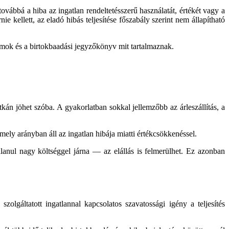
továbbá a hiba az ingatlan rendeltetésszerű használatát, értékét vagy a
 kellett, az eladó hibás teljesítése főszabály szerint nem állapítható
umok és a birtokbaadási jegyzőkönyv mit tartalmaznak.
tkán jöhet szóba. A gyakorlatban sokkal jellemzőbb az árleszállítás, a
mely arányban áll az ingatlan hibája miatti értékcsökkenéssel.
alanul nagy költséggel járna — az elállás is felmerülhet. Ez azonban
zolgáltatott ingatlannal kapcsolatos szavatossági igény a teljesítés