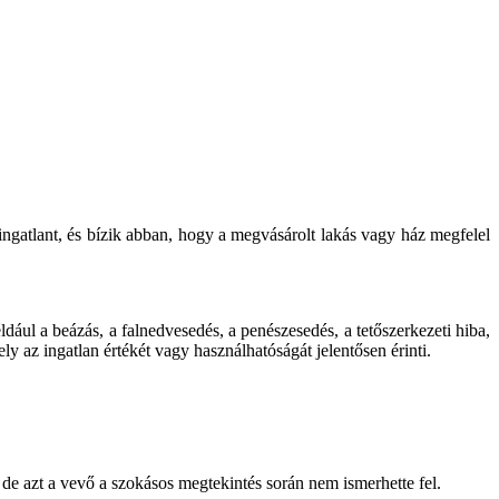
ngatlant, és bízik abban, hogy a megvásárolt lakás vagy ház megfelel
dául a beázás, a falnedvesedés, a penészesedés, a tetőszerkezeti hiba,
ely az ingatlan értékét vagy használhatóságát jelentősen érinti.
 de azt a vevő a szokásos megtekintés során nem ismerhette fel.