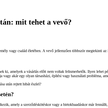
tán: mit tehet a vevő?
ély vagy család életében. A vevő jellemzően többször megtekinti az i
 ki, amelyek a vásárlás előtt nem voltak felismerhetők. Ilyen lehet pél
bája vagy akár egy olyan társasházi, építési vagy használati probléma, am
sa után rejtett hibát észlel?
setén?
elkezik, amely a szerződéskötéskor vagy a birtokbaadáskor már fennállt,