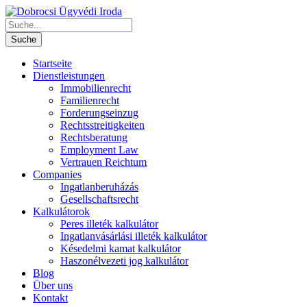
Startseite
Dienstleistungen
Immobilienrecht
Familienrecht
Forderungseinzug
Rechtsstreitigkeiten
Rechtsberatung
Employment Law
Vertrauen Reichtum
Companies
Ingatlanberuházás
Gesellschaftsrecht
Kalkulátorok
Peres illeték kalkulátor
Ingatlanvásárlási illeték kalkulátor
Késedelmi kamat kalkulátor
Haszonélvezeti jog kalkulátor
Blog
Über uns
Kontakt