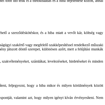
l több idő telik el a birtokbaadás és a hiba bejelentése között, annál
rhető a szerződéskötéskor, és a hiba miatt a vevőt kár, költség vagy
azságügyi szakértő vagy megfelelő szakképesítéssel rendelkező műszaki
ny játszott döntő szerepet, különösen azért, mert a felújítási munkák
, szakvéleményeket, számlákat, levelezéseket, hirdetéseket és minden
zíteni, feljegyezni, hogy a hiba mikor és milyen körülmények között
láspontját, valamint azt, hogy milyen igényt kíván érvényesíteni. Nem