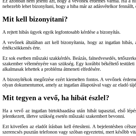
Ez azonban nem jelenti azt, hogy a vevőnek érdemes várnia. Ha a hiba 
nehezebb lehet bizonyítani, hogy a hiba már az adásvételkor fennállt,
Mit kell bizonyítani?
A rejtett hibás ügyek egyik legfontosabb kérdése a bizonyítás.
A vevőnek általában azt kell bizonyítania, hogy az ingatlan hibás, 
értékcsökkenés érte.
Ez sok esetben műszaki szakkérdés. Beázás, falnedvesedés, tetőszerke
szakember véleményére van szükség. Egy korábbi békéltető testületi ü
alkalmasak lehettek a probléma átmeneti elfedésére.
A bizonyítékok megőrzése ezért kiemelten fontos. A vevőnek érdemes 
olyan dokumentumot, amely az ingatlan állapotával vagy az eladó táj
Mit tegyen a vevő, ha hibát észlel?
Ha a vevő az ingatlan birtokbaadása után hibát tapasztal, első lép
jelentkezett, illetve szükség esetén műszaki szakembert bevonni.
Ezt követően az eladót írásban kell értesíteni. A bejelentésben céls
szerencsés pusztán telefonon vagy szóban egyeztetni, mert később vitá