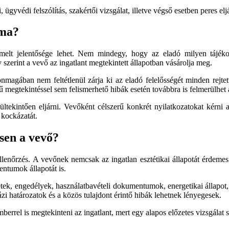
ügyvédi felszólítás, szakértői vizsgálat, illetve végső esetben peres elj
lma?
melt jelentősége lehet. Nem mindegy, hogy az eladó milyen tájékoztat
y szerint a vevő az ingatlant megtekintett állapotban vásárolja meg.
magában nem feltétlenül zárja ki az eladó felelősségét minden rejtett 
rű megtekintéssel sem felismerhető hibák esetén továbbra is felmerülhet 
tekintően eljárni. Vevőként célszerű konkrét nyilatkozatokat kérni az
 kockázatát.
sen a vevő?
lenőrzés. A vevőnek nemcsak az ingatlan esztétikai állapotát érdemes v
entumok állapotát is.
etek, engedélyek, használatbavételi dokumentumok, energetikai állapot,
ázi határozatok és a közös tulajdont érintő hibák lehetnek lényegesek.
rrel is megtekinteni az ingatlant, mert egy alapos előzetes vizsgálat 