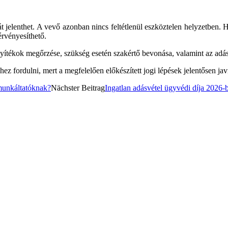
t jelenthet. A vevő azonban nincs feltétlenül eszköztelen helyzetben. Ha
érvényesíthető.
onyítékok megőrzése, szükség esetén szakértő bevonása, valamint az adás
édhez fordulni, mert a megfelelően előkészített jogi lépések jelentősen j
 munkáltatóknak?
Nächster Beitrag
Ingatlan adásvétel ügyvédi díja 2026-