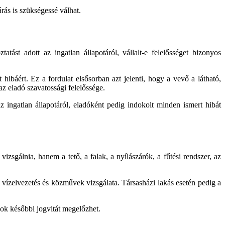
árás is szükségessé válhat.
ást adott az ingatlan állapotáról, vállalt-e felelősséget bizonyos
hibáért. Ez a fordulat elsősorban azt jelenti, hogy a vevő a látható,
az eladó szavatossági felelőssége.
 ingatlan állapotáról, eladóként pedig indokolt minden ismert hibát
izsgálnia, hanem a tető, a falak, a nyílászárók, a fűtési rendszer, az
 vízelvezetés és közművek vizsgálata. Társasházi lakás esetén pedig a
sok későbbi jogvitát megelőzhet.