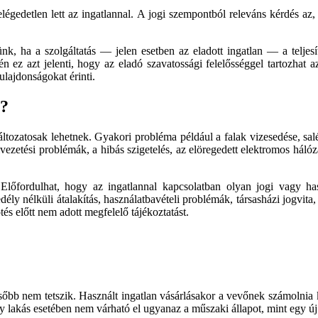
légedetlen lett az ingatlannal. A jogi szempontból releváns kérdés az,
ünk, ha a szolgáltatás — jelen esetben az eladott ingatlan — a telj
ez azt jelenti, hogy az eladó szavatossági felelősséggel tartozhat az
ulajdonságokat érinti.
n?
 változatosak lehetnek. Gyakori probléma például a falak vizesedése, sa
lvezetési problémák, a hibás szigetelés, az elöregedett elektromos háló
lőfordulhat, hogy az ingatlannal kapcsolatban olyan jogi vagy has
edély nélküli átalakítás, használatbavételi problémák, társasházi jogvita
s előtt nem adott megfelelő tájékoztatást.
b nem tetszik. Használt ingatlan vásárlásakor a vevőnek számolnia kel
 lakás esetében nem várható el ugyanaz a műszaki állapot, mint egy új 