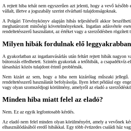
A rejtett hiba tehát nem egyszerűen azt jelenti, hogy a vevő később e
vállalt, illetve a jogszabály szerint elvárható tulajdonságoknak.
A Polgári Törvénykönyv alapján hibás teljesítésről akkor beszélhet
meghatározott minőségi követelményeknek. Ingatlan adásvétele esetén 
rendeltetésszerű használatot, az értéket vagy a szerződésben rögzített t
Milyen hibák fordulnak elő leggyakrabba
A gyakorlatban az ingatlanvásárlás után feltárt rejtett hibák nagyon
bútorozás elfedhetett. Szintén gyakoriak a tetőhibák, a csapadékvíz-e
társasházi közös tulajdont érintő problémák.
Nem kizárt az sem, hogy a hiba nem kizárólag műszaki jellegű. E
rendeltetésszerű használatát befolyásolja. Ilyen lehet például egy eng
vagy olyan szomszédjogi körülmény, amelyről az eladó a szerződésköté
Minden hiba miatt felel az eladó?
Nem. Ez az egyik legfontosabb kérdés.
Az eladó nem felel minden olyan körülményért, amely a vevőnek későb
elhasználódásából eredő hibákkal. Egy több évtizedes családi ház vagy