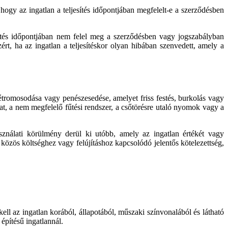
 hogy az ingatlan a teljesítés időpontjában megfelelt-e a szerződésben
esítés időpontjában nem felel meg a szerződésben vagy jogszabályban
ért, ha az ingatlan a teljesítéskor olyan hibában szenvedett, amely a
létromosodása vagy penészesedése, amelyet friss festés, burkolás vagy
zat, a nem megfelelő fűtési rendszer, a csőtörésre utaló nyomok vagy a
ználati körülmény derül ki utóbb, amely az ingatlan értékét vagy
, közös költséghez vagy felújításhoz kapcsolódó jelentős kötelezettség,
l az ingatlan korából, állapotából, műszaki színvonalából és látható
építésű ingatlannál.