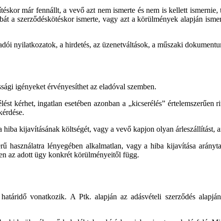
ítéskor már fennállt, a vevő azt nem ismerte és nem is kellett ismernie, 
bát a szerződéskötéskor ismerte, vagy azt a körülmények alapján ismernie
ladói nyilatkozatok, a hirdetés, az üzenetváltások, a műszaki dokument
tossági igényeket érvényesíthet az eladóval szemben.
lést kérhet, ingatlan esetében azonban a „kicserélés” értelemszerűen ri
 kérdése.
 hiba kijavításának költségét, vagy a vevő kapjon olyan árleszállítást, a
rű használatra lényegében alkalmatlan, vagy a hiba kijavítása arányt
en az adott ügy konkrét körülményeitől függ.
 határidő vonatkozik. A Ptk. alapján az adásvételi szerződés alapján s