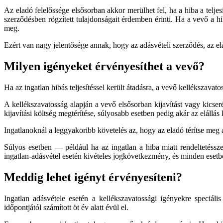
Az eladó felelőssége elsősorban akkor merülhet fel, ha a hiba a teljes
szerződésben rögzített tulajdonságait érdemben érinti. Ha a vevő a hi
meg.
Ezért van nagy jelentősége annak, hogy az adásvételi szerződés, az e
Milyen igényeket érvényesíthet a vevő?
Ha az ingatlan hibás teljesítéssel került átadásra, a vevő kellékszava
A kellékszavatosság alapján a vevő elsősorban kijavítást vagy kicseré
kijavítási költség megtérítése, súlyosabb esetben pedig akár az elállás
Ingatlanoknál a leggyakoribb követelés az, hogy az eladó térítse meg a
Súlyos esetben — például ha az ingatlan a hiba miatt rendeltetéssze
ingatlan-adásvétel esetén kivételes jogkövetkezmény, és minden esetb
Meddig lehet igényt érvényesíteni?
Ingatlan adásvétele esetén a kellékszavatossági igényekre speciális
időpontjától számított öt év alatt évül el.