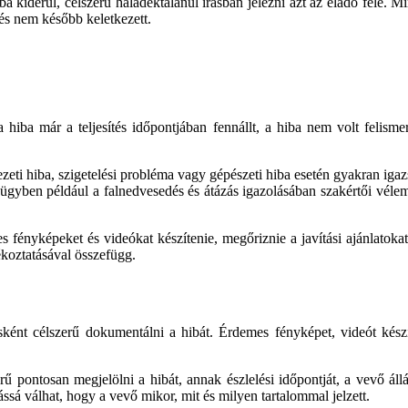
kiderül, célszerű haladéktalanul írásban jelezni azt az eladó felé. Miné
 és nem később keletkezett.
a hiba már a teljesítés időpontjában fennállt, a hiba nem volt felisme
zeti hiba, szigetelési probléma vagy gépészeti hiba esetén gyakran ig
gyben például a falnedvesedés és átázás igazolásában szakértői vélemé
fényképeket és videókat készítenie, megőriznie a javítási ajánlatokat
ékoztatásával összefügg.
ésként célszerű dokumentálni a hibát. Érdemes fényképet, videót kés
zerű pontosan megjelölni a hibát, annak észlelési időpontját, a vevő ál
ssá válhat, hogy a vevő mikor, mit és milyen tartalommal jelzett.