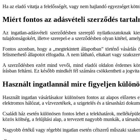
Ha az eladó vitatja a felelősségét, vagy nem hajlandó egyezséget kötni, 
Miért fontos az adásvételi szerződés tarta
Az ingatlan-adásvételi szerződésben szereplő nyilatkozatoknak kie
tulajdonságokért, illetve szerepel-e a szerződésben olyan kitétel, amel
Fontos azonban, hogy a „megtekintett állapotban” történő vásárlás ön
felismerhető állapotot elfogadta. A nem látható, eltakart vagy szaksze
A szerződésben ezért mind vevői, mind eladói oldalon érdemes körül
írásban feltárni. Ez később mindkét fél számára csökkentheti a jogvita
Használt ingatlannál mire figyeljen különö
Használt ingatlan vásárlásakor különösen fontos az alapos előzetes el
elektromos hálózat, a vízvezetékek, a szigetelés és a társasházi dokum
Családi ház esetén különösen fontos lehet a telekhatárok, melléképül
közös költség, a felújítási alap, a tervezett nagyobb munkák, a társash
Nagyobb értékű vagy régebbi ingatlan esetén célszerű műszaki szakembe