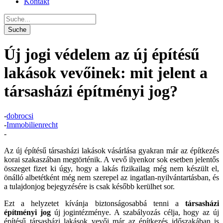
Kontakt
Új jogi védelem az új építésű
lakások vevőinek: mit jelent a
társasházi építményi jog?
-
dobrocsi
-
Immobilienrecht
-
Az új építésű társasházi lakások vásárlása gyakran már az építkezés
korai szakaszában megtörténik. A vevő ilyenkor sok esetben jelentős
összeget fizet ki úgy, hogy a lakás fizikailag még nem készült el,
önálló albetétként még nem szerepel az ingatlan-nyilvántartásban, és
a tulajdonjog bejegyzésére is csak később kerülhet sor.
Ezt a helyzetet kívánja biztonságosabbá tenni a
társasházi
építményi jog
új jogintézménye. A szabályozás célja, hogy az új
építésű társasházi lakások vevői már az építkezés időszakában is