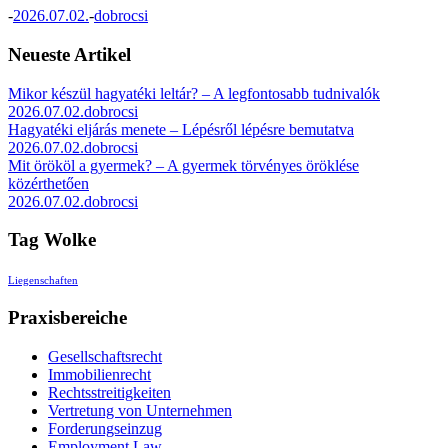
-
2026.07.02.
-
dobrocsi
Neueste Artikel
Mikor készül hagyatéki leltár? – A legfontosabb tudnivalók
2026.07.02.
dobrocsi
Hagyatéki eljárás menete – Lépésről lépésre bemutatva
2026.07.02.
dobrocsi
Mit örököl a gyermek? – A gyermek törvényes öröklése
közérthetően
2026.07.02.
dobrocsi
Tag Wolke
Liegenschaften
Praxisbereiche
Gesellschaftsrecht
Immobilienrecht
Rechtsstreitigkeiten
Vertretung von Unternehmen
Forderungseinzug
Employment Law