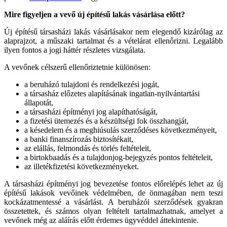
Mire figyeljen a vevő új építésű lakás vásárlása előtt?
Új építésű társasházi lakás vásárlásakor nem elegendő kizárólag az
alaprajzot, a műszaki tartalmat és a vételárat ellenőrizni. Legalább
ilyen fontos a jogi háttér részletes vizsgálata.
A vevőnek célszerű ellenőriztetnie különösen:
a beruházó tulajdoni és rendelkezési jogát,
a társasház előzetes alapításának ingatlan-nyilvántartási
állapotát,
a társasházi építményi jog alapíthatóságát,
a fizetési ütemezés és a készültségi fok összhangját,
a késedelem és a meghiúsulás szerződéses következményeit,
a banki finanszírozás biztosítékait,
az elállás, felmondás és törlés feltételeit,
a birtokbaadás és a tulajdonjog-bejegyzés pontos feltételeit,
az illetékfizetési következményeket.
A társasházi építményi jog bevezetése fontos előrelépés lehet az új
építésű lakások vevőinek védelmében, de önmagában nem teszi
kockázatmentessé a vásárlást. A beruházói szerződések gyakran
összetettek, és számos olyan feltételt tartalmazhatnak, amelyet a
vevőnek még az aláírás előtt érdemes ügyvéddel áttekintenie.