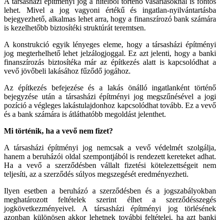
A társasházi építményi jog a hitelből történő vásárlásoknál is fontos
lehet. Mivel a jog vagyoni értékű és ingatlan-nyilvántartásba
bejegyezhető, alkalmas lehet arra, hogy a finanszírozó bank számára
is kezelhetőbb biztosítéki struktúrát teremtsen.
A konstrukció egyik lényeges eleme, hogy a társasházi építményi
jog megterhelhető lehet jelzálogjoggal. Ez azt jelenti, hogy a banki
finanszírozás biztosítéka már az építkezés alatt is kapcsolódhat a
vevő jövőbeli lakásához fűződő jogához.
Az építkezés befejezése és a lakás önálló ingatlanként történő
bejegyzése után a társasházi építményi jog megszűnésével a jogi
pozíció a végleges lakástulajdonhoz kapcsolódhat tovább. Ez a vevő
és a bank számára is átláthatóbb megoldást jelenthet.
Mi történik, ha a vevő nem fizet?
A társasházi építményi jog nemcsak a vevő védelmét szolgálja,
hanem a beruházói oldal szempontjából is rendezett kereteket adhat.
Ha a vevő a szerződésben vállalt fizetési kötelezettségeit nem
teljesíti, az a szerződés súlyos megszegését eredményezheti.
Ilyen esetben a beruházó a szerződésben és a jogszabályokban
meghatározott feltételek szerint élhet a szerződésszegés
jogkövetkezményeivel. A társasházi építményi jog törlésének
azonban különösen akkor lehetnek további feltételei, ha azt banki