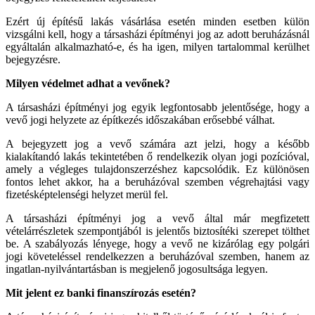
Ezért új építésű lakás vásárlása esetén minden esetben külön
vizsgálni kell, hogy a társasházi építményi jog az adott beruházásnál
egyáltalán alkalmazható-e, és ha igen, milyen tartalommal kerülhet
bejegyzésre.
Milyen védelmet adhat a vevőnek?
A társasházi építményi jog egyik legfontosabb jelentősége, hogy a
vevő jogi helyzete az építkezés időszakában erősebbé válhat.
A bejegyzett jog a vevő számára azt jelzi, hogy a később
kialakítandó lakás tekintetében ő rendelkezik olyan jogi pozícióval,
amely a végleges tulajdonszerzéshez kapcsolódik. Ez különösen
fontos lehet akkor, ha a beruházóval szemben végrehajtási vagy
fizetésképtelenségi helyzet merül fel.
A társasházi építményi jog a vevő által már megfizetett
vételárrészletek szempontjából is jelentős biztosítéki szerepet tölthet
be. A szabályozás lényege, hogy a vevő ne kizárólag egy polgári
jogi követeléssel rendelkezzen a beruházóval szemben, hanem az
ingatlan-nyilvántartásban is megjelenő jogosultsága legyen.
Mit jelent ez banki finanszírozás esetén?