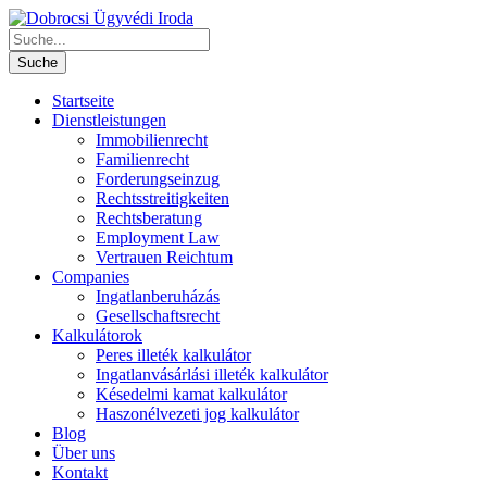
Startseite
Dienstleistungen
Immobilienrecht
Familienrecht
Forderungseinzug
Rechtsstreitigkeiten
Rechtsberatung
Employment Law
Vertrauen Reichtum
Companies
Ingatlanberuházás
Gesellschaftsrecht
Kalkulátorok
Peres illeték kalkulátor
Ingatlanvásárlási illeték kalkulátor
Késedelmi kamat kalkulátor
Haszonélvezeti jog kalkulátor
Blog
Über uns
Kontakt