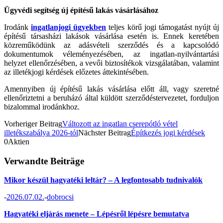
Ügyvédi segítség új építésű lakás vásárlásához
Irodánk
ingatlanjogi ügyekben
teljes körű jogi támogatást nyújt új
építésű társasházi lakások vásárlása esetén is. Ennek keretében
közreműködünk az adásvételi szerződés és a kapcsolódó
dokumentumok véleményezésében, az ingatlan-nyilvántartási
helyzet ellenőrzésében, a vevői biztosítékok vizsgálatában, valamint
az illetékjogi kérdések előzetes áttekintésében.
Amennyiben új építésű lakás vásárlása előtt áll, vagy szeretné
ellenőriztetni a beruházó által küldött szerződéstervezetet, forduljon
bizalommal irodánkhoz.
Vorheriger Beitrag
Változott az ingatlan cserepótló vétel
illetékszabálya 2026-tól
Nächster Beitrag
Építkezés jogi kérdések
0
Aktien
Verwandte Beiträge
Mikor készül hagyatéki leltár? – A legfontosabb tudnivalók
-
2026.07.02.
-
dobrocsi
Hagyatéki eljárás menete – Lépésről lépésre bemutatva