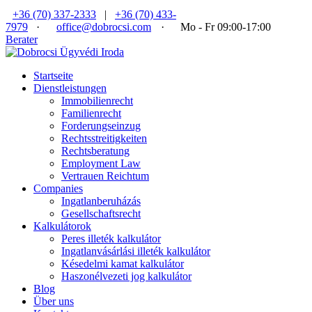
+36 (70) 337-2333
|
+36 (70) 433-
7979
·
office@dobrocsi.com
·
Mo - Fr 09:00-17:00
Berater
Startseite
Dienstleistungen
Immobilienrecht
Familienrecht
Forderungseinzug
Rechtsstreitigkeiten
Rechtsberatung
Employment Law
Vertrauen Reichtum
Companies
Ingatlanberuházás
Gesellschaftsrecht
Kalkulátorok
Peres illeték kalkulátor
Ingatlanvásárlási illeték kalkulátor
Késedelmi kamat kalkulátor
Haszonélvezeti jog kalkulátor
Blog
Über uns