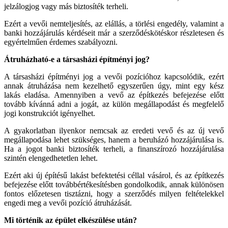
jelzálogjog vagy más biztosíték terheli.
Ezért a vevői nemteljesítés, az elállás, a törlési engedély, valamint a
banki hozzájárulás kérdéseit már a szerződéskötéskor részletesen és
egyértelműen érdemes szabályozni.
Átruházható-e a társasházi építményi jog?
A társasházi építményi jog a vevői pozícióhoz kapcsolódik, ezért
annak átruházása nem kezelhető egyszerűen úgy, mint egy kész
lakás eladása. Amennyiben a vevő az építkezés befejezése előtt
tovább kívánná adni a jogát, az külön megállapodást és megfelelő
jogi konstrukciót igényelhet.
A gyakorlatban ilyenkor nemcsak az eredeti vevő és az új vevő
megállapodása lehet szükséges, hanem a beruházó hozzájárulása is.
Ha a jogot banki biztosíték terheli, a finanszírozó hozzájárulása
szintén elengedhetetlen lehet.
Ezért aki új építésű lakást befektetési céllal vásárol, és az építkezés
befejezése előtt továbbértékesítésben gondolkodik, annak különösen
fontos előzetesen tisztázni, hogy a szerződés milyen feltételekkel
engedi meg a vevői pozíció átruházását.
Mi történik az épület elkészülése után?