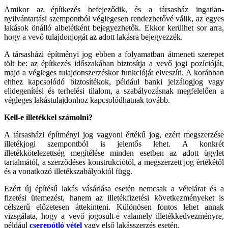
Amikor az építkezés befejeződik, és a társasház ingatlan-
nyilvántartási szempontból véglegesen rendezhetővé válik, az egyes
lakások önálló albetétként bejegyezhetők. Ekkor kerülhet sor arra,
hogy a vevő tulajdonjogát az adott lakásra bejegyezzék.
A társasházi építményi jog ebben a folyamatban átmeneti szerepet
tölt be: az építkezés időszakában biztosítja a vevő jogi pozícióját,
majd a végleges tulajdonszerzéskor funkcióját elveszíti. A korábban
ehhez kapcsolódó biztosítékok, például banki jelzálogjog vagy
elidegenítési és terhelési tilalom, a szabályozásnak megfelelően a
végleges lakástulajdonhoz kapcsolódhatnak tovább.
Kell-e illetékkel számolni?
A társasházi építményi jog vagyoni értékű jog, ezért megszerzése
illetékjogi szempontból is jelentős lehet. A konkrét
illetékkötelezettség megítélése minden esetben az adott ügylet
tartalmától, a szerződéses konstrukciótól, a megszerzett jog értékétől
és a vonatkozó illetékszabályoktól függ.
Ezért új építésű lakás vásárlása esetén nemcsak a vételárat és a
fizetési ütemezést, hanem az illetékfizetési következményeket is
célszerű előzetesen áttekinteni. Különösen fontos lehet annak
vizsgálata, hogy a vevő jogosult-e valamely illetékkedvezményre,
például
cserepótló vétel
vagy első lakásszerzés esetén.