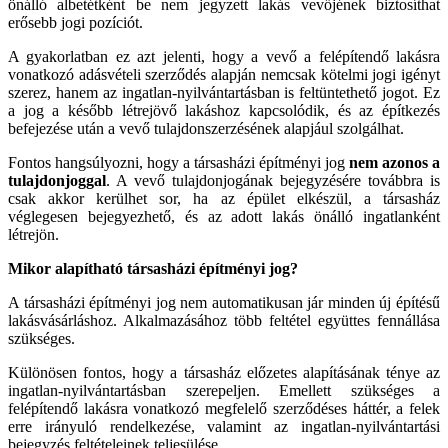
önálló albetétként be nem jegyzett lakás vevőjének biztosíthat
erősebb jogi pozíciót.
A gyakorlatban ez azt jelenti, hogy a vevő a felépítendő lakásra
vonatkozó adásvételi szerződés alapján nemcsak kötelmi jogi igényt
szerez, hanem az ingatlan-nyilvántartásban is feltüntethető jogot. Ez
a jog a később létrejövő lakáshoz kapcsolódik, és az építkezés
befejezése után a vevő tulajdonszerzésének alapjául szolgálhat.
Fontos hangsúlyozni, hogy a társasházi építményi jog
nem azonos a
tulajdonjoggal
. A vevő tulajdonjogának bejegyzésére továbbra is
csak akkor kerülhet sor, ha az épület elkészül, a társasház
véglegesen bejegyezhető, és az adott lakás önálló ingatlanként
létrejön.
Mikor alapítható társasházi építményi jog?
A társasházi építményi jog nem automatikusan jár minden új építésű
lakásvásárláshoz. Alkalmazásához több feltétel együttes fennállása
szükséges.
Különösen fontos, hogy a társasház előzetes alapításának ténye az
ingatlan-nyilvántartásban szerepeljen. Emellett szükséges a
felépítendő lakásra vonatkozó megfelelő szerződéses háttér, a felek
erre irányuló rendelkezése, valamint az ingatlan-nyilvántartási
bejegyzés feltételeinek teljesülése.