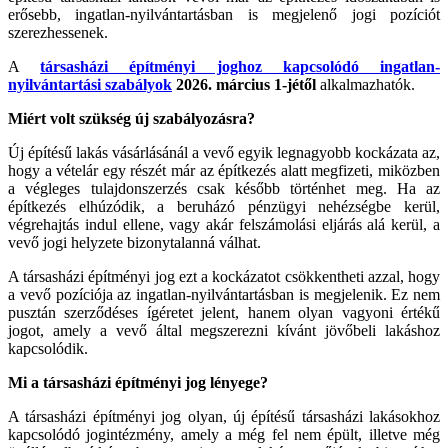
erősebb, ingatlan-nyilvántartásban is megjelenő jogi pozíciót
szerezhessenek.
A
társasházi építményi joghoz kapcsolódó ingatlan-
nyilvántartási szabályok
2026. március 1-jétől
alkalmazhatók.
Miért volt szükség új szabályozásra?
Új építésű lakás vásárlásánál a vevő egyik legnagyobb kockázata az,
hogy a vételár egy részét már az építkezés alatt megfizeti, miközben
a végleges tulajdonszerzés csak később történhet meg. Ha az
építkezés elhúzódik, a beruházó pénzügyi nehézségbe kerül,
végrehajtás indul ellene, vagy akár felszámolási eljárás alá kerül, a
vevő jogi helyzete bizonytalanná válhat.
A társasházi építményi jog ezt a kockázatot csökkentheti azzal, hogy
a vevő pozíciója az ingatlan-nyilvántartásban is megjelenik. Ez nem
pusztán szerződéses ígéretet jelent, hanem olyan vagyoni értékű
jogot, amely a vevő által megszerezni kívánt jövőbeli lakáshoz
kapcsolódik.
Mi a társasházi építményi jog lényege?
A társasházi építményi jog olyan, új építésű társasházi lakásokhoz
kapcsolódó jogintézmény, amely a még fel nem épült, illetve még