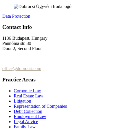
Data Protection
Contact Info
1136 Budapest, Hungary
Pannónia str. 30
Door 2, Second Floor
+36 (70) 337-2333
+36 (70) 433-7979
office@dobrocsi.com
Practice Areas
Corporate Law
Real Estate Law
Litigation
Representation of Companies
Debt Collection
Employment Law
Legal Advice
Family Law