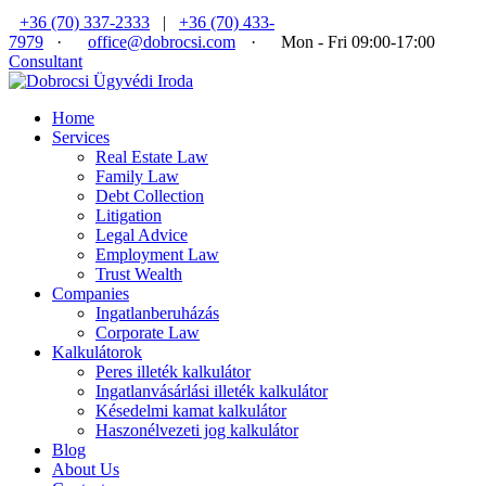
+36 (70) 337-2333
|
+36 (70) 433-
7979
·
office@dobrocsi.com
·
Mon - Fri 09:00-17:00
Consultant
Home
Services
Real Estate Law
Family Law
Debt Collection
Litigation
Legal Advice
Employment Law
Trust Wealth
Companies
Ingatlanberuházás
Corporate Law
Kalkulátorok
Peres illeték kalkulátor
Ingatlanvásárlási illeték kalkulátor
Késedelmi kamat kalkulátor
Haszonélvezeti jog kalkulátor
Blog
About Us