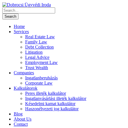
Home
Services
Real Estate Law
Family Law
Debt Collection
Litigation
Legal Advice
Employment Law
Trust Wealth
Companies
Ingatlanberuházás
Corporate Law
Kalkulátorok
Peres illeték kalkulátor
Ingatlanvásárlási illeték kalkulátor
Késedelmi kamat kalkulátor
Haszonélvezeti jog kalkulátor
Blog
About Us
Contact