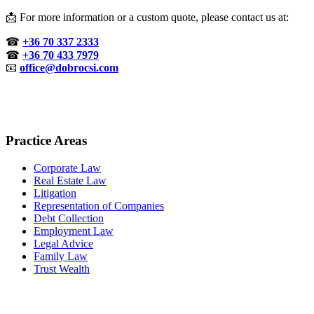
📩 For more information or a custom quote, please contact us at:
☎
+36 70 337 2333
☎
+36 70 433 7979
📧
office@dobrocsi.com
Practice Areas
Corporate Law
Real Estate Law
Litigation
Representation of Companies
Debt Collection
Employment Law
Legal Advice
Family Law
Trust Wealth