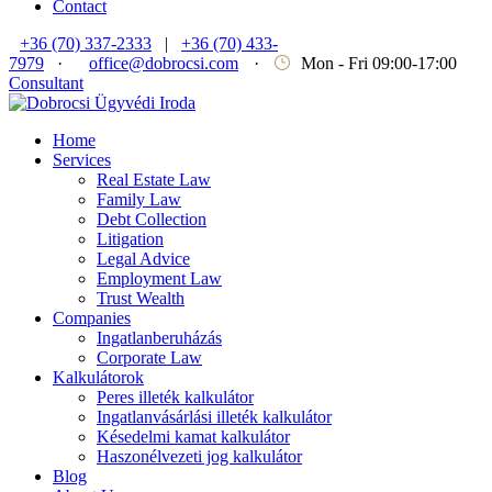
Contact
+36 (70) 337-2333
|
+36 (70) 433-
7979
·
office@dobrocsi.com
·
Mon - Fri 09:00-17:00
Consultant
Home
Services
Real Estate Law
Family Law
Debt Collection
Litigation
Legal Advice
Employment Law
Trust Wealth
Companies
Ingatlanberuházás
Corporate Law
Kalkulátorok
Peres illeték kalkulátor
Ingatlanvásárlási illeték kalkulátor
Késedelmi kamat kalkulátor
Haszonélvezeti jog kalkulátor
Blog