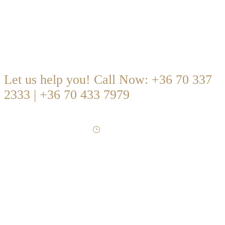
Are you looking for someone to help?
Let us help you! Call Now: +36 70 337
2333 | +36 70 433 7979
office@dobrocsi.com
·
Mon – Fri 09:00-17:00