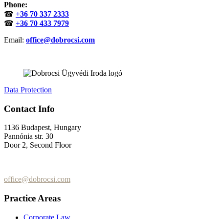
Phone:
☎
+36 70 337 2333
☎
+36 70 433 7979
Email:
office@dobrocsi.com
Data Protection
Contact Info
1136 Budapest, Hungary
Pannónia str. 30
Door 2, Second Floor
+36 (70) 337-2333
+36 (70) 433-7979
office@dobrocsi.com
Practice Areas
Corporate Law