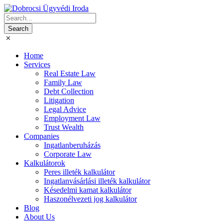
Home
Services
Real Estate Law
Family Law
Debt Collection
Litigation
Legal Advice
Employment Law
Trust Wealth
Companies
Ingatlanberuházás
Corporate Law
Kalkulátorok
Peres illeték kalkulátor
Ingatlanvásárlási illeték kalkulátor
Késedelmi kamat kalkulátor
Haszonélvezeti jog kalkulátor
Blog
About Us