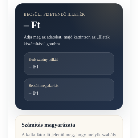
BECSÜLT FIZETENDŐ ILLETÉK
– Ft
Adja meg az adatokat, majd kattintson az „Illeték
kiszámítása” gombra.
Kedvezmény nélkül
– Ft
Becsült megtakarítás
– Ft
Számítás magyarázata
A kalkulátor itt jeleníti meg, hogy melyik szabály