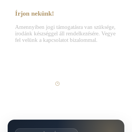
Írjon nekünk!
Amennyiben jogi támogatásra van szüksége,
irodánk készséggel áll rendelkezésére. Vegye
fel velünk a kapcsolatot bizalommal.
Telefon:
+36 70 337 2333
+36 70 433 7979
office@dobrocsi.com
Hétköznap | 09:00–17:00