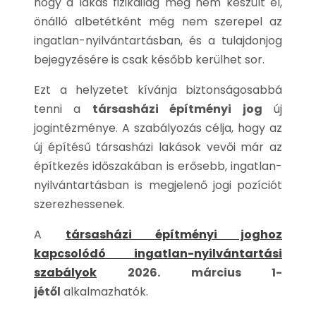
hogy a lakás fizikailag még nem készült el,
önálló albetétként még nem szerepel az
ingatlan-nyilvántartásban, és a tulajdonjog
bejegyzésére is csak később kerülhet sor.
Ezt a helyzetet kívánja biztonságosabbá
tenni a
társasházi építményi jog
új
jogintézménye. A szabályozás célja, hogy az
új építésű társasházi lakások vevői már az
építkezés időszakában is erősebb, ingatlan-
nyilvántartásban is megjelenő jogi pozíciót
szerezhessenek.
A
társasházi építményi joghoz
kapcsolódó ingatlan-nyilvántartási
szabályok
2026. március 1-
jétől
alkalmazhatók.