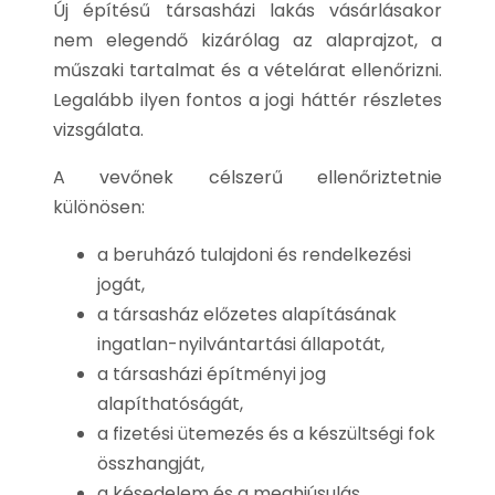
Új építésű társasházi lakás vásárlásakor
nem elegendő kizárólag az alaprajzot, a
műszaki tartalmat és a vételárat ellenőrizni.
Legalább ilyen fontos a jogi háttér részletes
vizsgálata.
A vevőnek célszerű ellenőriztetnie
különösen:
a beruházó tulajdoni és rendelkezési
jogát,
a társasház előzetes alapításának
ingatlan-nyilvántartási állapotát,
a társasházi építményi jog
alapíthatóságát,
a fizetési ütemezés és a készültségi fok
összhangját,
a késedelem és a meghiúsulás