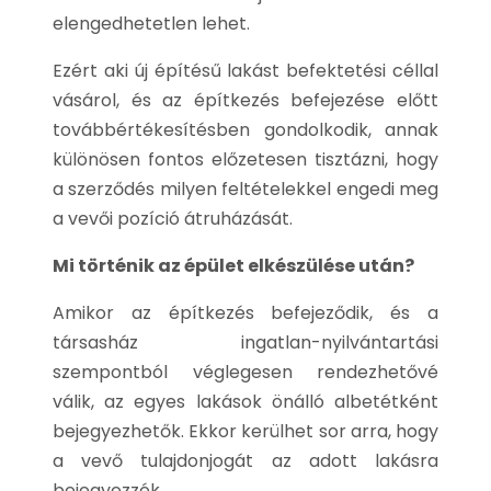
elengedhetetlen lehet.
Ezért aki új építésű lakást befektetési céllal
vásárol, és az építkezés befejezése előtt
továbbértékesítésben gondolkodik, annak
különösen fontos előzetesen tisztázni, hogy
a szerződés milyen feltételekkel engedi meg
a vevői pozíció átruházását.
Mi történik az épület elkészülése után?
Amikor az építkezés befejeződik, és a
társasház ingatlan-nyilvántartási
szempontból véglegesen rendezhetővé
válik, az egyes lakások önálló albetétként
bejegyezhetők. Ekkor kerülhet sor arra, hogy
a vevő tulajdonjogát az adott lakásra
bejegyezzék.