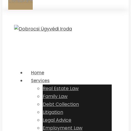
Consultant
Home
Services
Real Estate Law
Family Law
Debt Collection
Litigation
Legal Advice
Employment Law