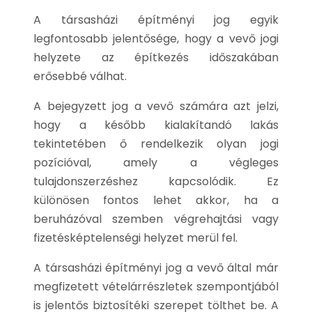
A társasházi építményi jog egyik
legfontosabb jelentősége, hogy a vevő jogi
helyzete az építkezés időszakában
erősebbé válhat.
A bejegyzett jog a vevő számára azt jelzi,
hogy a később kialakítandó lakás
tekintetében ő rendelkezik olyan jogi
pozícióval, amely a végleges
tulajdonszerzéshez kapcsolódik. Ez
különösen fontos lehet akkor, ha a
beruházóval szemben végrehajtási vagy
fizetésképtelenségi helyzet merül fel.
A társasházi építményi jog a vevő által már
megfizetett vételárrészletek szempontjából
is jelentős biztosítéki szerepet tölthet be. A