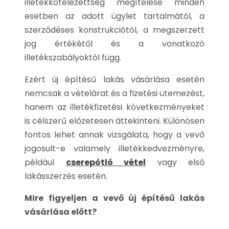
illetékkötelezettség megítélése minden
esetben az adott ügylet tartalmától, a
szerződéses konstrukciótól, a megszerzett
jog értékétől és a vonatkozó
illetékszabályoktól függ.
Ezért új építésű lakás vásárlása esetén
nemcsak a vételárat és a fizetési ütemezést,
hanem az illetékfizetési következményeket
is célszerű előzetesen áttekinteni. Különösen
fontos lehet annak vizsgálata, hogy a vevő
jogosult-e valamely illetékkedvezményre,
például
cserepótló vétel
vagy első
lakásszerzés esetén.
Mire figyeljen a vevő új építésű lakás
vásárlása előtt?