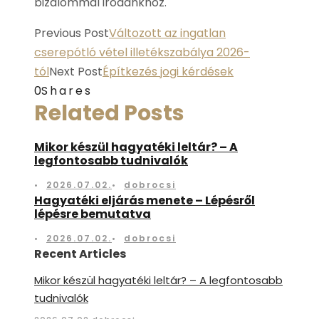
bizalommal irodánkhoz.
Previous Post
Változott az ingatlan
cserepótló vétel illetékszabálya 2026-
tól
Next Post
Építkezés jogi kérdések
0
Shares
Related Posts
Mikor készül hagyatéki leltár? – A
legfontosabb tudnivalók
•
2026.07.02.
•
dobrocsi
Hagyatéki eljárás menete – Lépésről
lépésre bemutatva
•
2026.07.02.
•
dobrocsi
Recent Articles
Mikor készül hagyatéki leltár? – A legfontosabb
tudnivalók