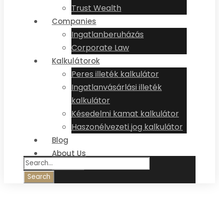
Trust Wealth
Companies
Ingatlanberuházás
Corporate Law
Kalkulátorok
Peres illeték kalkulátor
Ingatlanvásárlási illeték
kalkulátor
Késedelmi kamat kalkulátor
Haszonélvezeti jog kalkulátor
Blog
About Us
Contact