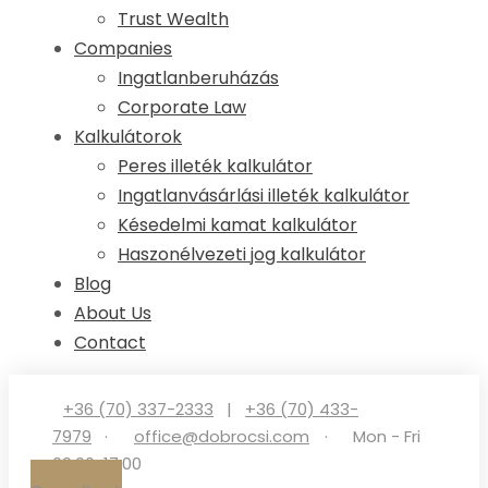
Trust Wealth
Companies
Ingatlanberuházás
Corporate Law
Kalkulátorok
Peres illeték kalkulátor
Ingatlanvásárlási illeték kalkulátor
Késedelmi kamat kalkulátor
Haszonélvezeti jog kalkulátor
Blog
About Us
Contact
+36 (70) 337-2333
|
+36 (70) 433-
7979
·
office@dobrocsi.com
·
Mon - Fri
09:00-17:00