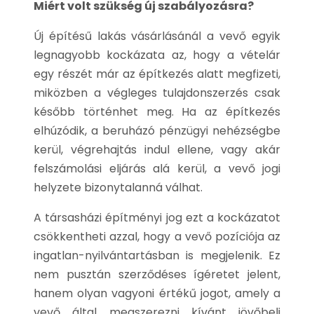
Miért volt szükség új szabályozásra?
Új építésű lakás vásárlásánál a vevő egyik
legnagyobb kockázata az, hogy a vételár
egy részét már az építkezés alatt megfizeti,
miközben a végleges tulajdonszerzés csak
később történhet meg. Ha az építkezés
elhúzódik, a beruházó pénzügyi nehézségbe
kerül, végrehajtás indul ellene, vagy akár
felszámolási eljárás alá kerül, a vevő jogi
helyzete bizonytalanná válhat.
A társasházi építményi jog ezt a kockázatot
csökkentheti azzal, hogy a vevő pozíciója az
ingatlan-nyilvántartásban is megjelenik. Ez
nem pusztán szerződéses ígéretet jelent,
hanem olyan vagyoni értékű jogot, amely a
vevő által megszerezni kívánt jövőbeli