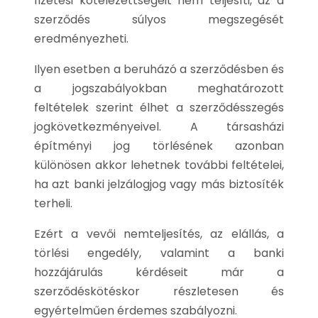
fizetési kötelezettségeit nem teljesíti, az a
szerződés súlyos megszegését
eredményezheti.
Ilyen esetben a beruházó a szerződésben és
a jogszabályokban meghatározott
feltételek szerint élhet a szerződésszegés
jogkövetkezményeivel. A társasházi
építményi jog törlésének azonban
különösen akkor lehetnek további feltételei,
ha azt banki jelzálogjog vagy más biztosíték
terheli.
Ezért a vevői nemteljesítés, az elállás, a
törlési engedély, valamint a banki
hozzájárulás kérdéseit már a
szerződéskötéskor részletesen és
egyértelműen érdemes szabályozni.