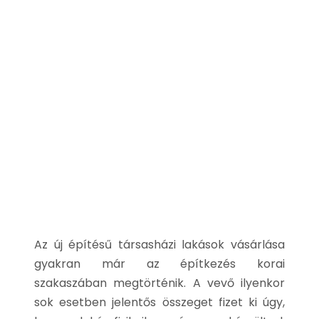
építményi
jog?
•
dobrocsi
•
Real Estate Law
•
Az új építésű társasházi lakások vásárlása
gyakran már az építkezés korai
szakaszában megtörténik. A vevő ilyenkor
sok esetben jelentős összeget fizet ki úgy,