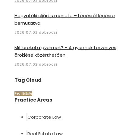
2026.07.02.
dobrocsi
Hagyatéki eljárás menete – Lépésről lépésre
bemutatva
2026.07.02.
dobrocsi
Mit örököl a gyermek? – A gyermek törvényes
öröklése közérthetően
2026.07.02.
dobrocsi
Tag Cloud
Real Estate
Practice Areas
Corporate Law
Real Estate Law