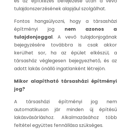
és az építkezés befejezése után a vevő
tulajdonszerzésének alapjául szolgálhat.
Fontos hangsúlyozni, hogy a társasházi
építményi jog
nem azonos a
tulajdonjoggal
. A vevő tulajdonjogának
bejegyzésére továbbra is csak akkor
kerülhet sor, ha az épület elkészül, a
társasház véglegesen bejegyezhető, és az
adott lakás önálló ingatlanként létrejön.
Mikor alapítható társasházi építményi
jog?
A társasházi építményi jog nem
automatikusan jár minden új építésű
lakásvásárláshoz. Alkalmazásához több
feltétel együttes fennállása szükséges.