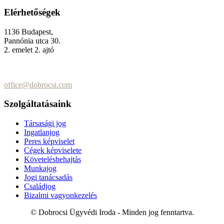
Elérhetőségek
1136 Budapest,
Pannónia utca 30.
2. emelet 2. ajtó
+36 (70) 337-2333
+36 (70) 433-7979
office@dobrocsi.com
Szolgáltatásaink
Társasági jog
Ingatlanjog
Peres képviselet
Cégek képviselete
Követelésbehajtás
Munkajog
Jogi tanácsadás
Családjog
Bizalmi vagyonkezelés
© Dobrocsi Ügyvédi Iroda - Minden jog fenntartva.