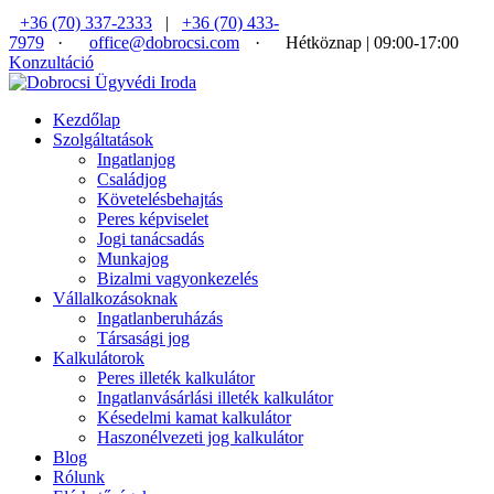
+36 (70) 337-2333
|
+36 (70) 433-
7979
·
office@dobrocsi.com
·
Hétköznap | 09:00-17:00
Konzultáció
Kezdőlap
Szolgáltatások
Ingatlanjog
Családjog
Követelésbehajtás
Peres képviselet
Jogi tanácsadás
Munkajog
Bizalmi vagyonkezelés
Vállalkozásoknak
Ingatlanberuházás
Társasági jog
Kalkulátorok
Peres illeték kalkulátor
Ingatlanvásárlási illeték kalkulátor
Késedelmi kamat kalkulátor
Haszonélvezeti jog kalkulátor
Blog
Rólunk