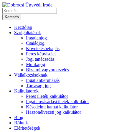
Kezdőlap
Szolgáltatások
Ingatlanjog
Családjog
Követelésbehajtás
Peres képviselet
Jogi tanácsadás
Munkajog
Bizalmi vagyonkezelés
Vállalkozásoknak
Ingatlanberuházás
Társasági jog
Kalkulátorok
Peres illeték kalkulátor
Ingatlanvásárlási illeték kalkulátor
Késedelmi kamat kalkulátor
Haszonélvezeti jog kalkulátor
Blog
Rólunk
Elérhetőségek