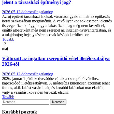
jelent a társasházi építményi jog?
2026.05.12.
dobrocsi
Ingatlanjog
Az új építésű társasházi lakások vásárlása gyakran már az építkezés
korai szakaszában megtörténik. A vevő ilyenkor sok esetben jelentős
összeget fizet ki úgy, hogy a lakás fizikailag még nem készült el,
önálló albetétként még nem szerepel az ingatlan-nyilvántartásban, és
a tulajdonjog bejegyzésére is csak később kerülhet sor.
Tovább
12
máj
Változott az ingatlan cserepótló vétel illetékszabálya
2026-tól
2026.05.12.
dobrocsi
Ingatlanjog
2026. január 1-jétől kedvezőbbé váltak a cserepótló vételhez
kapcsolódó illetékszabályok. A módosítás különösen azoknak lehet
fontos, akik lakást vásárolnak, és korábbi lakásukat már eladták,
vagy a vásárlást követően tervezik eladni.
Tovább
Korábbi posztok