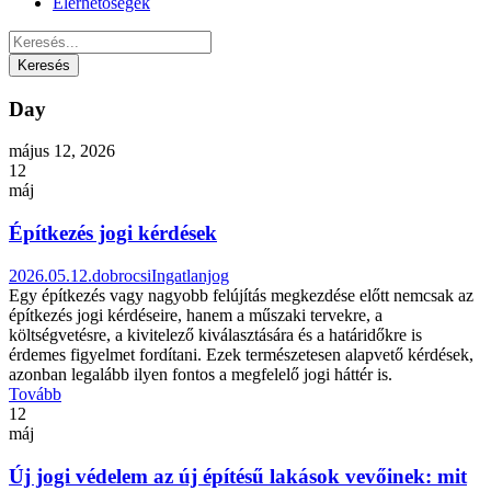
Elérhetőségek
Day
május 12, 2026
12
máj
Építkezés jogi kérdések
2026.05.12.
dobrocsi
Ingatlanjog
Egy építkezés vagy nagyobb felújítás megkezdése előtt nemcsak az
építkezés jogi kérdéseire, hanem a műszaki tervekre, a
költségvetésre, a kivitelező kiválasztására és a határidőkre is
érdemes figyelmet fordítani. Ezek természetesen alapvető kérdések,
azonban legalább ilyen fontos a megfelelő jogi háttér is.
Tovább
12
máj
Új jogi védelem az új építésű lakások vevőinek: mit