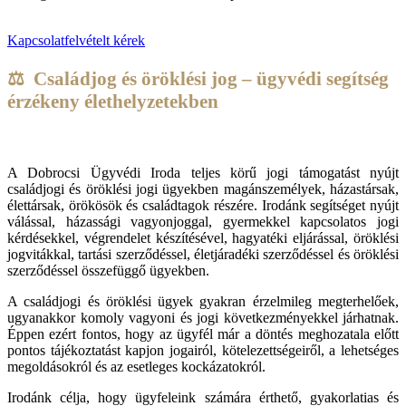
Kapcsolatfelvételt kérek
⚖️ Családjog és öröklési jog – ügyvédi segítség
érzékeny élethelyzetekben
A Dobrocsi Ügyvédi Iroda teljes körű jogi támogatást nyújt
családjogi és öröklési jogi ügyekben magánszemélyek, házastársak,
élettársak, örökösök és családtagok részére. Irodánk segítséget nyújt
válással, házassági vagyonjoggal, gyermekkel kapcsolatos jogi
kérdésekkel, végrendelet készítésével, hagyatéki eljárással, öröklési
jogvitákkal, tartási szerződéssel, életjáradéki szerződéssel és öröklési
szerződéssel összefüggő ügyekben.
A családjogi és öröklési ügyek gyakran érzelmileg megterhelőek,
ugyanakkor komoly vagyoni és jogi következményekkel járhatnak.
Éppen ezért fontos, hogy az ügyfél már a döntés meghozatala előtt
pontos tájékoztatást kapjon jogairól, kötelezettségeiről, a lehetséges
megoldásokról és az esetleges kockázatokról.
Irodánk célja, hogy ügyfeleink számára érthető, gyakorlatias és