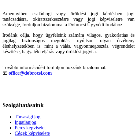
Amennyiben családjogi vagy öröklési jogi kérdésben jogi
tanácsadásra, okiratszerkesztésre vagy jogi képviseletre van
szüksége, forduljon bizalommal a Dobrocsi Ügyvédi Irodához.
Irodánk célja, hogy ügyfeleink számára világos, gyakorlatias és
jogilag biztonságos megoldást nyújtson olyan érzékeny
élethelyzetekben is, mint a válás, vagyonmegosztás, végrendelet
készítése, hagyatéki eljárás vagy öröklési jogvita.
További információért forduljon hozzánk bizalommal:
📧
office@dobrocsi.com
Szolgáltatásaink
Társasági jog
Ingatlanjog
Peres képviselet
Cégek képviselete