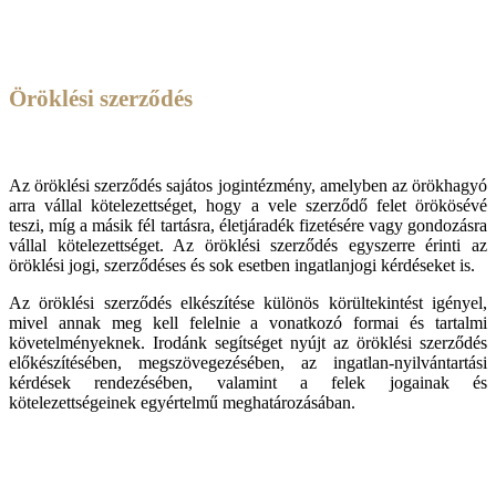
Öröklési szerződés
Az öröklési szerződés sajátos jogintézmény, amelyben az örökhagyó
arra vállal kötelezettséget, hogy a vele szerződő felet örökösévé
teszi, míg a másik fél tartásra, életjáradék fizetésére vagy gondozásra
vállal kötelezettséget. Az öröklési szerződés egyszerre érinti az
öröklési jogi, szerződéses és sok esetben ingatlanjogi kérdéseket is.
Az öröklési szerződés elkészítése különös körültekintést igényel,
mivel annak meg kell felelnie a vonatkozó formai és tartalmi
követelményeknek. Irodánk segítséget nyújt az öröklési szerződés
előkészítésében, megszövegezésében, az ingatlan-nyilvántartási
kérdések rendezésében, valamint a felek jogainak és
kötelezettségeinek egyértelmű meghatározásában.