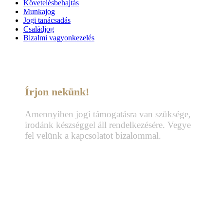
Követelésbehajtás
Munkajog
Jogi tanácsadás
Családjog
Bizalmi vagyonkezelés
Írjon nekünk!
Amennyiben jogi támogatásra van szüksége,
irodánk készséggel áll rendelkezésére. Vegye
fel velünk a kapcsolatot bizalommal.
Telefon:
+36 70 337 2333
+36 70 433 7979
office@dobrocsi.com