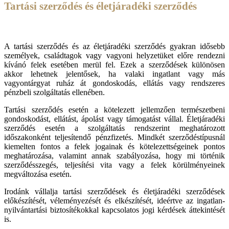
Tartási szerződés és életjáradéki szerződés
A tartási szerződés és az életjáradéki szerződés gyakran idősebb
személyek, családtagok vagy vagyoni helyzetüket előre rendezni
kívánó felek esetében merül fel. Ezek a szerződések különösen
akkor lehetnek jelentősek, ha valaki ingatlant vagy más
vagyontárgyat ruház át gondoskodás, ellátás vagy rendszeres
pénzbeli szolgáltatás ellenében.
Tartási szerződés esetén a kötelezett jellemzően természetbeni
gondoskodást, ellátást, ápolást vagy támogatást vállal. Életjáradéki
szerződés esetén a szolgáltatás rendszerint meghatározott
időszakonként teljesítendő pénzfizetés. Mindkét szerződéstípusnál
kiemelten fontos a felek jogainak és kötelezettségeinek pontos
meghatározása, valamint annak szabályozása, hogy mi történik
szerződésszegés, teljesítési vita vagy a felek körülményeinek
megváltozása esetén.
Irodánk vállalja tartási szerződések és életjáradéki szerződések
előkészítését, véleményezését és elkészítését, ideértve az ingatlan-
nyilvántartási biztosítékokkal kapcsolatos jogi kérdések áttekintését
is.