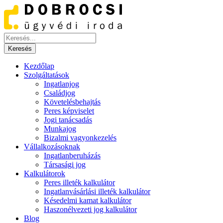
Kezdőlap
Szolgáltatások
Ingatlanjog
Családjog
Követelésbehajtás
Peres képviselet
Jogi tanácsadás
Munkajog
Bizalmi vagyonkezelés
Vállalkozásoknak
Ingatlanberuházás
Társasági jog
Kalkulátorok
Peres illeték kalkulátor
Ingatlanvásárlási illeték kalkulátor
Késedelmi kamat kalkulátor
Haszonélvezeti jog kalkulátor
Blog