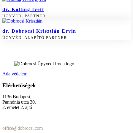
dr. Kolling Ivett
ÜGYVÉD, PARTNER
dr. Dobrocsi Krisztián Ervin
ÜGYVÉD, ALAPÍTÓ PARTNER
Adatvédelem
Elérhetőségek
1136 Budapest,
Pannónia utca 30.
2. emelet 2. ajtó
+36 (70) 337-2333
+36 (70) 433-7979
office@dobrocsi.com