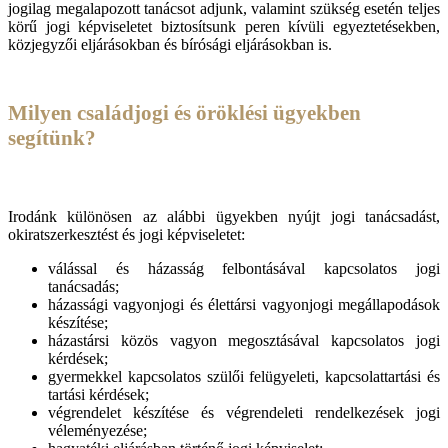
jogilag megalapozott tanácsot adjunk, valamint szükség esetén teljes
körű jogi képviseletet biztosítsunk peren kívüli egyeztetésekben,
közjegyzői eljárásokban és bírósági eljárásokban is.
Milyen családjogi és öröklési ügyekben
segítünk?
Irodánk különösen az alábbi ügyekben nyújt jogi tanácsadást,
okiratszerkesztést és jogi képviseletet:
válással és házasság felbontásával kapcsolatos jogi
tanácsadás;
házassági vagyonjogi és élettársi vagyonjogi megállapodások
készítése;
házastársi közös vagyon megosztásával kapcsolatos jogi
kérdések;
gyermekkel kapcsolatos szülői felügyeleti, kapcsolattartási és
tartási kérdések;
végrendelet készítése és végrendeleti rendelkezések jogi
véleményezése;