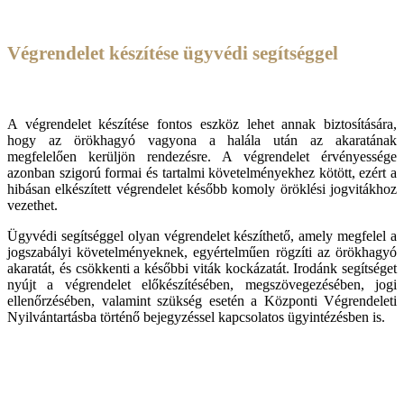
Végrendelet készítése ügyvédi segítséggel
A végrendelet készítése fontos eszköz lehet annak biztosítására,
hogy az örökhagyó vagyona a halála után az akaratának
megfelelően kerüljön rendezésre. A végrendelet érvényessége
azonban szigorú formai és tartalmi követelményekhez kötött, ezért a
hibásan elkészített végrendelet később komoly öröklési jogvitákhoz
vezethet.
Ügyvédi segítséggel olyan végrendelet készíthető, amely megfelel a
jogszabályi követelményeknek, egyértelműen rögzíti az örökhagyó
akaratát, és csökkenti a későbbi viták kockázatát. Irodánk segítséget
nyújt a végrendelet előkészítésében, megszövegezésében, jogi
ellenőrzésében, valamint szükség esetén a Központi Végrendeleti
Nyilvántartásba történő bejegyzéssel kapcsolatos ügyintézésben is.