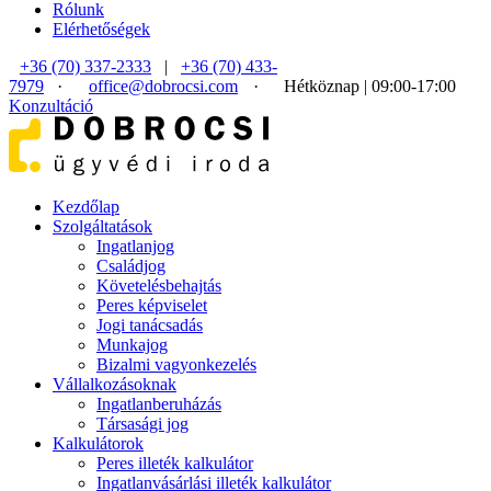
Rólunk
Elérhetőségek
+36 (70) 337-2333
|
+36 (70) 433-
7979
·
office@dobrocsi.com
·
Hétköznap | 09:00-17:00
Konzultáció
Kezdőlap
Szolgáltatások
Ingatlanjog
Családjog
Követelésbehajtás
Peres képviselet
Jogi tanácsadás
Munkajog
Bizalmi vagyonkezelés
Vállalkozásoknak
Ingatlanberuházás
Társasági jog
Kalkulátorok
Peres illeték kalkulátor
Ingatlanvásárlási illeték kalkulátor