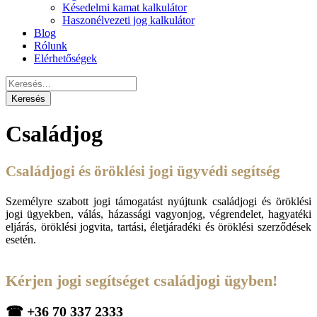
Késedelmi kamat kalkulátor
Haszonélvezeti jog kalkulátor
Blog
Rólunk
Elérhetőségek
Családjog
Családjogi és öröklési jogi ügyvédi segítség
Személyre szabott jogi támogatást nyújtunk családjogi és öröklési
jogi ügyekben, válás, házassági vagyonjog, végrendelet, hagyatéki
eljárás, öröklési jogvita, tartási, életjáradéki és öröklési szerződések
esetén.
Kérjen jogi segítséget családjogi ügyben!
☎
+36 70 337 2333