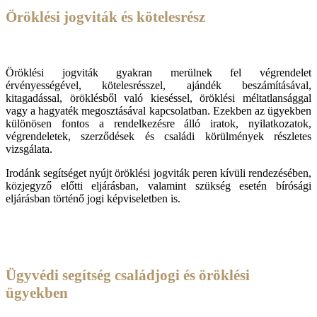
Öröklési jogviták és kötelesrész
Öröklési jogviták gyakran merülnek fel végrendelet
érvényességével, kötelesrésszel, ajándék beszámításával,
kitagadással, öröklésből való kieséssel, öröklési méltatlansággal
vagy a hagyaték megosztásával kapcsolatban. Ezekben az ügyekben
különösen fontos a rendelkezésre álló iratok, nyilatkozatok,
végrendeletek, szerződések és családi körülmények részletes
vizsgálata.
Irodánk segítséget nyújt öröklési jogviták peren kívüli rendezésében,
közjegyző előtti eljárásban, valamint szükség esetén bírósági
eljárásban történő jogi képviseletben is.
Ügyvédi segítség családjogi és öröklési
ügyekben