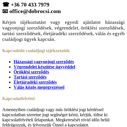
☎
+36 70 433 7979
📧
office@dobrocsi.com
Kérjen tájékoztatást vagy egyedi ajánlatot házassági
vagyonjogi szerződések, végrendelet, öröklési szerződések,
tartási szerződések, életjáradéki szerződések, válás és egyéb
családjogi ügyek kapcsán.
Kapcsolódó családjogi tájékoztatók
Házassági vagyonjogi szerződés
Végrendelet készítése ügyvéddel
Öröklési szerződés
Tartási szerződés
Életjáradéki szerződés
Válás közös megegyezéssel
Kapcsolatfelvétel
Amennyiben családjogi vagy más öröklési jogi kérdéssel
kapcsolatban szeretne jogi segítséget kérni, kérjük, töltse ki
kapcsolatfelvételi űrlapunkat. Megkeresését rövid időn belül
feldolgozzuk, és felvesszük Önnel a kapcsolatot.