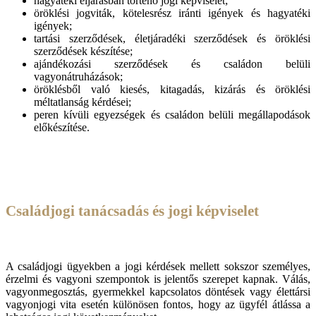
hagyatéki eljárásban történő jogi képviselet;
öröklési jogviták, kötelesrész iránti igények és hagyatéki
igények;
tartási szerződések, életjáradéki szerződések és öröklési
szerződések készítése;
ajándékozási szerződések és családon belüli
vagyonátruházások;
öröklésből való kiesés, kitagadás, kizárás és öröklési
méltatlanság kérdései;
peren kívüli egyezségek és családon belüli megállapodások
előkészítése.
Családjogi tanácsadás és jogi képviselet
A családjogi ügyekben a jogi kérdések mellett sokszor személyes,
érzelmi és vagyoni szempontok is jelentős szerepet kapnak. Válás,
vagyonmegosztás, gyermekkel kapcsolatos döntések vagy élettársi
vagyonjogi vita esetén különösen fontos, hogy az ügyfél átlássa a