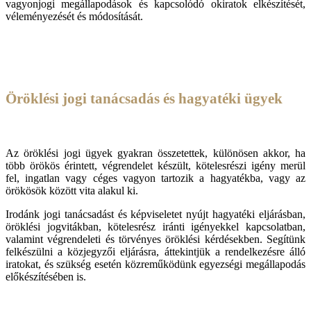
vagyonjogi megállapodások és kapcsolódó okiratok elkészítését,
véleményezését és módosítását.
Öröklési jogi tanácsadás és hagyatéki ügyek
Az öröklési jogi ügyek gyakran összetettek, különösen akkor, ha
több örökös érintett, végrendelet készült, kötelesrészi igény merül
fel, ingatlan vagy céges vagyon tartozik a hagyatékba, vagy az
örökösök között vita alakul ki.
Irodánk jogi tanácsadást és képviseletet nyújt hagyatéki eljárásban,
öröklési jogvitákban, kötelesrész iránti igényekkel kapcsolatban,
valamint végrendeleti és törvényes öröklési kérdésekben. Segítünk
felkészülni a közjegyzői eljárásra, áttekintjük a rendelkezésre álló
iratokat, és szükség esetén közreműködünk egyezségi megállapodás
előkészítésében is.