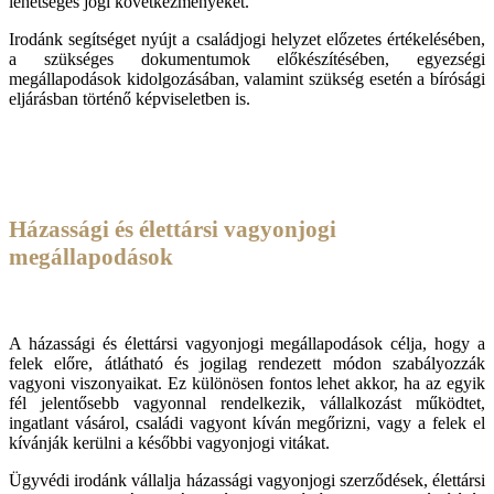
lehetséges jogi következményeket.
Irodánk segítséget nyújt a családjogi helyzet előzetes értékelésében,
a szükséges dokumentumok előkészítésében, egyezségi
megállapodások kidolgozásában, valamint szükség esetén a bírósági
eljárásban történő képviseletben is.
Házassági és élettársi vagyonjogi
megállapodások
A házassági és élettársi vagyonjogi megállapodások célja, hogy a
felek előre, átlátható és jogilag rendezett módon szabályozzák
vagyoni viszonyaikat. Ez különösen fontos lehet akkor, ha az egyik
fél jelentősebb vagyonnal rendelkezik, vállalkozást működtet,
ingatlant vásárol, családi vagyont kíván megőrizni, vagy a felek el
kívánják kerülni a későbbi vagyonjogi vitákat.
Ügyvédi irodánk vállalja házassági vagyonjogi szerződések, élettársi