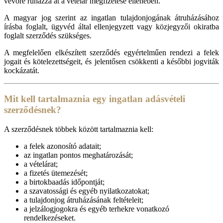
vevőre ruházza át a vételár megfizetése ellenében.
A magyar jog szerint az ingatlan tulajdonjogának átruházásához
írásba foglalt, ügyvéd által ellenjegyzett vagy közjegyzői okiratba
foglalt szerződés szükséges.
A megfelelően elkészített szerződés egyértelműen rendezi a felek
jogait és kötelezettségeit, és jelentősen csökkenti a későbbi jogviták
kockázatát.
Mit kell tartalmaznia egy ingatlan adásvételi
szerződésnek?
A szerződésnek többek között tartalmaznia kell:
a felek azonosító adatait;
az ingatlan pontos meghatározását;
a vételárat;
a fizetés ütemezését;
a birtokbaadás időpontját;
a szavatossági és egyéb nyilatkozatokat;
a tulajdonjog átruházásának feltételeit;
a jelzálogjogokra és egyéb terhekre vonatkozó
rendelkezéseket.