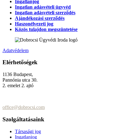
Ingatlanjog
Ingatlan adásvételi ügyvéd
Ingatlan adásvételi szerződés
Ajándékozási szerződés
Haszonélvezeti jog
Közös tulajdon megszüntetése
Adatvédelem
Elérhetőségek
1136 Budapest,
Pannónia utca 30.
2. emelet 2. ajtó
+36 (70) 337-2333
+36 (70) 433-7979
office@dobrocsi.com
Szolgáltatásaink
Társasági jog
Ingatlanjog