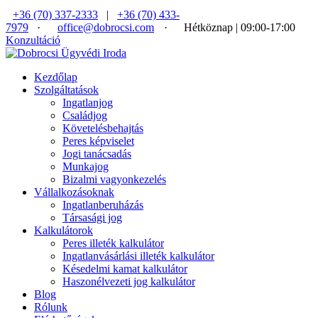
+36 (70) 337-2333
|
+36 (70) 433-
7979
·
office@dobrocsi.com
·
Hétköznap | 09:00-17:00
Konzultáció
Kezdőlap
Szolgáltatások
Ingatlanjog
Családjog
Követelésbehajtás
Peres képviselet
Jogi tanácsadás
Munkajog
Bizalmi vagyonkezelés
Vállalkozásoknak
Ingatlanberuházás
Társasági jog
Kalkulátorok
Peres illeték kalkulátor
Ingatlanvásárlási illeték kalkulátor
Késedelmi kamat kalkulátor
Haszonélvezeti jog kalkulátor
Blog
Rólunk