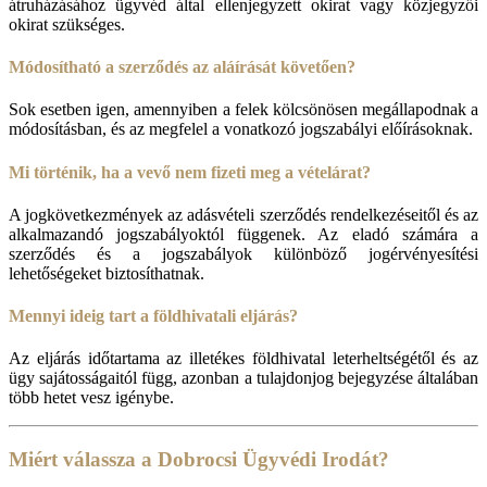
átruházásához ügyvéd által ellenjegyzett okirat vagy közjegyzői
okirat szükséges.
Módosítható a szerződés az aláírását követően?
Sok esetben igen, amennyiben a felek kölcsönösen megállapodnak a
módosításban, és az megfelel a vonatkozó jogszabályi előírásoknak.
Mi történik, ha a vevő nem fizeti meg a vételárat?
A jogkövetkezmények az adásvételi szerződés rendelkezéseitől és az
alkalmazandó jogszabályoktól függenek. Az eladó számára a
szerződés és a jogszabályok különböző jogérvényesítési
lehetőségeket biztosíthatnak.
Mennyi ideig tart a földhivatali eljárás?
Az eljárás időtartama az illetékes földhivatal leterheltségétől és az
ügy sajátosságaitól függ, azonban a tulajdonjog bejegyzése általában
több hetet vesz igénybe.
Miért válassza a Dobrocsi Ügyvédi Irodát?