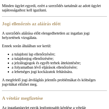
Minden ügylet egyedi, ezért a szerződés tartalmát az adott ügylet
sajátosságaihoz kell igazítani.
Jogi ellenőrzés az aláírás előtt
A szerződés aláírása előtt elengedhetetlen az ingatlan jogi
helyzetének vizsgálata.
Ennek során általában sor kerül:
a tulajdoni lap ellenőrzésére;
a tulajdonjog ellenőrzésére;
a jelzálogjogok és egyéb terhek áttekintésére;
a folyamatban lévő eljárások ellenőrzésére;
a lehetséges jogi kockázatok feltárására.
A megfelelő jogi átvilágítás jelentős problémákat és költséges
jogvitákat előzhet meg.
A vételár megfizetése
Az ingatlanügylet egyik legfontosabb kérdése a vételár