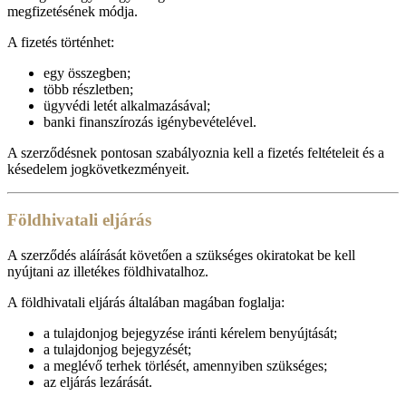
megfizetésének módja.
A fizetés történhet:
egy összegben;
több részletben;
ügyvédi letét alkalmazásával;
banki finanszírozás igénybevételével.
A szerződésnek pontosan szabályoznia kell a fizetés feltételeit és a
késedelem jogkövetkezményeit.
Földhivatali eljárás
A szerződés aláírását követően a szükséges okiratokat be kell
nyújtani az illetékes földhivatalhoz.
A földhivatali eljárás általában magában foglalja:
a tulajdonjog bejegyzése iránti kérelem benyújtását;
a tulajdonjog bejegyzését;
a meglévő terhek törlését, amennyiben szükséges;
az eljárás lezárását.