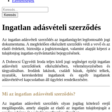
Elérhetőségek
Ingatlan adásvételi szerződés
Az ingatlan adásvételi szerződés az ingatlanügylet legfontosabb jogi
dokumentuma. A megfelelően elkészített szerződés védi a vevő és az
eladó érdekeit, biztosítja a jogbiztonságot, valamint alapját képezi a
tulajdonjog ingatlan-nyilvántartási bejegyzésének.
A Dobrocsi Ügyvédi Iroda teljes körű jogi segítséget nyújt ingatlan
adásvételi szerződések elkészítésében, véleményezésében és
tárgyalásában. Irodánk lakások, családi házak, építési telkek,
nyaralók, kereskedelmi ingatlanok és egyéb ingatlanok
adásvételével kapcsolatban áll ügyfelei rendelkezésére.
Mi az ingatlan adásvételi szerződés?
Az ingatlan adásvételi szerződés olyan jogilag kötelező erejű
megállapodás, amely alapján az eladó az ingatlan tulajdonjogát a