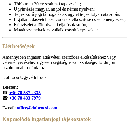
Több mint 20 év szakmai tapasztalat;
Ügyintézés magyar, angol és német nyelven;
Teljes körű jogi támogatás az ügylet teljes folyamata során;
Ingatlan adásvételi szerződések elkészítése és véleményezése;
Képviselet a földhivatali eljárások során;
Magánszemélyek és vállalkozások képviselete.
Elérhetőségek
Amennyiben ingatlan adásvételi szerződés elkészítéséhez vagy
véleményezéséhez ügyvédi segítségre van szüksége, forduljon
bizalommal irodánkhoz.
Dobrocsi Ügyvédi Iroda
Telefon:
☎
+36 70 337 2333
☎
+36 70 433 7979
E-mail:
office@dobrocsi.com
Kapcsolódó ingatlanjogi tájékoztatók