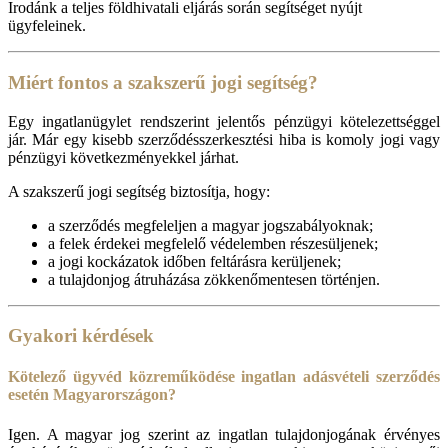
Irodánk a teljes földhivatali eljárás során segítséget nyújt
ügyfeleinek.
Miért fontos a szakszerű jogi segítség?
Egy ingatlanügylet rendszerint jelentős pénzügyi kötelezettséggel
jár. Már egy kisebb szerződésszerkesztési hiba is komoly jogi vagy
pénzügyi következményekkel járhat.
A szakszerű jogi segítség biztosítja, hogy:
a szerződés megfeleljen a magyar jogszabályoknak;
a felek érdekei megfelelő védelemben részesüljenek;
a jogi kockázatok időben feltárásra kerüljenek;
a tulajdonjog átruházása zökkenőmentesen történjen.
Gyakori kérdések
Kötelező ügyvéd közreműködése ingatlan adásvételi szerződés
esetén Magyarországon?
Igen. A magyar jog szerint az ingatlan tulajdonjogának érvényes