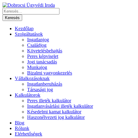
Kezdőlap
Szolgáltatások
Ingatlanjog
Családjog
Követelésbehajtás
Peres képviselet
Jogi tanácsadás
Munkajog
Bizalmi vagyonkezelés
Vállalkozásoknak
Ingatlanberuházás
Társasági jog
Kalkulátorok
Peres illeték kalkulátor
Ingatlanvásárlási illeték kalkulátor
Késedelmi kamat kalkulátor
Haszonélvezeti jog kalkulátor
Blog
Rólunk
Elérhetőségek