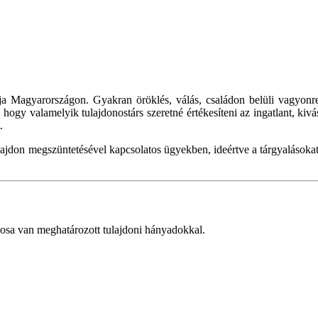
ja Magyarországon. Gyakran öröklés, válás, családon belüli vagyonr
hogy valamelyik tulajdonostárs szeretné értékesíteni az ingatlant, kiv
.
lajdon megszüntetésével kapcsolatos ügyekben, ideértve a tárgyalásokat,
nosa van meghatározott tulajdoni hányadokkal.