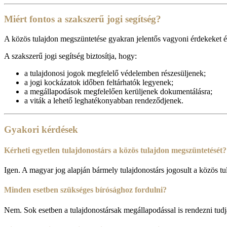
Miért fontos a szakszerű jogi segítség?
A közös tulajdon megszüntetése gyakran jelentős vagyoni érdekeket és é
A szakszerű jogi segítség biztosítja, hogy:
a tulajdonosi jogok megfelelő védelemben részesüljenek;
a jogi kockázatok időben feltárhatók legyenek;
a megállapodások megfelelően kerüljenek dokumentálásra;
a viták a lehető leghatékonyabban rendeződjenek.
Gyakori kérdések
Kérheti egyetlen tulajdonostárs a közös tulajdon megszüntetését?
Igen. A magyar jog alapján bármely tulajdonostárs jogosult a közös tu
Minden esetben szükséges bírósághoz fordulni?
Nem. Sok esetben a tulajdonostársak megállapodással is rendezni tudjá