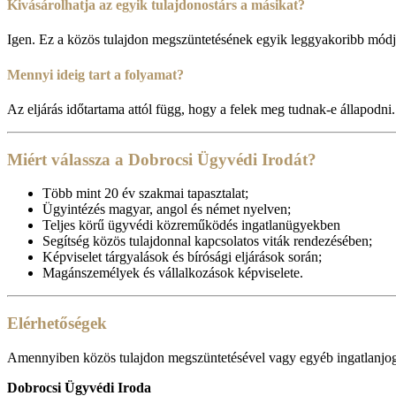
Kivásárolhatja az egyik tulajdonostárs a másikat?
Igen. Ez a közös tulajdon megszüntetésének egyik leggyakoribb módj
Mennyi ideig tart a folyamat?
Az eljárás időtartama attól függ, hogy a felek meg tudnak-e állapodni
Miért válassza a Dobrocsi Ügyvédi Irodát?
Több mint 20 év szakmai tapasztalat;
Ügyintézés magyar, angol és német nyelven;
Teljes körű ügyvédi közreműködés ingatlanügyekben
Segítség közös tulajdonnal kapcsolatos viták rendezésében;
Képviselet tárgyalások és bírósági eljárások során;
Magánszemélyek és vállalkozások képviselete.
Elérhetőségek
Amennyiben közös tulajdon megszüntetésével vagy egyéb ingatlanjogi
Dobrocsi Ügyvédi Iroda