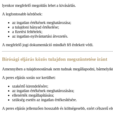
lyenkor megfelelő megoldás lehet a kivásárlás.
A legfontosabb kérdések:
az ingatlan értékének meghatározása;
a tulajdoni hányad értékelése;
a fizetési feltételek;
az ingatlan-nyilvántartási átvezetés.
A megfelelő jogi dokumentáció mindkét fél érdekeit védi.
Bírósági eljárás közös tulajdon megszüntetése iránt
Amennyiben a tulajdonostársak nem tudnak megállapodni, bármelyikük
A peres eljárás során sor kerülhet:
szakértő kirendelésére;
az ingatlan értékének meghatározására;
ellenérték megállapítására;
szükség esetén az ingatlan értékesítésére.
A peres eljárás jellemzően hosszabb és költségesebb, ezért célszerű e