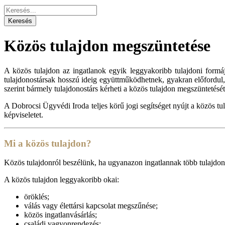
Közös tulajdon megszüntetése
A közös tulajdon az ingatlanok egyik leggyakoribb tulajdoni formá
tulajdonostársak hosszú ideig együttműködhetnek, gyakran előfordul, 
szerint bármely tulajdonostárs kérheti a közös tulajdon megszüntetését
A Dobrocsi Ügyvédi Iroda teljes körű jogi segítséget nyújt a közös tu
képviseletet.
Mi a közös tulajdon?
Közös tulajdonról beszélünk, ha ugyanazon ingatlannak több tulajdo
A közös tulajdon leggyakoribb okai:
öröklés;
válás vagy élettársi kapcsolat megszűnése;
közös ingatlanvásárlás;
családi vagyonrendezés;