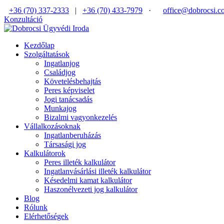
+36 (70) 337-2333
|
+36 (70) 433-7979
·
office@dobrocsi.c
Konzultáció
Kezdőlap
Szolgáltatások
Ingatlanjog
Családjog
Követelésbehajtás
Peres képviselet
Jogi tanácsadás
Munkajog
Bizalmi vagyonkezelés
Vállalkozásoknak
Ingatlanberuházás
Társasági jog
Kalkulátorok
Peres illeték kalkulátor
Ingatlanvásárlási illeték kalkulátor
Késedelmi kamat kalkulátor
Haszonélvezeti jog kalkulátor
Blog
Rólunk
Elérhetőségek