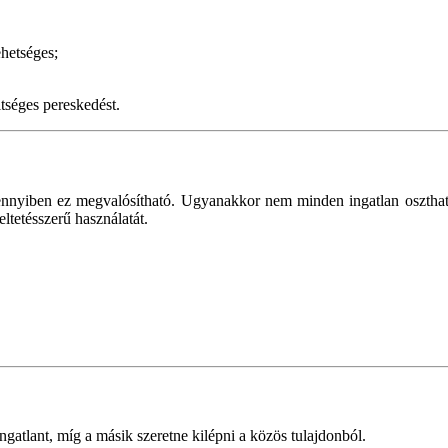
hetséges;
tséges pereskedést.
mennyiben ez megvalósítható. Ugyanakkor nem minden ingatlan osztha
ltetésszerű használatát.
ngatlant, míg a másik szeretne kilépni a közös tulajdonból.