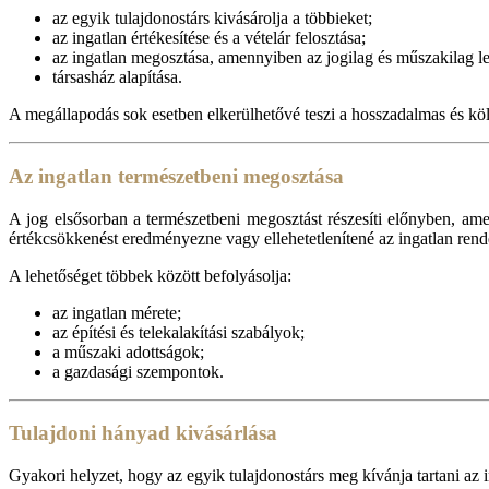
az egyik tulajdonostárs kivásárolja a többieket;
az ingatlan értékesítése és a vételár felosztása;
az ingatlan megosztása, amennyiben az jogilag és műszakilag le
társasház alapítása.
A megállapodás sok esetben elkerülhetővé teszi a hosszadalmas és köl
Az ingatlan természetbeni megosztása
A jog elsősorban a természetbeni megosztást részesíti előnyben, a
értékcsökkenést eredményezne vagy ellehetetlenítené az ingatlan rende
A lehetőséget többek között befolyásolja:
az ingatlan mérete;
az építési és telekalakítási szabályok;
a műszaki adottságok;
a gazdasági szempontok.
Tulajdoni hányad kivásárlása
Gyakori helyzet, hogy az egyik tulajdonostárs meg kívánja tartani az i