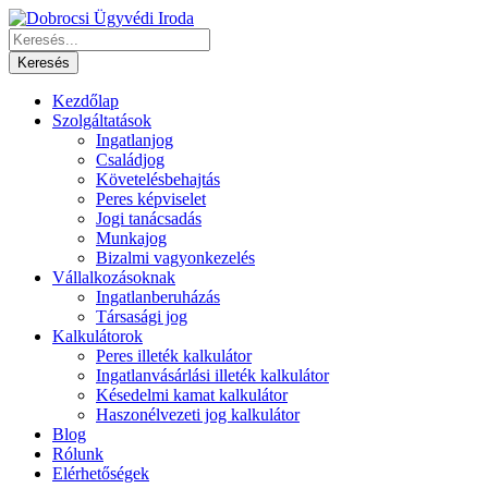
Kezdőlap
Szolgáltatások
Ingatlanjog
Családjog
Követelésbehajtás
Peres képviselet
Jogi tanácsadás
Munkajog
Bizalmi vagyonkezelés
Vállalkozásoknak
Ingatlanberuházás
Társasági jog
Kalkulátorok
Peres illeték kalkulátor
Ingatlanvásárlási illeték kalkulátor
Késedelmi kamat kalkulátor
Haszonélvezeti jog kalkulátor
Blog
Rólunk
Elérhetőségek