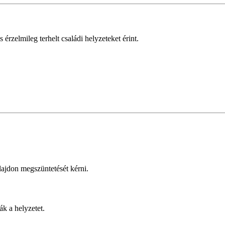
rzelmileg terhelt családi helyzeteket érint.
lajdon megszüntetését kérni.
k a helyzetet.