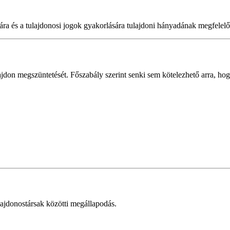
tára és a tulajdonosi jogok gyakorlására tulajdoni hányadának megfelelő
ajdon megszüntetését. Főszabály szerint senki sem kötelezhető arra, ho
ajdonostársak közötti megállapodás.