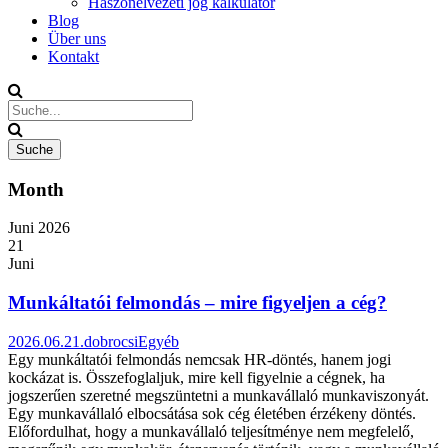
Haszonélvezeti jog kalkulátor
Blog
Über uns
Kontakt
Month
Juni 2026
21
Juni
Munkáltatói felmondás – mire figyeljen a cég?
2026.06.21.
dobrocsi
Egyéb
Egy munkáltatói felmondás nemcsak HR-döntés, hanem jogi
kockázat is. Összefoglaljuk, mire kell figyelnie a cégnek, ha
jogszerűen szeretné megszüntetni a munkavállaló munkaviszonyát.
Egy munkavállaló elbocsátása sok cég életében érzékeny döntés.
Előfordulhat, hogy a munkavállaló teljesítménye nem megfelelő,