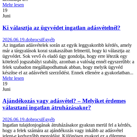
Mehr lesen
19
Juni
Ki választja az ügyvédet ingatlan adásvételnél?
2026.06.19.
dobrocsi
Egyéb
Az ingatlan adásvételek során az egyik leggyakoribb kérdés, amely
már a tárgyalások korai szakaszában felmerül, hogy ki választja az
ügyvédet. Sok vevő és eladó úgy gondolja, hogy erre létezik egy
kötelező jogszabályi szabály, azonban a valóság ennél egyszerűbb: a
felek szabadon megállapodhatnak abban, hogy melyik ügyvéd
készítse el az adásvételi szerződést. Ennek ellenére a gyakorlatban...
Mehr lesen
19
Juni
Ajándékozás vagy adásvétel? – Melyiket érdemes
választani ingatlan átruházásakor?
2026.06.19.
dobrocsi
Egyéb
Ingatlan tulajdonjogának átruházásakor gyakran merül fel a kérdés,
hogy a felek számára az ajándékozás vagy inkább az adásvétel
jelent-e kedvezőbb megoldást. Különösen gyakori ez a dilemma