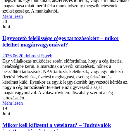
megszűnik egy munkakör, átszervezés történik, vagy a munkavállaló
magatartása miatt merül fel a munkaviszony megszüntetésének
szükségessége. A munkáltatói...
Mehr lesen
20
Juni
Ügyvezető felelőssége céges tartozásokért – mikor
felelhet magánvagyonával?
2026.06.20.
dobrocsi
Egyéb
Egy vállalkozás működése során előfordulhat, hogy a cég fizetési
nehézségbe kerül. Elmaradnak a vevői kifizetések, nőnek a
beszállítói tartozások, NAV-tartozás keletkezik, vagy egy hitelező
fizetési felszólítást, fizetési meghagyást, esetleg felszámolási
kérelmet küld. Ilyenkor az egyik leggyakoribb ügyvezetői kérdés az,
hogy a cég tartozásaiért felelhet-e az ügyvezető a saját
magánvagyonával. A válasz röviden: főszabály szerint a cég
tartozásaiért...
Mehr lesen
19
Juni
Mikor kell kifizetni a vételárat? – Tudnivalók