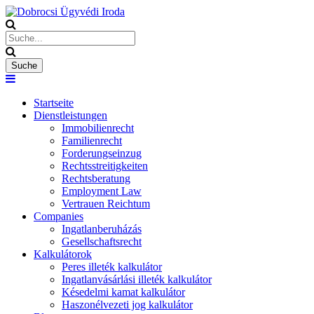
Startseite
Dienstleistungen
Immobilienrecht
Familienrecht
Forderungseinzug
Rechtsstreitigkeiten
Rechtsberatung
Employment Law
Vertrauen Reichtum
Companies
Ingatlanberuházás
Gesellschaftsrecht
Kalkulátorok
Peres illeték kalkulátor
Ingatlanvásárlási illeték kalkulátor
Késedelmi kamat kalkulátor
Haszonélvezeti jog kalkulátor