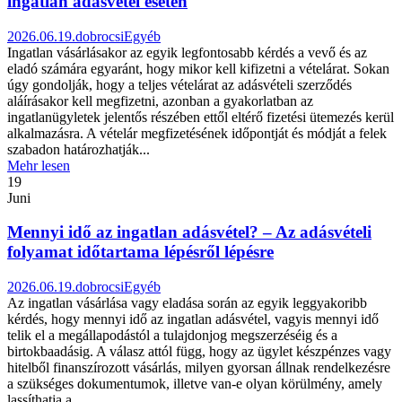
ingatlan adásvétel esetén
2026.06.19.
dobrocsi
Egyéb
Ingatlan vásárlásakor az egyik legfontosabb kérdés a vevő és az
eladó számára egyaránt, hogy mikor kell kifizetni a vételárat. Sokan
úgy gondolják, hogy a teljes vételárat az adásvételi szerződés
aláírásakor kell megfizetni, azonban a gyakorlatban az
ingatlanügyletek jelentős részében ettől eltérő fizetési ütemezés kerül
alkalmazásra. A vételár megfizetésének időpontját és módját a felek
szabadon határozhatják...
Mehr lesen
19
Juni
Mennyi idő az ingatlan adásvétel? – Az adásvételi
folyamat időtartama lépésről lépésre
2026.06.19.
dobrocsi
Egyéb
Az ingatlan vásárlása vagy eladása során az egyik leggyakoribb
kérdés, hogy mennyi idő az ingatlan adásvétel, vagyis mennyi idő
telik el a megállapodástól a tulajdonjog megszerzéséig és a
birtokbaadásig. A válasz attól függ, hogy az ügylet készpénzes vagy
hitelből finanszírozott vásárlás, milyen gyorsan állnak rendelkezésre
a szükséges dokumentumok, illetve van-e olyan körülmény, amely
lassíthatja a...