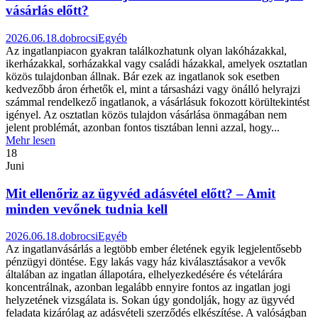
vásárlás előtt?
2026.06.18.
dobrocsi
Egyéb
Az ingatlanpiacon gyakran találkozhatunk olyan lakóházakkal,
ikerházakkal, sorházakkal vagy családi házakkal, amelyek osztatlan
közös tulajdonban állnak. Bár ezek az ingatlanok sok esetben
kedvezőbb áron érhetők el, mint a társasházi vagy önálló helyrajzi
számmal rendelkező ingatlanok, a vásárlásuk fokozott körültekintést
igényel. Az osztatlan közös tulajdon vásárlása önmagában nem
jelent problémát, azonban fontos tisztában lenni azzal, hogy...
Mehr lesen
18
Juni
Mit ellenőriz az ügyvéd adásvétel előtt? – Amit
minden vevőnek tudnia kell
2026.06.18.
dobrocsi
Egyéb
Az ingatlanvásárlás a legtöbb ember életének egyik legjelentősebb
pénzügyi döntése. Egy lakás vagy ház kiválasztásakor a vevők
általában az ingatlan állapotára, elhelyezkedésére és vételárára
koncentrálnak, azonban legalább ennyire fontos az ingatlan jogi
helyzetének vizsgálata is. Sokan úgy gondolják, hogy az ügyvéd
feladata kizárólag az adásvételi szerződés elkészítése. A valóságban