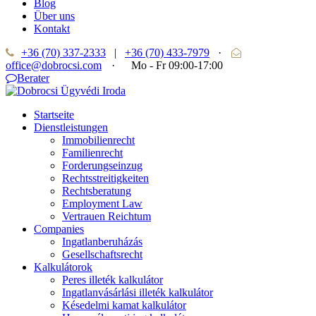
Blog
Über uns
Kontakt
+36 (70) 337-2333
|
+36 (70) 433-7979
·
office@dobrocsi.com
·
Mo - Fr 09:00-17:00
Berater
Startseite
Dienstleistungen
Immobilienrecht
Familienrecht
Forderungseinzug
Rechtsstreitigkeiten
Rechtsberatung
Employment Law
Vertrauen Reichtum
Companies
Ingatlanberuházás
Gesellschaftsrecht
Kalkulátorok
Peres illeték kalkulátor
Ingatlanvásárlási illeték kalkulátor
Késedelmi kamat kalkulátor