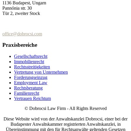
1136 Budapest, Ungarn
Pannónia str. 30
Tür 2, zweiter Stock
+36 (70) 337-2333
+36 (70) 433-7979
office@dobrocsi.com
Praxisbereiche
Gesellschaftsrecht
Immobilienrecht
Rechtsstreitigkeiten
Vertretung von Unternehmen
Forderungseinzug
Employment Law
Rechtsberatung
Familienrecht
Vertrauen Reichtum
© Dobrocsi Law Firm - All Rights Reserved
Diese Website wird von der Anwaltskanzlei Dobrocsi, einer bei der
Budapester Anwaltskammer registrierten Anwaltskanzlei, in
Übereinstimmung mit den für Rechtsanwälte geltenden Gesetzen