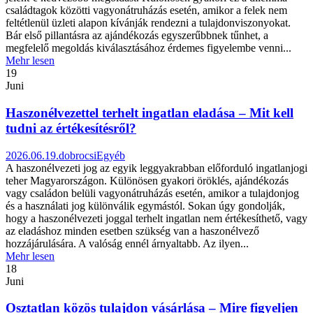
családtagok közötti vagyonátruházás esetén, amikor a felek nem
feltétlenül üzleti alapon kívánják rendezni a tulajdonviszonyokat.
Bár első pillantásra az ajándékozás egyszerűbbnek tűnhet, a
megfelelő megoldás kiválasztásához érdemes figyelembe venni...
Mehr lesen
19
Juni
Haszonélvezettel terhelt ingatlan eladása – Mit kell
tudni az értékesítésről?
2026.06.19.
dobrocsi
Egyéb
A haszonélvezeti jog az egyik leggyakrabban előforduló ingatlanjogi
teher Magyarországon. Különösen gyakori öröklés, ajándékozás
vagy családon belüli vagyonátruházás esetén, amikor a tulajdonjog
és a használati jog különválik egymástól. Sokan úgy gondolják,
hogy a haszonélvezeti joggal terhelt ingatlan nem értékesíthető, vagy
az eladáshoz minden esetben szükség van a haszonélvező
hozzájárulására. A valóság ennél árnyaltabb. Az ilyen...
Mehr lesen
18
Juni
Osztatlan közös tulajdon vásárlása – Mire figyeljen