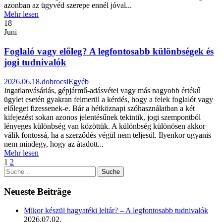
azonban az ügyvéd szerepe ennél jóval...
Mehr lesen
18
Juni
Foglaló vagy előleg? A legfontosabb különbségek és
jogi tudnivalók
2026.06.18.
dobrocsi
Egyéb
Ingatlanvásárlás, gépjármű-adásvétel vagy más nagyobb értékű
ügylet esetén gyakran felmerül a kérdés, hogy a felek foglalót vagy
előleget fizessenek-e. Bár a hétköznapi szóhasználatban a két
kifejezést sokan azonos jelentésűnek tekintik, jogi szempontból
lényeges különbség van közöttük. A különbség különösen akkor
válik fontossá, ha a szerződés végül nem teljesül. Ilyenkor ugyanis
nem mindegy, hogy az átadott...
Mehr lesen
1
2
Neueste Beiträge
Mikor készül hagyatéki leltár? – A legfontosabb tudnivalók
2026.07.02.