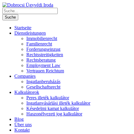
Startseite
Dienstleistungen
Immobilienrecht
Familienrecht
Forderungseinzug
Rechtsstreitigkeiten
Rechtsberatung
Employment Law
Vertrauen Reichtum
Companies
Ingatlanberuházás
Gesellschaftsrecht
Kalkulátorok
Peres illeték kalkulátor
Ingatlanvásárlási illeték kalkulátor
Késedelmi kamat kalkulátor
Haszonélvezeti jog kalkulátor
Blog
Über uns
Kontakt