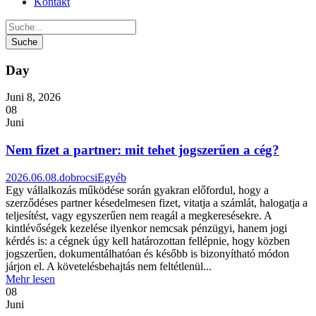
Kontakt
Day
Juni 8, 2026
08
Juni
Nem fizet a partner: mit tehet jogszerűen a cég?
2026.06.08.
dobrocsi
Egyéb
Egy vállalkozás működése során gyakran előfordul, hogy a
szerződéses partner késedelmesen fizet, vitatja a számlát, halogatja a
teljesítést, vagy egyszerűen nem reagál a megkeresésekre. A
kintlévőségek kezelése ilyenkor nemcsak pénzügyi, hanem jogi
kérdés is: a cégnek úgy kell határozottan fellépnie, hogy közben
jogszerűen, dokumentálhatóan és később is bizonyítható módon
járjon el. A követelésbehajtás nem feltétlenül...
Mehr lesen
08
Juni