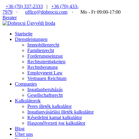
+36 (70) 337-2333
|
+36 (70) 433-
7979
·
office@dobrocsi.com
·
Mo - Fr 09:00-17:00
Berater
Startseite
Dienstleistungen
Immobilienrecht
Familienrecht
Forderungseinzug
Rechtsstreitigkeiten
Rechtsberatung
Employment Law
Vertrauen Reichtum
Companies
Ingatlanberuházás
Gesellschaftsrecht
Kalkulátorok
Peres illeték kalkulátor
Ingatlanvásárlási illeték kalkulátor
Késedelmi kamat kalkulátor
Haszonélvezeti jog kalkulátor
Blog
Über uns