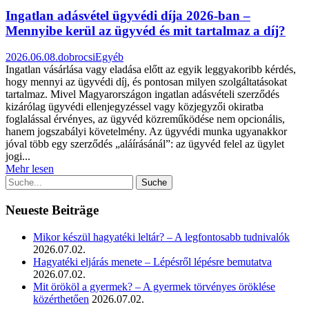
Ingatlan adásvétel ügyvédi díja 2026-ban –
Mennyibe kerül az ügyvéd és mit tartalmaz a díj?
2026.06.08.
dobrocsi
Egyéb
Ingatlan vásárlása vagy eladása előtt az egyik leggyakoribb kérdés,
hogy mennyi az ügyvédi díj, és pontosan milyen szolgáltatásokat
tartalmaz. Mivel Magyarországon ingatlan adásvételi szerződés
kizárólag ügyvédi ellenjegyzéssel vagy közjegyzői okiratba
foglalással érvényes, az ügyvéd közreműködése nem opcionális,
hanem jogszabályi követelmény. Az ügyvédi munka ugyanakkor
jóval több egy szerződés „aláírásánál”: az ügyvéd felel az ügylet
jogi...
Mehr lesen
Neueste Beiträge
Mikor készül hagyatéki leltár? – A legfontosabb tudnivalók
2026.07.02.
Hagyatéki eljárás menete – Lépésről lépésre bemutatva
2026.07.02.
Mit örököl a gyermek? – A gyermek törvényes öröklése
közérthetően
2026.07.02.