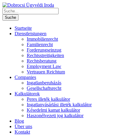
Startseite
Dienstleistungen
Immobilienrecht
Familienrecht
Forderungseinzug
Rechtsstreitigkeiten
Rechtsberatung
Employment Law
Vertrauen Reichtum
Companies
Ingatlanberuházás
Gesellschaftsrecht
Kalkulátorok
Peres illeték kalkulátor
Ingatlanvásárlási illeték kalkulátor
Késedelmi kamat kalkulátor
Haszonélvezeti jog kalkulátor
Blog
Über uns
Kontakt