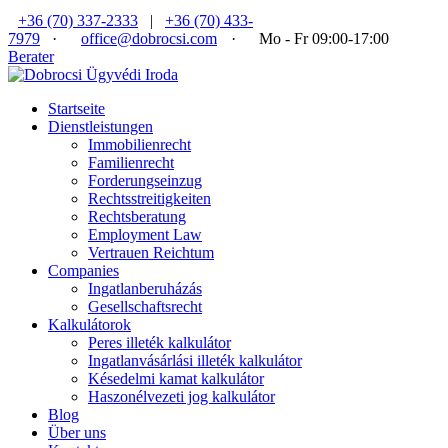
+36 (70) 337-2333
|
+36 (70) 433-
7979
·
office@dobrocsi.com
·
Mo - Fr 09:00-17:00
Berater
Startseite
Dienstleistungen
Immobilienrecht
Familienrecht
Forderungseinzug
Rechtsstreitigkeiten
Rechtsberatung
Employment Law
Vertrauen Reichtum
Companies
Ingatlanberuházás
Gesellschaftsrecht
Kalkulátorok
Peres illeték kalkulátor
Ingatlanvásárlási illeték kalkulátor
Késedelmi kamat kalkulátor
Haszonélvezeti jog kalkulátor
Blog
Über uns