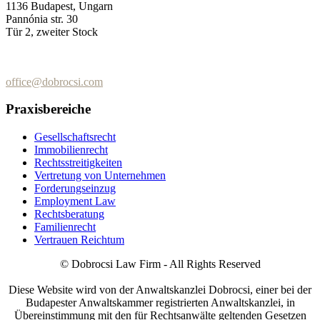
1136 Budapest, Ungarn
Pannónia str. 30
Tür 2, zweiter Stock
+36 (70) 337-2333
+36 (70) 433-7979
office@dobrocsi.com
Praxisbereiche
Gesellschaftsrecht
Immobilienrecht
Rechtsstreitigkeiten
Vertretung von Unternehmen
Forderungseinzug
Employment Law
Rechtsberatung
Familienrecht
Vertrauen Reichtum
© Dobrocsi Law Firm - All Rights Reserved
Diese Website wird von der Anwaltskanzlei Dobrocsi, einer bei der
Budapester Anwaltskammer registrierten Anwaltskanzlei, in
Übereinstimmung mit den für Rechtsanwälte geltenden Gesetzen