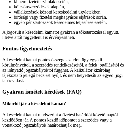
ki nem fizetett számlák esetén,
kölcsönszerződések alapján,
vállalkozások közötti kereskedelmi ügyletekben,
bírósági vagy fizetési meghagyásos eljárások során,
egyéb pénztartozások késedelmes teljesítése esetén.
A jogosult a késedelmi kamatot gyakran a tőketartozással együtt,
illetve attól függetlenül is érvényesítheti.
Fontos figyelmeztetés
A késedelmi kamat pontos összege az adott ügy egyedi
körülményeitől, a szerződés rendelkezéseitől, a felek jogállásától és
az irányadó jogszabályoktól függhet. A kalkulátor kizárólag
tájékoztató jellegű becslést nyújt, és nem helyettesíti az egyedi jogi
tanácsadást.
Gyakran ismételt kérdések (FAQ)
Mikortól jár a késedelmi kamat?
A késedelmi kamat rendszerint a fizetési határidőt követő naptól
kezdődően jár. A pontos kezdő időpontot a szerződés vagy a
vonatkozó jogszabályok határozhatják meg.