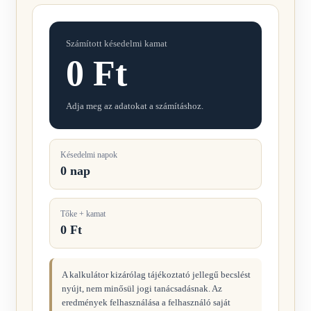
Számított késedelmi kamat
0 Ft
Adja meg az adatokat a számításhoz.
Késedelmi napok
0 nap
Tőke + kamat
0 Ft
A kalkulátor kizárólag tájékoztató jellegű becslést
nyújt, nem minősül jogi tanácsadásnak. Az
eredmények felhasználása a felhasználó saját