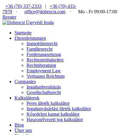
+36 (70) 337-2333
|
+36 (70) 433-
7979
·
office@dobrocsi.com
·
Mo - Fr 09:00-17:00
Berater
Startseite
Dienstleistungen
Immobilienrecht
Familienrecht
Forderungseinzug
Rechtsstreitigkeiten
Rechtsberatung
Employment Law
Vertrauen Reichtum
Companies
Ingatlanberuházás
Gesellschaftsrecht
Kalkulátorok
Peres illeték kalkulátor
Ingatlanvásárlási illeték kalkulátor
Késedelmi kamat kalkulátor
Haszonélvezeti jog kalkulátor
Blog
Über uns