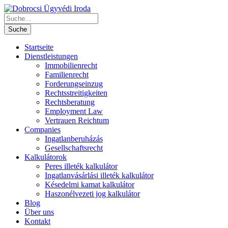
Startseite
Dienstleistungen
Immobilienrecht
Familienrecht
Forderungseinzug
Rechtsstreitigkeiten
Rechtsberatung
Employment Law
Vertrauen Reichtum
Companies
Ingatlanberuházás
Gesellschaftsrecht
Kalkulátorok
Peres illeték kalkulátor
Ingatlanvásárlási illeték kalkulátor
Késedelmi kamat kalkulátor
Haszonélvezeti jog kalkulátor
Blog
Über uns
Kontakt