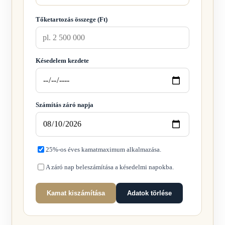
Tőketartozás összege (Ft)
Késedelem kezdete
Számítás záró napja
25%-os éves kamatmaximum alkalmazása.
A záró nap beleszámítása a késedelmi napokba.
Kamat kiszámítása
Adatok törlése