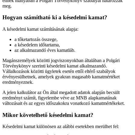
ennek hiányában a Polgári Törvénykönyv szabályai határozzák
meg.
Hogyan számítható ki a késedelmi kamat?
A késedelmi kamat számításának alapja:
a tőketartozás összege,
a késedelem időtartama,
az alkalmazandó éves kamatláb.
Magánszemélyek közötti jogviszonyokban általában a Polgári
Törvénykönyv szerinti késedelmi kamat alkalmazandó.
Vállalkozások közötti ügyletek esetén ettől eltérő szabályok
érvényesülhetnek, amelyek gyakran magasabb kamatmértéket
eredményeznek.
A jelen kalkulátor az Ön által megadott adatok alapján becsült
eredményt számít, figyelembe véve az MNB alapkamatának
változásait és az egyes időszakokra vonatkozó kamatmértékeket.
Mikor követelhető késedelmi kamat?
Késedelmi kamat különösen az alábbi esetekben merülhet fel: