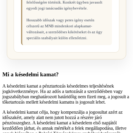
felelősségére történik. Konkrét ügyben javasolt
egyedi jogi tanácsadás igénybevétele.
Hosszabb időszak vagy peres igény esetén
célszerű az MNB mindenkori alapkamat-
változásait, a szerződéses kikötéseket és az ügy
speciális szabályait külön ellenőrizni.
Mi a késedelmi kamat?
A késedelmi kamat a pénztartozás késedelmes teljesítésének
jogkövetkezménye. Ha az adós a tartozását a szerződésben vagy
jogszabályban meghatározott határidőig nem fizeti meg, a jogosult a
tőketartozás mellett késedelmi kamatra is jogosult lehet.
A késedelmi kamat célja, hogy kompenzálja a jogosultat azért az
időszakért, amely alatt nem jutott hozzá a részére járó
pénzösszeghez. A késedelmi kamat a késedelem első napjától
kezdődően járhat, és annak mértékét a felek megállapodása, illetve