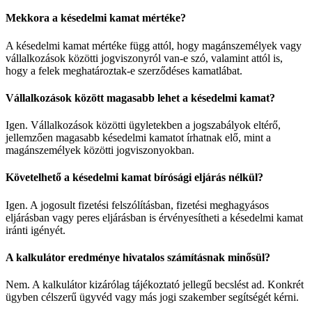
Mekkora a késedelmi kamat mértéke?
A késedelmi kamat mértéke függ attól, hogy magánszemélyek vagy
vállalkozások közötti jogviszonyról van-e szó, valamint attól is,
hogy a felek meghatároztak-e szerződéses kamatlábat.
Vállalkozások között magasabb lehet a késedelmi kamat?
Igen. Vállalkozások közötti ügyletekben a jogszabályok eltérő,
jellemzően magasabb késedelmi kamatot írhatnak elő, mint a
magánszemélyek közötti jogviszonyokban.
Követelhető a késedelmi kamat bírósági eljárás nélkül?
Igen. A jogosult fizetési felszólításban, fizetési meghagyásos
eljárásban vagy peres eljárásban is érvényesítheti a késedelmi kamat
iránti igényét.
A kalkulátor eredménye hivatalos számításnak minősül?
Nem. A kalkulátor kizárólag tájékoztató jellegű becslést ad. Konkrét
ügyben célszerű ügyvéd vagy más jogi szakember segítségét kérni.