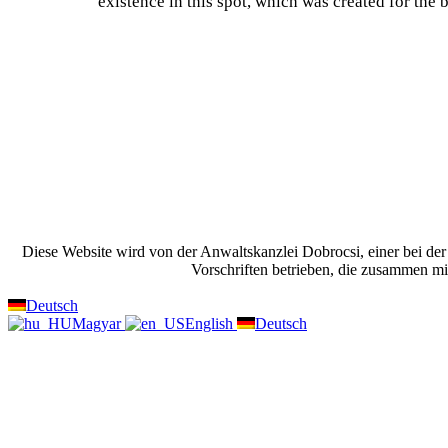
existence in this spot, which was created for the b
Current Process
85%
Diese Website wird von der Anwaltskanzlei Dobrocsi, einer bei de
Vorschriften betrieben, die zusammen m
Deutsch
Magyar
English
Deutsch