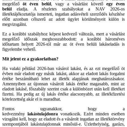
megelőző
öt éven belül
, vagy a vásárlást követő
egy éven
belül
eladja. A részletes szabályokat a NAV 2026-os
illetéktájékoztatója ismerteti, ingatlan adásvételi szerződés készítése
előtt azonban célszerű az adott ügylet körülményeit külön is
megvizsgálni.
Ez a korábbi szabályhoz képest kedvező változás, mert a vásárlást
megelőző időszak meghosszabbodott: a korábbi hároméves
időtartam helyett 2026-tól már az öt éven belüli lakáseladás is
figyelembe vehető.
Mit jelent ez a gyakorlatban?
Ha valaki például 2026-ban vásárol lakást, és az ezt megelőző öt
évben már eladott egy másik lakást, akkor az eladott lakás forgalmi
értéke beszámítható lehet az illeték alapjának meghatározásakor.
Amennyiben az újonnan vásárolt lakás értéke magasabb, mint az
eladott lakásé, főszabály szerint csak a különbözet után kell illetéket
fizetni. Ha pedig az új lakás értéke alacsonyabb, az illetékfizetési
kötelezettség akár el is maradhat.
Fontos ugyanakkor, hogy a
kedvezmény
lakástulajdonra
vonatkozik. Ezért minden esetben
vizsgálni kell, hogy az eladott és a vásárolt ingatlan az illetéktörvény
szempontjából lakástulajdonnak minősül-e. Üzlethelyiség, garázs,