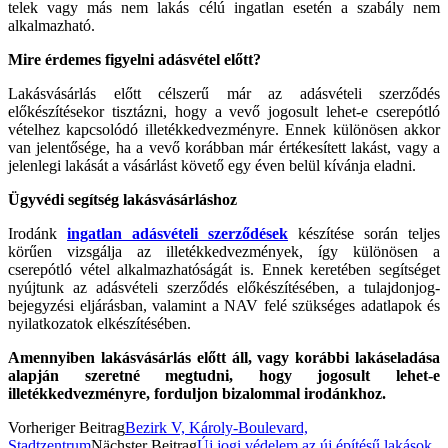
telek vagy más nem lakás célú ingatlan esetén a szabály nem
alkalmazható.
Mire érdemes figyelni adásvétel előtt?
Lakásvásárlás előtt célszerű már az adásvételi szerződés
előkészítésekor tisztázni, hogy a vevő jogosult lehet-e cserepótló
vételhez kapcsolódó illetékkedvezményre. Ennek különösen akkor
van jelentősége, ha a vevő korábban már értékesített lakást, vagy a
jelenlegi lakását a vásárlást követő egy éven belül kívánja eladni.
Ügyvédi segítség lakásvásárláshoz
Irodánk
ingatlan adásvételi szerződések
készítése során teljes
körűen vizsgálja az illetékkedvezmények, így különösen a
cserepótló vétel alkalmazhatóságát is. Ennek keretében segítséget
nyújtunk az adásvételi szerződés előkészítésében, a tulajdonjog-
bejegyzési eljárásban, valamint a NAV felé szükséges adatlapok és
nyilatkozatok elkészítésében.
Amennyiben lakásvásárlás előtt áll, vagy korábbi lakáseladása
alapján szeretné megtudni, hogy jogosult lehet-e
illetékkedvezményre, forduljon bizalommal irodánkhoz.
Vorheriger Beitrag
Bezirk V, Károly-Boulevard,
Stadtzentrum
Nächster Beitrag
Új jogi védelem az új építésű lakások