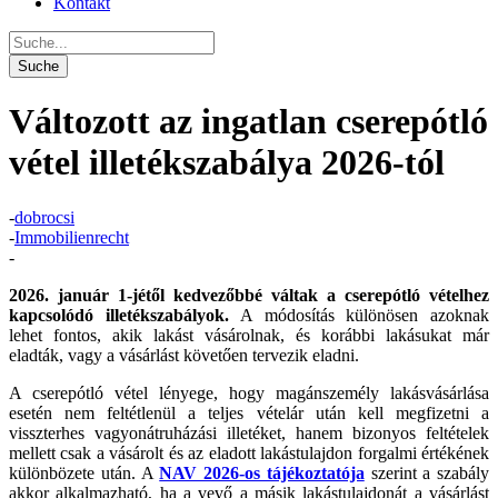
Kontakt
Változott az ingatlan cserepótló
vétel illetékszabálya 2026-tól
-
dobrocsi
-
Immobilienrecht
-
2026. január 1-jétől kedvezőbbé váltak a cserepótló vételhez
kapcsolódó illetékszabályok.
A módosítás különösen azoknak
lehet fontos, akik lakást vásárolnak, és korábbi lakásukat már
eladták, vagy a vásárlást követően tervezik eladni.
A cserepótló vétel lényege, hogy magánszemély lakásvásárlása
esetén nem feltétlenül a teljes vételár után kell megfizetni a
visszterhes vagyonátruházási illetéket, hanem bizonyos feltételek
mellett csak a vásárolt és az eladott lakástulajdon forgalmi értékének
különbözete után. A
NAV 2026-os tájékoztatója
szerint a szabály
akkor alkalmazható, ha a vevő a másik lakástulajdonát a vásárlást