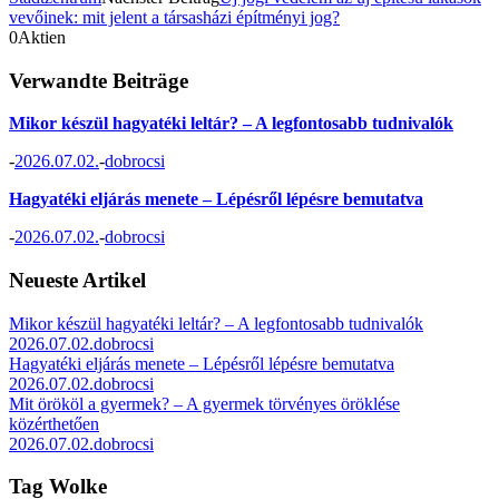
vevőinek: mit jelent a társasházi építményi jog?
0
Aktien
Verwandte Beiträge
Mikor készül hagyatéki leltár? – A legfontosabb tudnivalók
-
2026.07.02.
-
dobrocsi
Hagyatéki eljárás menete – Lépésről lépésre bemutatva
-
2026.07.02.
-
dobrocsi
Neueste Artikel
Mikor készül hagyatéki leltár? – A legfontosabb tudnivalók
2026.07.02.
dobrocsi
Hagyatéki eljárás menete – Lépésről lépésre bemutatva
2026.07.02.
dobrocsi
Mit örököl a gyermek? – A gyermek törvényes öröklése
közérthetően
2026.07.02.
dobrocsi
Tag Wolke