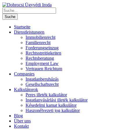
Startseite
Dienstleistungen
Immobilienrecht
Familienrecht
Forderungseinzug
Rechtsstreitigkeiten
Rechtsberatung
Employment Law
Vertrauen Reichtum
Companies
Ingatlanberuházás
Gesellschaftsrecht
Kalkulátorok
Peres illeték kalkulátor
Ingatlanvásárlási illeték kalkulátor
Késedelmi kamat kalkulátor
Haszonélvezeti jog kalkulátor
Blog
Über uns
Kontakt