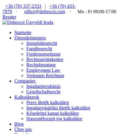
+36 (70) 337-2333
|
+36 (70) 433-
7979
·
office@dobrocsi.com
·
Mo - Fr 09:00-17:00
Berater
Startseite
Dienstleistungen
Immobilienrecht
Familienrecht
Forderungseinzug
Rechtsstreitigkeiten
Rechtsberatung
Employment Law
Vertrauen Reichtum
Companies
Ingatlanberuházás
Gesellschaftsrecht
Kalkulátorok
Peres illeték kalkulátor
Ingatlanvásárlási illeték kalkulátor
Késedelmi kamat kalkulátor
Haszonélvezeti jog kalkulátor
Blog
Über uns