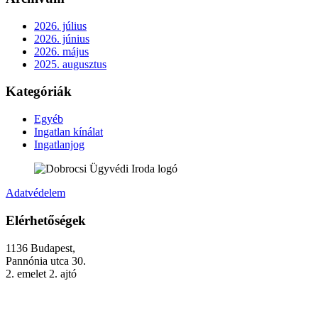
2026. július
2026. június
2026. május
2025. augusztus
Kategóriák
Egyéb
Ingatlan kínálat
Ingatlanjog
Adatvédelem
Elérhetőségek
1136 Budapest,
Pannónia utca 30.
2. emelet 2. ajtó
+36 (70) 337-2333
+36 (70) 433-7979