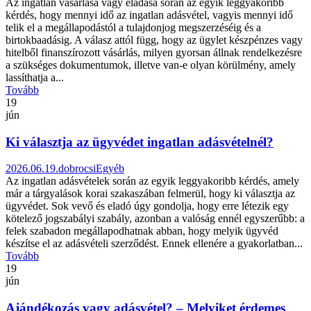
Az ingatlan vásárlása vagy eladása során az egyik leggyakoribb
kérdés, hogy mennyi idő az ingatlan adásvétel, vagyis mennyi idő
telik el a megállapodástól a tulajdonjog megszerzéséig és a
birtokbaadásig. A válasz attól függ, hogy az ügylet készpénzes vagy
hitelből finanszírozott vásárlás, milyen gyorsan állnak rendelkezésre
a szükséges dokumentumok, illetve van-e olyan körülmény, amely
lassíthatja a...
Tovább
19
jún
Ki választja az ügyvédet ingatlan adásvételnél?
2026.06.19.
dobrocsi
Egyéb
Az ingatlan adásvételek során az egyik leggyakoribb kérdés, amely
már a tárgyalások korai szakaszában felmerül, hogy ki választja az
ügyvédet. Sok vevő és eladó úgy gondolja, hogy erre létezik egy
kötelező jogszabályi szabály, azonban a valóság ennél egyszerűbb: a
felek szabadon megállapodhatnak abban, hogy melyik ügyvéd
készítse el az adásvételi szerződést. Ennek ellenére a gyakorlatban...
Tovább
19
jún
Ajándékozás vagy adásvétel? – Melyiket érdemes