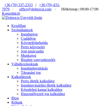
+36 (70) 337-2333
|
+36 (70) 433-
7979
·
office@dobrocsi.com
·
Hétköznap | 09:00-17:00
Konzultáció
Kezdőlap
Szolgáltatások
Ingatlanjog
Családjog
Követelésbehajtás
Peres képviselet
Jogi tanácsadás
Munkajog
Bizalmi vagyonkezelés
Vállalkozásoknak
Ingatlanberuházás
Társasági jog
Kalkulátorok
Peres illeték kalkulátor
Ingatlanvásárlási illeték kalkulátor
Késedelmi kamat kalkulátor
Haszonélvezeti jog kalkulátor
Blog
Rólunk