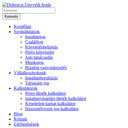
Kezdőlap
Szolgáltatások
Ingatlanjog
Családjog
Követelésbehajtás
Peres képviselet
Jogi tanácsadás
Munkajog
Bizalmi vagyonkezelés
Vállalkozásoknak
Ingatlanberuházás
Társasági jog
Kalkulátorok
Peres illeték kalkulátor
Ingatlanvásárlási illeték kalkulátor
Késedelmi kamat kalkulátor
Haszonélvezeti jog kalkulátor
Blog
Rólunk
Elérhetőségek