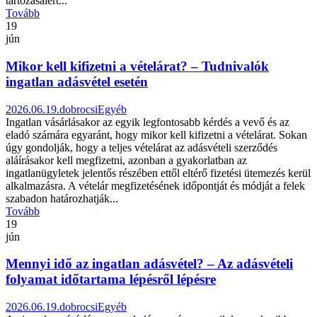
tartozásaiért...
Tovább
19
jún
Mikor kell kifizetni a vételárat? – Tudnivalók
ingatlan adásvétel esetén
2026.06.19.
dobrocsi
Egyéb
Ingatlan vásárlásakor az egyik legfontosabb kérdés a vevő és az
eladó számára egyaránt, hogy mikor kell kifizetni a vételárat. Sokan
úgy gondolják, hogy a teljes vételárat az adásvételi szerződés
aláírásakor kell megfizetni, azonban a gyakorlatban az
ingatlanügyletek jelentős részében ettől eltérő fizetési ütemezés kerül
alkalmazásra. A vételár megfizetésének időpontját és módját a felek
szabadon határozhatják...
Tovább
19
jún
Mennyi idő az ingatlan adásvétel? – Az adásvételi
folyamat időtartama lépésről lépésre
2026.06.19.
dobrocsi
Egyéb