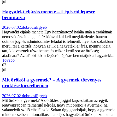
júl
Hagyatéki eljárás menete – Lépésről lépésre
bemutatva
2026.07.02.
dobrocsi
Egyéb
Hagyatéki eljárás menete Egy hozzátartozó halála után a családnak
nemcsak érzelmileg nehéz időszakkal kell megküzdenie, hanem
számos jogi és adminisztratív feladat is felmerül. Ilyenkor sokakban
merül fel a kérdés: hogyan zajlik a hagyatéki eljárás, mennyi ideig
tart, kik vesznek részt benne, és mikor kerül sor az örökség
átadására? Az alábbiakban lépésről lépésre bemutatjuk a hagyatéki...
Tovább
02
júl
Mit örököl a gyermek? – A gyermek törvényes
öröklése közérthetően
2026.07.02.
dobrocsi
Egyéb
Mit örököl a gyermek? Az öröklési joggal kapcsolatban az egyik
leggyakrabban felmerülő kérdés, hogy mit örököl a gyermek, ha
valamelyik szülő elhalálozik. Sokan úgy gondolják, hogy a gyermek
minden esetben automatikusan a teljes hagyatékot örökli, azonban a