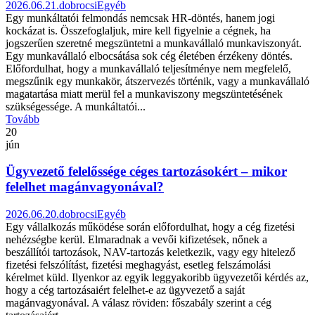
2026.06.21.
dobrocsi
Egyéb
Egy munkáltatói felmondás nemcsak HR-döntés, hanem jogi
kockázat is. Összefoglaljuk, mire kell figyelnie a cégnek, ha
jogszerűen szeretné megszüntetni a munkavállaló munkaviszonyát.
Egy munkavállaló elbocsátása sok cég életében érzékeny döntés.
Előfordulhat, hogy a munkavállaló teljesítménye nem megfelelő,
megszűnik egy munkakör, átszervezés történik, vagy a munkavállaló
magatartása miatt merül fel a munkaviszony megszüntetésének
szükségessége. A munkáltatói...
Tovább
20
jún
Ügyvezető felelőssége céges tartozásokért – mikor
felelhet magánvagyonával?
2026.06.20.
dobrocsi
Egyéb
Egy vállalkozás működése során előfordulhat, hogy a cég fizetési
nehézségbe kerül. Elmaradnak a vevői kifizetések, nőnek a
beszállítói tartozások, NAV-tartozás keletkezik, vagy egy hitelező
fizetési felszólítást, fizetési meghagyást, esetleg felszámolási
kérelmet küld. Ilyenkor az egyik leggyakoribb ügyvezetői kérdés az,
hogy a cég tartozásaiért felelhet-e az ügyvezető a saját
magánvagyonával. A válasz röviden: főszabály szerint a cég