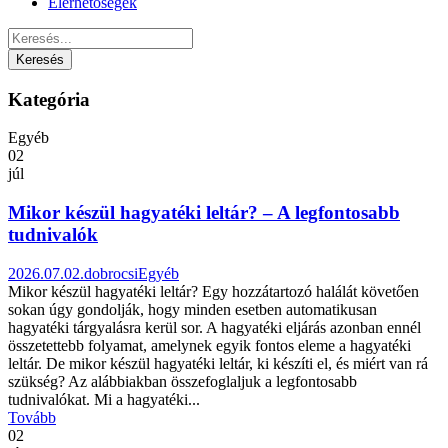
Elérhetőségek
Kategória
Egyéb
02
júl
Mikor készül hagyatéki leltár? – A legfontosabb
tudnivalók
2026.07.02.
dobrocsi
Egyéb
Mikor készül hagyatéki leltár? Egy hozzátartozó halálát követően
sokan úgy gondolják, hogy minden esetben automatikusan
hagyatéki tárgyalásra kerül sor. A hagyatéki eljárás azonban ennél
összetettebb folyamat, amelynek egyik fontos eleme a hagyatéki
leltár. De mikor készül hagyatéki leltár, ki készíti el, és miért van rá
szükség? Az alábbiakban összefoglaljuk a legfontosabb
tudnivalókat. Mi a hagyatéki...
Tovább
02