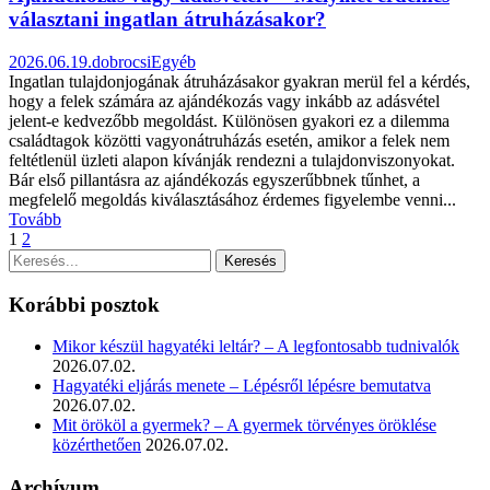
választani ingatlan átruházásakor?
2026.06.19.
dobrocsi
Egyéb
Ingatlan tulajdonjogának átruházásakor gyakran merül fel a kérdés,
hogy a felek számára az ajándékozás vagy inkább az adásvétel
jelent-e kedvezőbb megoldást. Különösen gyakori ez a dilemma
családtagok közötti vagyonátruházás esetén, amikor a felek nem
feltétlenül üzleti alapon kívánják rendezni a tulajdonviszonyokat.
Bár első pillantásra az ajándékozás egyszerűbbnek tűnhet, a
megfelelő megoldás kiválasztásához érdemes figyelembe venni...
Tovább
1
2
Korábbi posztok
Mikor készül hagyatéki leltár? – A legfontosabb tudnivalók
2026.07.02.
Hagyatéki eljárás menete – Lépésről lépésre bemutatva
2026.07.02.
Mit örököl a gyermek? – A gyermek törvényes öröklése
közérthetően
2026.07.02.
Archívum