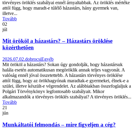
törvényes öröklés szabályai ennél árnyaltabbak. Az öröklés mértéke
attól függ, hogy maradt-e túlélő házastárs, hány gyermek van,
illetve...
Tovább
02
júl
Mit örököl a házastárs? – Házastárs öröklése
közérthetően
2026.07.02.
dobrocsi
Egyéb
Mit örököl a házastárs? Sokan úgy gondolják, hogy házastársuk
halála esetén automatikusan megöröklik annak teljes vagyonát. A
valóság ennél jóval összetettebb. A házastárs törvényes öröklése
attól függ, hogy az örökhagyónak maradtak-e gyermekei, élnek-e a
szülei, illetve készült-e végrendelet. Az alábbiakban összefoglaljuk a
Polgári Törvénykönyv legfontosabb szabályait. Mikor
alkalmazandók a törvényes öröklés szabályai? A törvényes öröklés...
Tovább
21
jún
Munkáltatói felmondás – mire figyeljen a cég?