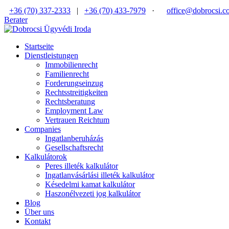
+36 (70) 337-2333
|
+36 (70) 433-7979
·
office@dobrocsi.c
Berater
Startseite
Dienstleistungen
Immobilienrecht
Familienrecht
Forderungseinzug
Rechtsstreitigkeiten
Rechtsberatung
Employment Law
Vertrauen Reichtum
Companies
Ingatlanberuházás
Gesellschaftsrecht
Kalkulátorok
Peres illeték kalkulátor
Ingatlanvásárlási illeték kalkulátor
Késedelmi kamat kalkulátor
Haszonélvezeti jog kalkulátor
Blog
Über uns
Kontakt