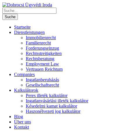
Startseite
Dienstleistungen
Immobilienrecht
Familienrecht
Forderungseinzug
Rechtsstreitigkeiten
Rechtsberatung
Employment Law
Vertrauen Reichtum
Companies
Ingatlanberuházás
Gesellschaftsrecht
Kalkulátorok
Peres illeték kalkulátor
Ingatlanvásárlási illeték kalkulátor
Késedelmi kamat kalkulátor
Haszonélvezeti jog kalkulátor
Blog
Über uns
Kontakt