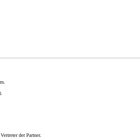
rn.
g.
ertreter der Partner.