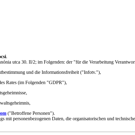
csi
.
ónia utca 30. II/2; im Folgenden: der "für die Verarbeitung Verantwort
bestimmung und die Informationsfreiheit ("Infotv."),
des Rates (im Folgenden "GDPR"),
tsgeheimnisse,
waltsgeheimnis,
com
("Betroffene Personen").
ngs mit personenbezogenen Daten, die organisatorischen und technisc