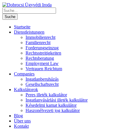
Startseite
Dienstleistungen
Immobilienrecht
Familienrecht
Forderungseinzug
Rechtsstreitigkeiten
Rechtsberatung
Employment Law
Vertrauen Reichtum
Companies
Ingatlanberuházás
Gesellschaftsrecht
Kalkulátorok
Peres illeték kalkulátor
Ingatlanvásárlási illeték kalkulátor
Késedelmi kamat kalkulátor
Haszonélvezeti jog kalkulátor
Blog
Über uns
Kontakt