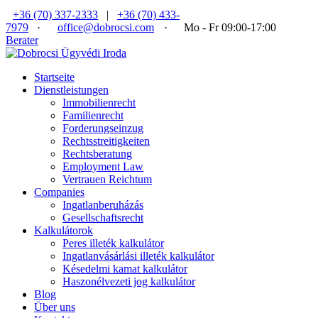
+36 (70) 337-2333
|
+36 (70) 433-
7979
·
office@dobrocsi.com
·
Mo - Fr 09:00-17:00
Berater
Startseite
Dienstleistungen
Immobilienrecht
Familienrecht
Forderungseinzug
Rechtsstreitigkeiten
Rechtsberatung
Employment Law
Vertrauen Reichtum
Companies
Ingatlanberuházás
Gesellschaftsrecht
Kalkulátorok
Peres illeték kalkulátor
Ingatlanvásárlási illeték kalkulátor
Késedelmi kamat kalkulátor
Haszonélvezeti jog kalkulátor
Blog
Über uns