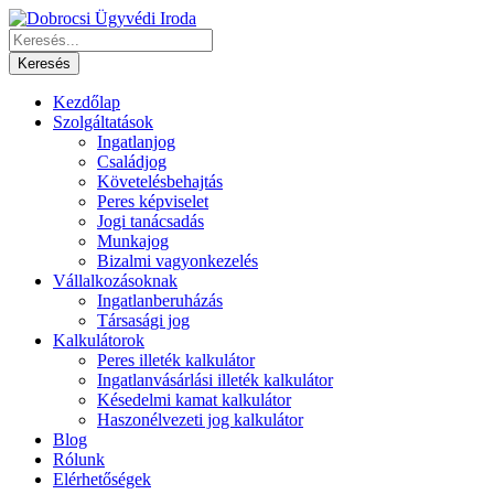
Kezdőlap
Szolgáltatások
Ingatlanjog
Családjog
Követelésbehajtás
Peres képviselet
Jogi tanácsadás
Munkajog
Bizalmi vagyonkezelés
Vállalkozásoknak
Ingatlanberuházás
Társasági jog
Kalkulátorok
Peres illeték kalkulátor
Ingatlanvásárlási illeték kalkulátor
Késedelmi kamat kalkulátor
Haszonélvezeti jog kalkulátor
Blog
Rólunk
Elérhetőségek