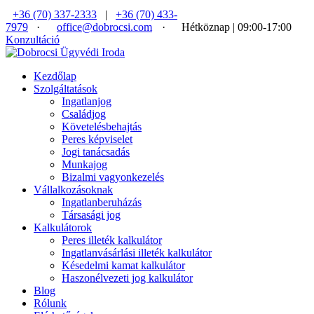
+36 (70) 337-2333
|
+36 (70) 433-
7979
·
office@dobrocsi.com
·
Hétköznap | 09:00-17:00
Konzultáció
Kezdőlap
Szolgáltatások
Ingatlanjog
Családjog
Követelésbehajtás
Peres képviselet
Jogi tanácsadás
Munkajog
Bizalmi vagyonkezelés
Vállalkozásoknak
Ingatlanberuházás
Társasági jog
Kalkulátorok
Peres illeték kalkulátor
Ingatlanvásárlási illeték kalkulátor
Késedelmi kamat kalkulátor
Haszonélvezeti jog kalkulátor
Blog
Rólunk