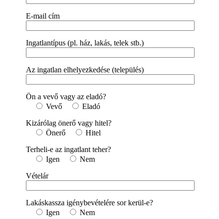
E-mail cím
Ingatlantípus (pl. ház, lakás, telek stb.)
Az ingatlan elhelyezkedése (település)
Ön a vevő vagy az eladó?
Vevő
Eladó
Kizárólag önerő vagy hitel?
Önerő
Hitel
Terheli-e az ingatlant teher?
Igen
Nem
Vételár
Lakáskassza igénybevételére sor kerül-e?
Igen
Nem