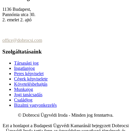
1136 Budapest,
Pannónia utca 30.
2. emelet 2. ajtó
+36 (70) 337-2333
+36 (70) 433-7979
office@dobrocsi.com
Szolgáltatásaink
Társasági jog
Ingatlanjog
Peres képviselet
Cégek képviselete
Követelésbehajtás
Munkajog
Jogi tanácsadás
Családjog
Bizalmi vagyonkezelés
© Dobrocsi Ügyvédi Iroda - Minden jog fenntartva.
Ezt a honlapot a Budapesti Ügyvédi Kamaránál bejegyzett Dobrocsi
Ügyvédi Iroda tartja fenn az ügyvédekre vonatkozó törvények és