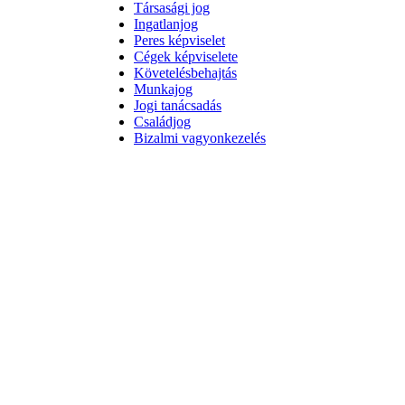
Társasági jog
Ingatlanjog
Peres képviselet
Cégek képviselete
Követelésbehajtás
Munkajog
Jogi tanácsadás
Családjog
Bizalmi vagyonkezelés