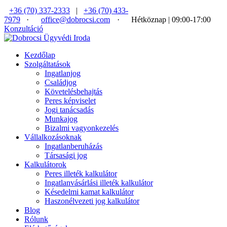
+36 (70) 337-2333
|
+36 (70) 433-
7979
·
office@dobrocsi.com
·
Hétköznap | 09:00-17:00
Konzultáció
Kezdőlap
Szolgáltatások
Ingatlanjog
Családjog
Követelésbehajtás
Peres képviselet
Jogi tanácsadás
Munkajog
Bizalmi vagyonkezelés
Vállalkozásoknak
Ingatlanberuházás
Társasági jog
Kalkulátorok
Peres illeték kalkulátor
Ingatlanvásárlási illeték kalkulátor
Késedelmi kamat kalkulátor
Haszonélvezeti jog kalkulátor
Blog
Rólunk