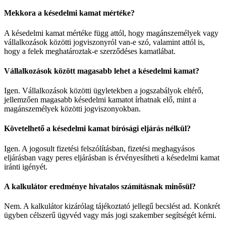
Mekkora a késedelmi kamat mértéke?
A késedelmi kamat mértéke függ attól, hogy magánszemélyek vagy
vállalkozások közötti jogviszonyról van-e szó, valamint attól is,
hogy a felek meghatároztak-e szerződéses kamatlábat.
Vállalkozások között magasabb lehet a késedelmi kamat?
Igen. Vállalkozások közötti ügyletekben a jogszabályok eltérő,
jellemzően magasabb késedelmi kamatot írhatnak elő, mint a
magánszemélyek közötti jogviszonyokban.
Követelhető a késedelmi kamat bírósági eljárás nélkül?
Igen. A jogosult fizetési felszólításban, fizetési meghagyásos
eljárásban vagy peres eljárásban is érvényesítheti a késedelmi kamat
iránti igényét.
A kalkulátor eredménye hivatalos számításnak minősül?
Nem. A kalkulátor kizárólag tájékoztató jellegű becslést ad. Konkrét
ügyben célszerű ügyvéd vagy más jogi szakember segítségét kérni.