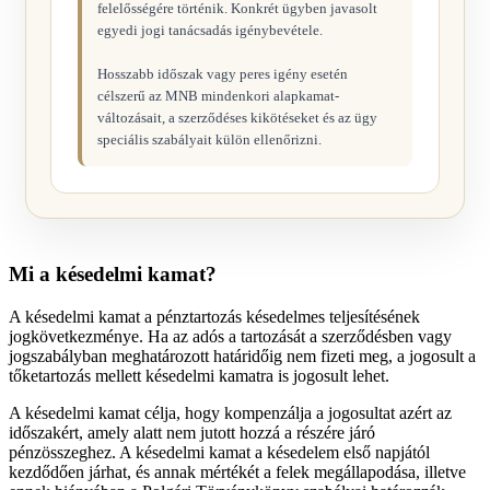
felelősségére történik. Konkrét ügyben javasolt
egyedi jogi tanácsadás igénybevétele.
Hosszabb időszak vagy peres igény esetén
célszerű az MNB mindenkori alapkamat-
változásait, a szerződéses kikötéseket és az ügy
speciális szabályait külön ellenőrizni.
Mi a késedelmi kamat?
A késedelmi kamat a pénztartozás késedelmes teljesítésének
jogkövetkezménye. Ha az adós a tartozását a szerződésben vagy
jogszabályban meghatározott határidőig nem fizeti meg, a jogosult a
tőketartozás mellett késedelmi kamatra is jogosult lehet.
A késedelmi kamat célja, hogy kompenzálja a jogosultat azért az
időszakért, amely alatt nem jutott hozzá a részére járó
pénzösszeghez. A késedelmi kamat a késedelem első napjától
kezdődően járhat, és annak mértékét a felek megállapodása, illetve