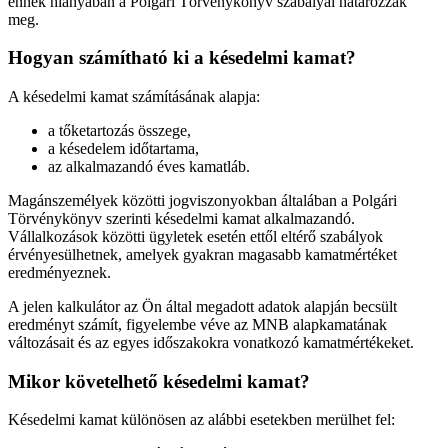
ennek hiányában a Polgári Törvénykönyv szabályai határozzák
meg.
Hogyan számítható ki a késedelmi kamat?
A késedelmi kamat számításának alapja:
a tőketartozás összege,
a késedelem időtartama,
az alkalmazandó éves kamatláb.
Magánszemélyek közötti jogviszonyokban általában a Polgári
Törvénykönyv szerinti késedelmi kamat alkalmazandó.
Vállalkozások közötti ügyletek esetén ettől eltérő szabályok
érvényesülhetnek, amelyek gyakran magasabb kamatmértéket
eredményeznek.
A jelen kalkulátor az Ön által megadott adatok alapján becsült
eredményt számít, figyelembe véve az MNB alapkamatának
változásait és az egyes időszakokra vonatkozó kamatmértékeket.
Mikor követelhető késedelmi kamat?
Késedelmi kamat különösen az alábbi esetekben merülhet fel: