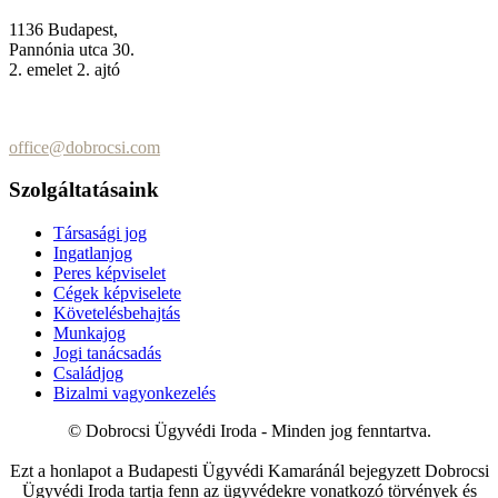
1136 Budapest,
Pannónia utca 30.
2. emelet 2. ajtó
+36 (70) 337-2333
+36 (70) 433-7979
office@dobrocsi.com
Szolgáltatásaink
Társasági jog
Ingatlanjog
Peres képviselet
Cégek képviselete
Követelésbehajtás
Munkajog
Jogi tanácsadás
Családjog
Bizalmi vagyonkezelés
© Dobrocsi Ügyvédi Iroda - Minden jog fenntartva.
Ezt a honlapot a Budapesti Ügyvédi Kamaránál bejegyzett Dobrocsi
Ügyvédi Iroda tartja fenn az ügyvédekre vonatkozó törvények és