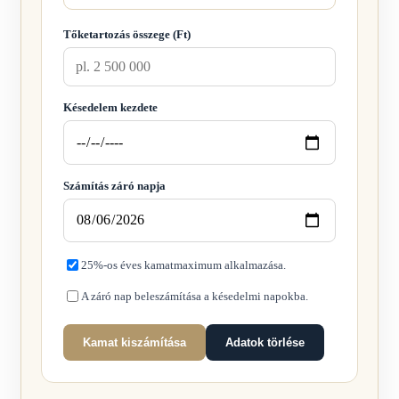
Tőketartozás összege (Ft)
Késedelem kezdete
Számítás záró napja
25%-os éves kamatmaximum alkalmazása.
A záró nap beleszámítása a késedelmi napokba.
Kamat kiszámítása
Adatok törlése