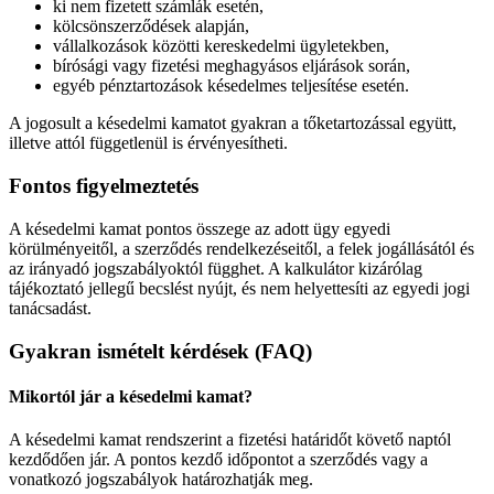
ki nem fizetett számlák esetén,
kölcsönszerződések alapján,
vállalkozások közötti kereskedelmi ügyletekben,
bírósági vagy fizetési meghagyásos eljárások során,
egyéb pénztartozások késedelmes teljesítése esetén.
A jogosult a késedelmi kamatot gyakran a tőketartozással együtt,
illetve attól függetlenül is érvényesítheti.
Fontos figyelmeztetés
A késedelmi kamat pontos összege az adott ügy egyedi
körülményeitől, a szerződés rendelkezéseitől, a felek jogállásától és
az irányadó jogszabályoktól függhet. A kalkulátor kizárólag
tájékoztató jellegű becslést nyújt, és nem helyettesíti az egyedi jogi
tanácsadást.
Gyakran ismételt kérdések (FAQ)
Mikortól jár a késedelmi kamat?
A késedelmi kamat rendszerint a fizetési határidőt követő naptól
kezdődően jár. A pontos kezdő időpontot a szerződés vagy a
vonatkozó jogszabályok határozhatják meg.