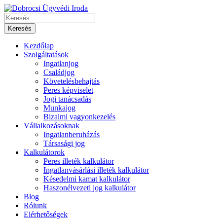
Kezdőlap
Szolgáltatások
Ingatlanjog
Családjog
Követelésbehajtás
Peres képviselet
Jogi tanácsadás
Munkajog
Bizalmi vagyonkezelés
Vállalkozásoknak
Ingatlanberuházás
Társasági jog
Kalkulátorok
Peres illeték kalkulátor
Ingatlanvásárlási illeték kalkulátor
Késedelmi kamat kalkulátor
Haszonélvezeti jog kalkulátor
Blog
Rólunk
Elérhetőségek