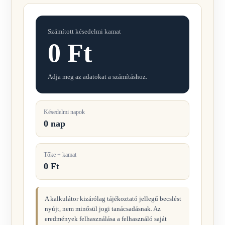
Számított késedelmi kamat
0 Ft
Adja meg az adatokat a számításhoz.
Késedelmi napok
0 nap
Tőke + kamat
0 Ft
A kalkulátor kizárólag tájékoztató jellegű becslést
nyújt, nem minősül jogi tanácsadásnak. Az
eredmények felhasználása a felhasználó saját