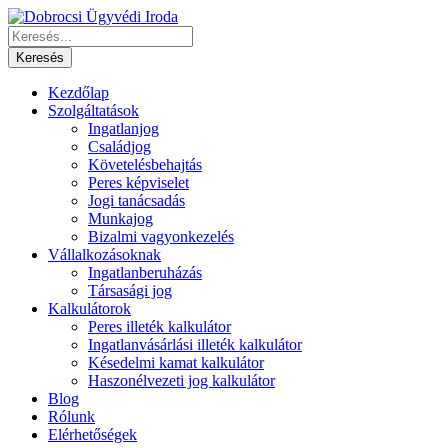
Kezdőlap
Szolgáltatások
Ingatlanjog
Családjog
Követelésbehajtás
Peres képviselet
Jogi tanácsadás
Munkajog
Bizalmi vagyonkezelés
Vállalkozásoknak
Ingatlanberuházás
Társasági jog
Kalkulátorok
Peres illeték kalkulátor
Ingatlanvásárlási illeték kalkulátor
Késedelmi kamat kalkulátor
Haszonélvezeti jog kalkulátor
Blog
Rólunk
Elérhetőségek