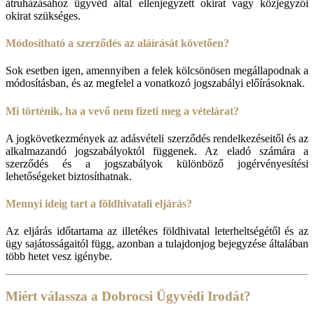
átruházásához ügyvéd által ellenjegyzett okirat vagy közjegyzői
okirat szükséges.
Módosítható a szerződés az aláírását követően?
Sok esetben igen, amennyiben a felek kölcsönösen megállapodnak a
módosításban, és az megfelel a vonatkozó jogszabályi előírásoknak.
Mi történik, ha a vevő nem fizeti meg a vételárat?
A jogkövetkezmények az adásvételi szerződés rendelkezéseitől és az
alkalmazandó jogszabályoktól függenek. Az eladó számára a
szerződés és a jogszabályok különböző jogérvényesítési
lehetőségeket biztosíthatnak.
Mennyi ideig tart a földhivatali eljárás?
Az eljárás időtartama az illetékes földhivatal leterheltségétől és az
ügy sajátosságaitól függ, azonban a tulajdonjog bejegyzése általában
több hetet vesz igénybe.
Miért válassza a Dobrocsi Ügyvédi Irodát?