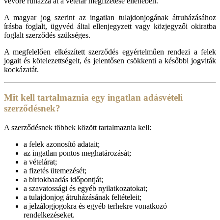
vevőre ruházza át a vételár megfizetése ellenében.
A magyar jog szerint az ingatlan tulajdonjogának átruházásához
írásba foglalt, ügyvéd által ellenjegyzett vagy közjegyzői okiratba
foglalt szerződés szükséges.
A megfelelően elkészített szerződés egyértelműen rendezi a felek
jogait és kötelezettségeit, és jelentősen csökkenti a későbbi jogviták
kockázatát.
Mit kell tartalmaznia egy ingatlan adásvételi
szerződésnek?
A szerződésnek többek között tartalmaznia kell:
a felek azonosító adatait;
az ingatlan pontos meghatározását;
a vételárat;
a fizetés ütemezését;
a birtokbaadás időpontját;
a szavatossági és egyéb nyilatkozatokat;
a tulajdonjog átruházásának feltételeit;
a jelzálogjogokra és egyéb terhekre vonatkozó
rendelkezéseket.