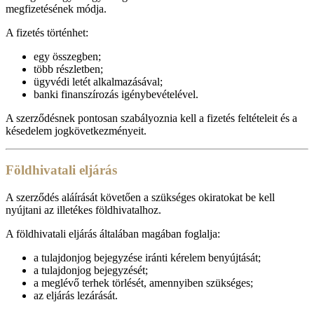
megfizetésének módja.
A fizetés történhet:
egy összegben;
több részletben;
ügyvédi letét alkalmazásával;
banki finanszírozás igénybevételével.
A szerződésnek pontosan szabályoznia kell a fizetés feltételeit és a
késedelem jogkövetkezményeit.
Földhivatali eljárás
A szerződés aláírását követően a szükséges okiratokat be kell
nyújtani az illetékes földhivatalhoz.
A földhivatali eljárás általában magában foglalja:
a tulajdonjog bejegyzése iránti kérelem benyújtását;
a tulajdonjog bejegyzését;
a meglévő terhek törlését, amennyiben szükséges;
az eljárás lezárását.