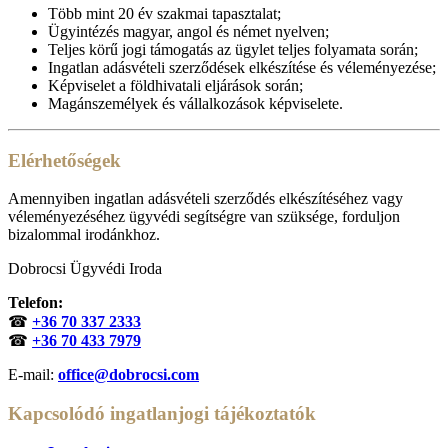
Több mint 20 év szakmai tapasztalat;
Ügyintézés magyar, angol és német nyelven;
Teljes körű jogi támogatás az ügylet teljes folyamata során;
Ingatlan adásvételi szerződések elkészítése és véleményezése;
Képviselet a földhivatali eljárások során;
Magánszemélyek és vállalkozások képviselete.
Elérhetőségek
Amennyiben ingatlan adásvételi szerződés elkészítéséhez vagy
véleményezéséhez ügyvédi segítségre van szüksége, forduljon
bizalommal irodánkhoz.
Dobrocsi Ügyvédi Iroda
Telefon:
☎
+36 70 337 2333
☎
+36 70 433 7979
E-mail:
office@dobrocsi.com
Kapcsolódó ingatlanjogi tájékoztatók