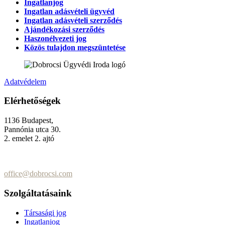
Ingatlanjog
Ingatlan adásvételi ügyvéd
Ingatlan adásvételi szerződés
Ajándékozási szerződés
Haszonélvezeti jog
Közös tulajdon megszüntetése
Adatvédelem
Elérhetőségek
1136 Budapest,
Pannónia utca 30.
2. emelet 2. ajtó
+36 (70) 337-2333
+36 (70) 433-7979
office@dobrocsi.com
Szolgáltatásaink
Társasági jog
Ingatlanjog