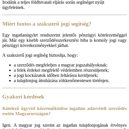
Irodánk a teljes földhivatali eljárás során segítséget nyújt
ügyfeleinek.
Miért fontos a szakszerű jogi segítség?
Egy ingatlanügylet rendszerint jelentős pénzügyi kötelezettséggel
jár. Már egy kisebb szerződésszerkesztési hiba is komoly jogi vagy
pénzügyi következményekkel járhat.
A szakszerű jogi segítség biztosítja, hogy:
a szerződés megfeleljen a magyar jogszabályoknak;
a felek érdekei megfelelő védelemben részesüljenek;
a jogi kockázatok időben feltárásra kerüljenek;
a tulajdonjog átruházása zökkenőmentesen történjen.
Gyakori kérdések
Kötelező ügyvéd közreműködése ingatlan adásvételi szerződés
esetén Magyarországon?
Igen. A magyar jog szerint az ingatlan tulajdonjogának érvényes