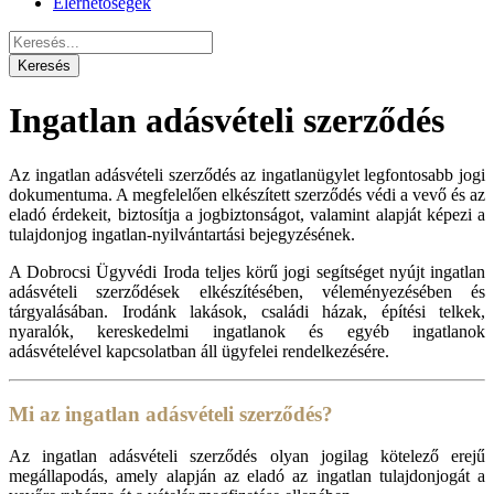
Elérhetőségek
Ingatlan adásvételi szerződés
Az ingatlan adásvételi szerződés az ingatlanügylet legfontosabb jogi
dokumentuma. A megfelelően elkészített szerződés védi a vevő és az
eladó érdekeit, biztosítja a jogbiztonságot, valamint alapját képezi a
tulajdonjog ingatlan-nyilvántartási bejegyzésének.
A Dobrocsi Ügyvédi Iroda teljes körű jogi segítséget nyújt ingatlan
adásvételi szerződések elkészítésében, véleményezésében és
tárgyalásában. Irodánk lakások, családi házak, építési telkek,
nyaralók, kereskedelmi ingatlanok és egyéb ingatlanok
adásvételével kapcsolatban áll ügyfelei rendelkezésére.
Mi az ingatlan adásvételi szerződés?
Az ingatlan adásvételi szerződés olyan jogilag kötelező erejű
megállapodás, amely alapján az eladó az ingatlan tulajdonjogát a