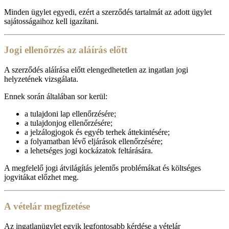
Minden ügylet egyedi, ezért a szerződés tartalmát az adott ügylet
sajátosságaihoz kell igazítani.
Jogi ellenőrzés az aláírás előtt
A szerződés aláírása előtt elengedhetetlen az ingatlan jogi
helyzetének vizsgálata.
Ennek során általában sor kerül:
a tulajdoni lap ellenőrzésére;
a tulajdonjog ellenőrzésére;
a jelzálogjogok és egyéb terhek áttekintésére;
a folyamatban lévő eljárások ellenőrzésére;
a lehetséges jogi kockázatok feltárására.
A megfelelő jogi átvilágítás jelentős problémákat és költséges
jogvitákat előzhet meg.
A vételár megfizetése
Az ingatlanügylet egyik legfontosabb kérdése a vételár