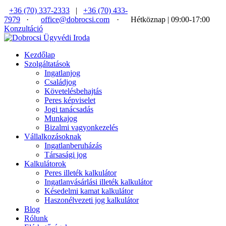
+36 (70) 337-2333
|
+36 (70) 433-
7979
·
office@dobrocsi.com
·
Hétköznap | 09:00-17:00
Konzultáció
Kezdőlap
Szolgáltatások
Ingatlanjog
Családjog
Követelésbehajtás
Peres képviselet
Jogi tanácsadás
Munkajog
Bizalmi vagyonkezelés
Vállalkozásoknak
Ingatlanberuházás
Társasági jog
Kalkulátorok
Peres illeték kalkulátor
Ingatlanvásárlási illeték kalkulátor
Késedelmi kamat kalkulátor
Haszonélvezeti jog kalkulátor
Blog
Rólunk