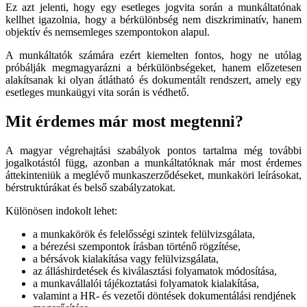
Ez azt jelenti, hogy egy esetleges jogvita során a munkáltatónak
kellhet igazolnia, hogy a bérkülönbség nem diszkriminatív, hanem
objektív és nemsemleges szempontokon alapul.
A munkáltatók számára ezért kiemelten fontos, hogy ne utólag
próbálják megmagyarázni a bérkülönbségeket, hanem előzetesen
alakítsanak ki olyan átlátható és dokumentált rendszert, amely egy
esetleges munkaügyi vita során is védhető.
Mit érdemes már most megtenni?
A magyar végrehajtási szabályok pontos tartalma még további
jogalkotástól függ, azonban a munkáltatóknak már most érdemes
áttekinteniük a meglévő munkaszerződéseket, munkaköri leírásokat,
bérstruktúrákat és belső szabályzatokat.
Különösen indokolt lehet:
a munkakörök és felelősségi szintek felülvizsgálata,
a bérezési szempontok írásban történő rögzítése,
a bérsávok kialakítása vagy felülvizsgálata,
az álláshirdetések és kiválasztási folyamatok módosítása,
a munkavállalói tájékoztatási folyamatok kialakítása,
valamint a HR- és vezetői döntések dokumentálási rendjének