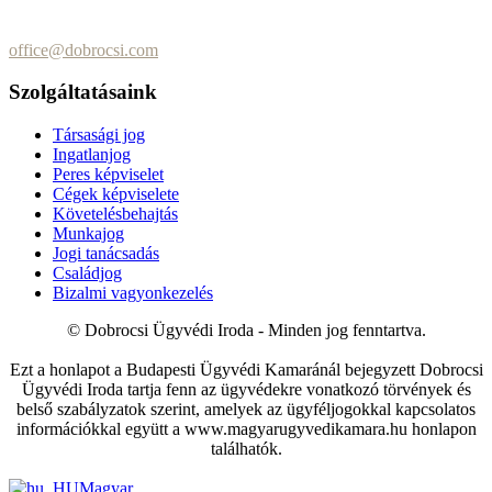
+36 (70) 337-2333
+36 (70) 433-7979
office@dobrocsi.com
Szolgáltatásaink
Társasági jog
Ingatlanjog
Peres képviselet
Cégek képviselete
Követelésbehajtás
Munkajog
Jogi tanácsadás
Családjog
Bizalmi vagyonkezelés
© Dobrocsi Ügyvédi Iroda - Minden jog fenntartva.
Ezt a honlapot a Budapesti Ügyvédi Kamaránál bejegyzett Dobrocsi
Ügyvédi Iroda tartja fenn az ügyvédekre vonatkozó törvények és
belső szabályzatok szerint, amelyek az ügyféljogokkal kapcsolatos
információkkal együtt a www.magyarugyvedikamara.hu honlapon
találhatók.
Magyar