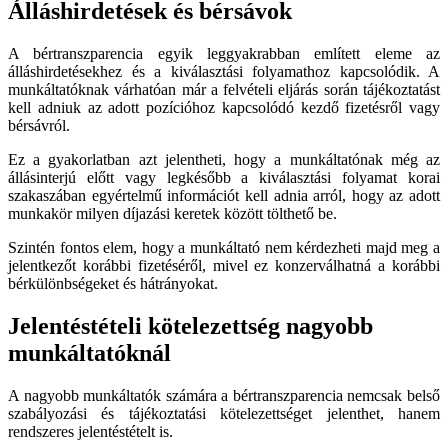
Álláshirdetések és bérsávok
A bértranszparencia egyik leggyakrabban említett eleme az
álláshirdetésekhez és a kiválasztási folyamathoz kapcsolódik. A
munkáltatóknak várhatóan már a felvételi eljárás során tájékoztatást
kell adniuk az adott pozícióhoz kapcsolódó kezdő fizetésről vagy
bérsávról.
Ez a gyakorlatban azt jelentheti, hogy a munkáltatónak még az
állásinterjú előtt vagy legkésőbb a kiválasztási folyamat korai
szakaszában egyértelmű információt kell adnia arról, hogy az adott
munkakör milyen díjazási keretek között tölthető be.
Szintén fontos elem, hogy a munkáltató nem kérdezheti majd meg a
jelentkezőt korábbi fizetéséről, mivel ez konzerválhatná a korábbi
bérkülönbségeket és hátrányokat.
Jelentéstételi kötelezettség nagyobb
munkáltatóknál
A nagyobb munkáltatók számára a bértranszparencia nemcsak belső
szabályozási és tájékoztatási kötelezettséget jelenthet, hanem
rendszeres jelentéstételt is.