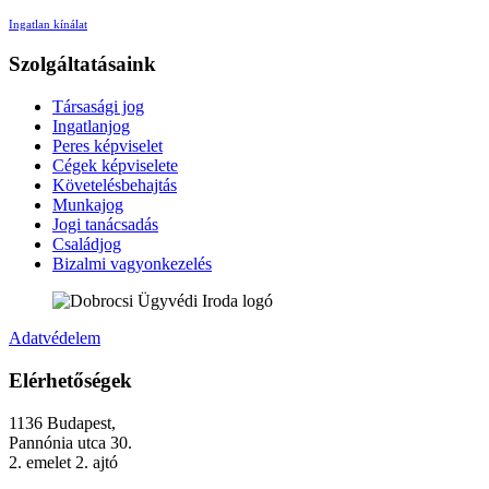
Ingatlan kínálat
Szolgáltatásaink
Társasági jog
Ingatlanjog
Peres képviselet
Cégek képviselete
Követelésbehajtás
Munkajog
Jogi tanácsadás
Családjog
Bizalmi vagyonkezelés
Adatvédelem
Elérhetőségek
1136 Budapest,
Pannónia utca 30.
2. emelet 2. ajtó