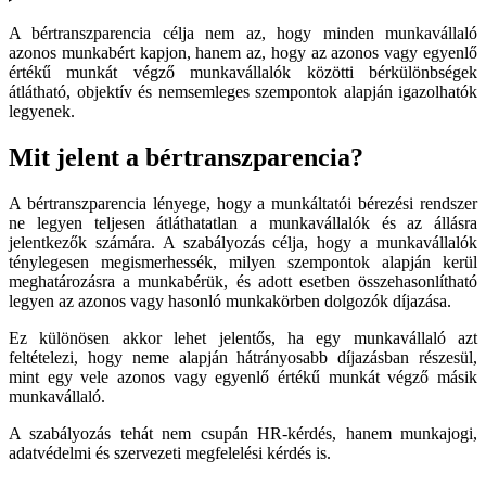
A bértranszparencia célja nem az, hogy minden munkavállaló
azonos munkabért kapjon, hanem az, hogy az azonos vagy egyenlő
értékű munkát végző munkavállalók közötti bérkülönbségek
átlátható, objektív és nemsemleges szempontok alapján igazolhatók
legyenek.
Mit jelent a bértranszparencia?
A bértranszparencia lényege, hogy a munkáltatói bérezési rendszer
ne legyen teljesen átláthatatlan a munkavállalók és az állásra
jelentkezők számára. A szabályozás célja, hogy a munkavállalók
ténylegesen megismerhessék, milyen szempontok alapján kerül
meghatározásra a munkabérük, és adott esetben összehasonlítható
legyen az azonos vagy hasonló munkakörben dolgozók díjazása.
Ez különösen akkor lehet jelentős, ha egy munkavállaló azt
feltételezi, hogy neme alapján hátrányosabb díjazásban részesül,
mint egy vele azonos vagy egyenlő értékű munkát végző másik
munkavállaló.
A szabályozás tehát nem csupán HR-kérdés, hanem munkajogi,
adatvédelmi és szervezeti megfelelési kérdés is.