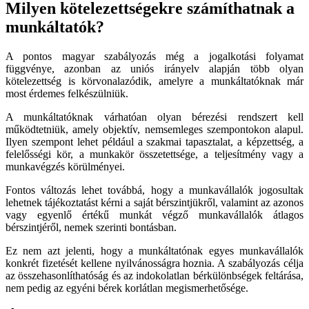
Milyen kötelezettségekre számíthatnak a
munkáltatók?
A pontos magyar szabályozás még a jogalkotási folyamat
függvénye, azonban az uniós irányelv alapján több olyan
kötelezettség is körvonalazódik, amelyre a munkáltatóknak már
most érdemes felkészülniük.
A munkáltatóknak várhatóan olyan bérezési rendszert kell
működtetniük, amely objektív, nemsemleges szempontokon alapul.
Ilyen szempont lehet például a szakmai tapasztalat, a képzettség, a
felelősségi kör, a munkakör összetettsége, a teljesítmény vagy a
munkavégzés körülményei.
Fontos változás lehet továbbá, hogy a munkavállalók jogosultak
lehetnek tájékoztatást kérni a saját bérszintjükről, valamint az azonos
vagy egyenlő értékű munkát végző munkavállalók átlagos
bérszintjéről, nemek szerinti bontásban.
Ez nem azt jelenti, hogy a munkáltatónak egyes munkavállalók
konkrét fizetését kellene nyilvánosságra hoznia. A szabályozás célja
az összehasonlíthatóság és az indokolatlan bérkülönbségek feltárása,
nem pedig az egyéni bérek korlátlan megismerhetősége.