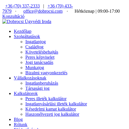
+36 (70) 337-2333
|
+36 (70) 433-
7979
·
office@dobrocsi.com
·
Hétköznap | 09:00-17:00
Konzultáció
Kezdőlap
Szolgáltatások
Ingatlanjog
Családjog
Követelésbehajtás
Peres képviselet
Jogi tanácsadás
Munkajog
Bizalmi vagyonkezelés
Vállalkozásoknak
Ingatlanberuházás
Társasági jog
Kalkulátorok
Peres illeték kalkulátor
Ingatlanvásárlási illeték kalkulátor
Késedelmi kamat kalkulátor
Haszonélvezeti jog kalkulátor
Blog
Rólunk