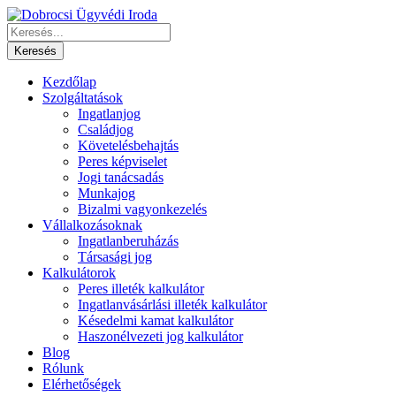
Kezdőlap
Szolgáltatások
Ingatlanjog
Családjog
Követelésbehajtás
Peres képviselet
Jogi tanácsadás
Munkajog
Bizalmi vagyonkezelés
Vállalkozásoknak
Ingatlanberuházás
Társasági jog
Kalkulátorok
Peres illeték kalkulátor
Ingatlanvásárlási illeték kalkulátor
Késedelmi kamat kalkulátor
Haszonélvezeti jog kalkulátor
Blog
Rólunk
Elérhetőségek