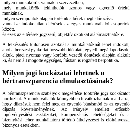
milyen munkakörök vannak a szervezetben,
mely munkakörök tekinthetők azonos vagy egyenlő értékű
munkának,
milyen szempontok alapján történik a bérek meghatározása,
vannak-e indokolatlan eltérések az egyes munkavállalói csoportok
között,
és ezek az eltérések jogszerű, objektív okokkal alátámaszthatók-e.
A felkészülés különösen azoknál a munkáltatóknál lehet indokolt,
ahol a bérezési gyakorlat hosszabb idő alatt, egyedi megállapodások,
alkuk, piaci nyomás vagy korábbi vezetői döntések alapján alakult
ki, és nem áll mögötte egységes, írásban is rögzített bérpolitika.
Milyen jogi kockázatai lehetnek a
bértranszparencia elmulasztásának?
A bértranszparencia-szabályok megsértése többféle jogi kockázatot
hordozhat. A munkavállalók könnyebben hivatkozhatnak majd arra,
hogy díjazásuk nem felel meg az egyenlő bánásmód és az egyenlő
díjazás követelményének. Az irányelv emellett erősebb
jogérvényesítési eszközöket, kompenzációs lehetőségeket és a
bizonyítási teher munkáltatóra történő áthelyezését is előirányozza
bizonyos esetekben.