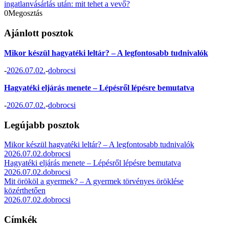
ingatlanvásárlás után: mit tehet a vevő?
0
Megosztás
Ajánlott posztok
Mikor készül hagyatéki leltár? – A legfontosabb tudnivalók
-
2026.07.02.
-
dobrocsi
Hagyatéki eljárás menete – Lépésről lépésre bemutatva
-
2026.07.02.
-
dobrocsi
Legújabb posztok
Mikor készül hagyatéki leltár? – A legfontosabb tudnivalók
2026.07.02.
dobrocsi
Hagyatéki eljárás menete – Lépésről lépésre bemutatva
2026.07.02.
dobrocsi
Mit örököl a gyermek? – A gyermek törvényes öröklése
közérthetően
2026.07.02.
dobrocsi
Címkék