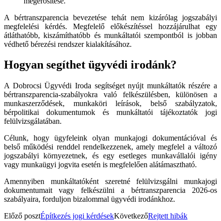
megerősítése.
A bértranszparencia bevezetése tehát nem kizárólag jogszabályi
megfelelési kérdés. Megfelelő előkészítéssel hozzájárulhat egy
átláthatóbb, kiszámíthatóbb és munkáltatói szempontból is jobban
védhető bérezési rendszer kialakításához.
Hogyan segíthet ügyvédi irodánk?
A Dobrocsi Ügyvédi Iroda segítséget nyújt munkáltatók részére a
bértranszparencia-szabályokra való felkészülésben, különösen a
munkaszerződések, munkaköri leírások, belső szabályzatok,
bérpolitikai dokumentumok és munkáltatói tájékoztatók jogi
felülvizsgálatában.
Célunk, hogy ügyfeleink olyan munkajogi dokumentációval és
belső működési renddel rendelkezzenek, amely megfelel a változó
jogszabályi környezetnek, és egy esetleges munkavállalói igény
vagy munkaügyi jogvita esetén is megfelelően alátámasztható.
Amennyiben munkáltatóként szeretné felülvizsgálni munkajogi
dokumentumait vagy felkészülni a bértranszparencia 2026-os
szabályaira, forduljon bizalommal ügyvédi irodánkhoz.
Előző poszt
Építkezés jogi kérdések
Következő
Rejtett hibák