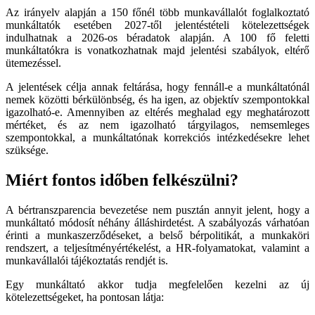
Az irányelv alapján a 150 főnél több munkavállalót foglalkoztató
munkáltatók esetében 2027-től jelentéstételi kötelezettségek
indulhatnak a 2026-os béradatok alapján. A 100 fő feletti
munkáltatókra is vonatkozhatnak majd jelentési szabályok, eltérő
ütemezéssel.
A jelentések célja annak feltárása, hogy fennáll-e a munkáltatónál
nemek közötti bérkülönbség, és ha igen, az objektív szempontokkal
igazolható-e. Amennyiben az eltérés meghalad egy meghatározott
mértéket, és az nem igazolható tárgyilagos, nemsemleges
szempontokkal, a munkáltatónak korrekciós intézkedésekre lehet
szüksége.
Miért fontos időben felkészülni?
A bértranszparencia bevezetése nem pusztán annyit jelent, hogy a
munkáltató módosít néhány álláshirdetést. A szabályozás várhatóan
érinti a munkaszerződéseket, a belső bérpolitikát, a munkaköri
rendszert, a teljesítményértékelést, a HR-folyamatokat, valamint a
munkavállalói tájékoztatás rendjét is.
Egy munkáltató akkor tudja megfelelően kezelni az új
kötelezettségeket, ha pontosan látja: