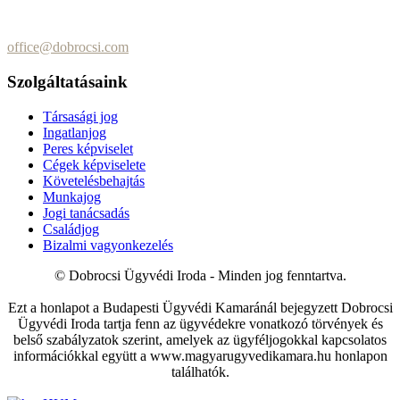
+36 (70) 337-2333
+36 (70) 433-7979
office@dobrocsi.com
Szolgáltatásaink
Társasági jog
Ingatlanjog
Peres képviselet
Cégek képviselete
Követelésbehajtás
Munkajog
Jogi tanácsadás
Családjog
Bizalmi vagyonkezelés
© Dobrocsi Ügyvédi Iroda - Minden jog fenntartva.
Ezt a honlapot a Budapesti Ügyvédi Kamaránál bejegyzett Dobrocsi
Ügyvédi Iroda tartja fenn az ügyvédekre vonatkozó törvények és
belső szabályzatok szerint, amelyek az ügyféljogokkal kapcsolatos
információkkal együtt a www.magyarugyvedikamara.hu honlapon
találhatók.