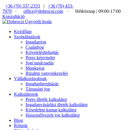
+36 (70) 337-2333
|
+36 (70) 433-
7979
·
office@dobrocsi.com
·
Hétköznap | 09:00-17:00
Konzultáció
Kezdőlap
Szolgáltatások
Ingatlanjog
Családjog
Követelésbehajtás
Peres képviselet
Jogi tanácsadás
Munkajog
Bizalmi vagyonkezelés
Vállalkozásoknak
Ingatlanberuházás
Társasági jog
Kalkulátorok
Peres illeték kalkulátor
Ingatlanvásárlási illeték kalkulátor
Késedelmi kamat kalkulátor
Haszonélvezeti jog kalkulátor
Blog
Rólunk