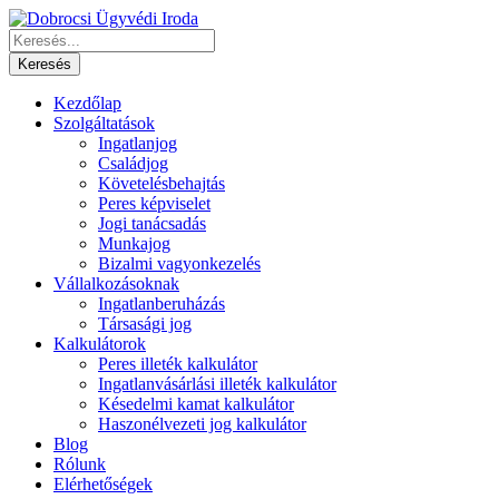
Kezdőlap
Szolgáltatások
Ingatlanjog
Családjog
Követelésbehajtás
Peres képviselet
Jogi tanácsadás
Munkajog
Bizalmi vagyonkezelés
Vállalkozásoknak
Ingatlanberuházás
Társasági jog
Kalkulátorok
Peres illeték kalkulátor
Ingatlanvásárlási illeték kalkulátor
Késedelmi kamat kalkulátor
Haszonélvezeti jog kalkulátor
Blog
Rólunk
Elérhetőségek