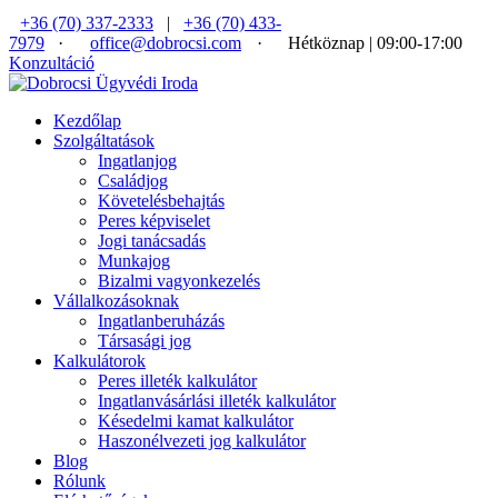
+36 (70) 337-2333
|
+36 (70) 433-
7979
·
office@dobrocsi.com
·
Hétköznap | 09:00-17:00
Konzultáció
Kezdőlap
Szolgáltatások
Ingatlanjog
Családjog
Követelésbehajtás
Peres képviselet
Jogi tanácsadás
Munkajog
Bizalmi vagyonkezelés
Vállalkozásoknak
Ingatlanberuházás
Társasági jog
Kalkulátorok
Peres illeték kalkulátor
Ingatlanvásárlási illeték kalkulátor
Késedelmi kamat kalkulátor
Haszonélvezeti jog kalkulátor
Blog
Rólunk