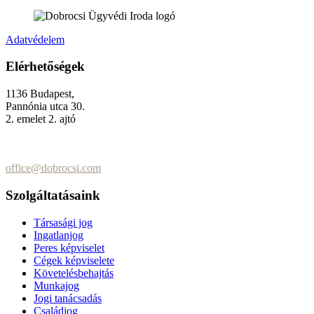
Adatvédelem
Elérhetőségek
1136 Budapest,
Pannónia utca 30.
2. emelet 2. ajtó
+36 (70) 337-2333
+36 (70) 433-7979
office@dobrocsi.com
Szolgáltatásaink
Társasági jog
Ingatlanjog
Peres képviselet
Cégek képviselete
Követelésbehajtás
Munkajog
Jogi tanácsadás
Családjog