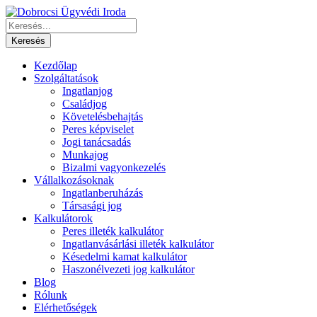
Kezdőlap
Szolgáltatások
Ingatlanjog
Családjog
Követelésbehajtás
Peres képviselet
Jogi tanácsadás
Munkajog
Bizalmi vagyonkezelés
Vállalkozásoknak
Ingatlanberuházás
Társasági jog
Kalkulátorok
Peres illeték kalkulátor
Ingatlanvásárlási illeték kalkulátor
Késedelmi kamat kalkulátor
Haszonélvezeti jog kalkulátor
Blog
Rólunk
Elérhetőségek