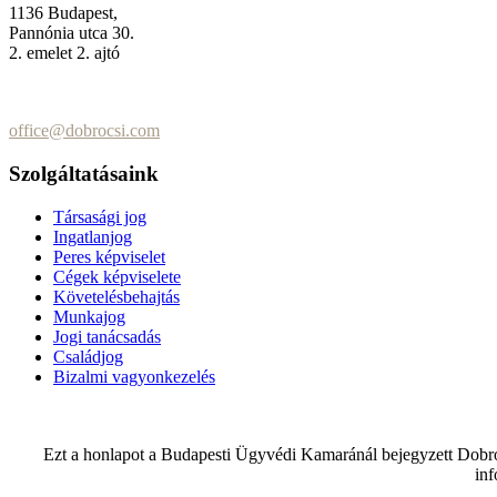
1136 Budapest,
Pannónia utca 30.
2. emelet 2. ajtó
+36 (70) 337-2333
+36 (70) 433-7979
office@dobrocsi.com
Szolgáltatásaink
Társasági jog
Ingatlanjog
Peres képviselet
Cégek képviselete
Követelésbehajtás
Munkajog
Jogi tanácsadás
Családjog
Bizalmi vagyonkezelés
Ezt a honlapot a Budapesti Ügyvédi Kamaránál bejegyzett Dobroc
in