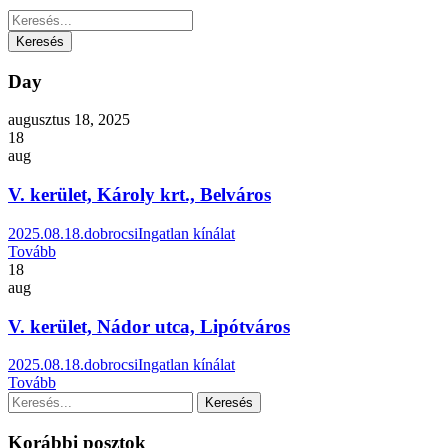
Day
augusztus 18, 2025
18
aug
V. kerület, Károly krt., Belváros
2025.08.18.
dobrocsi
Ingatlan kínálat
Tovább
18
aug
V. kerület, Nádor utca, Lipótváros
2025.08.18.
dobrocsi
Ingatlan kínálat
Tovább
Korábbi posztok