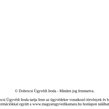
© Dobrocsi Ügyvédi Iroda - Minden jog fenntartva.
si Ügyvédi Iroda tartja fenn az ügyvédekre vonatkozó törvények és be
formációkkal együtt a www.magyarugyvedikamara.hu honlapon találhat