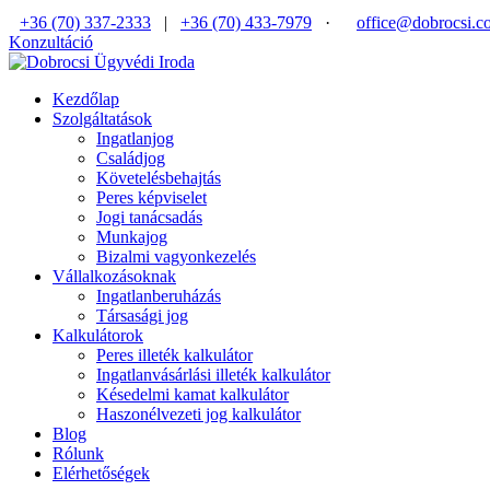
+36 (70) 337-2333
|
+36 (70) 433-7979
·
office@dobrocsi.c
Konzultáció
Kezdőlap
Szolgáltatások
Ingatlanjog
Családjog
Követelésbehajtás
Peres képviselet
Jogi tanácsadás
Munkajog
Bizalmi vagyonkezelés
Vállalkozásoknak
Ingatlanberuházás
Társasági jog
Kalkulátorok
Peres illeték kalkulátor
Ingatlanvásárlási illeték kalkulátor
Késedelmi kamat kalkulátor
Haszonélvezeti jog kalkulátor
Blog
Rólunk
Elérhetőségek