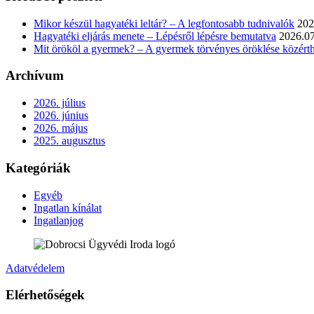
Mikor készül hagyatéki leltár? – A legfontosabb tudnivalók
202
Hagyatéki eljárás menete – Lépésről lépésre bemutatva
2026.07
Mit örököl a gyermek? – A gyermek törvényes öröklése közért
Archívum
2026. július
2026. június
2026. május
2025. augusztus
Kategóriák
Egyéb
Ingatlan kínálat
Ingatlanjog
Adatvédelem
Elérhetőségek