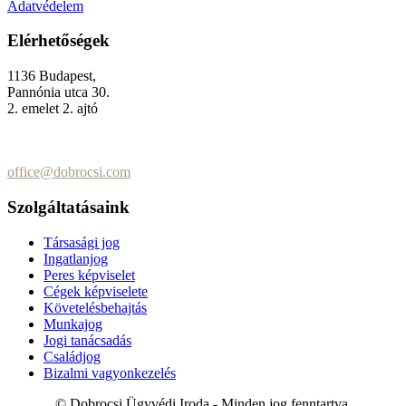
Adatvédelem
Elérhetőségek
1136 Budapest,
Pannónia utca 30.
2. emelet 2. ajtó
+36 (70) 337-2333
+36 (70) 433-7979
office@dobrocsi.com
Szolgáltatásaink
Társasági jog
Ingatlanjog
Peres képviselet
Cégek képviselete
Követelésbehajtás
Munkajog
Jogi tanácsadás
Családjog
Bizalmi vagyonkezelés
© Dobrocsi Ügyvédi Iroda - Minden jog fenntartva.