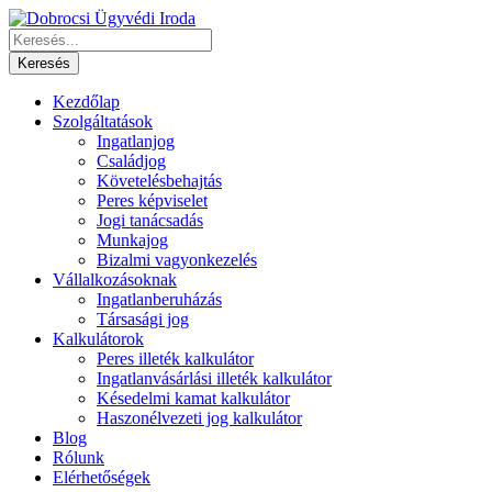
Kezdőlap
Szolgáltatások
Ingatlanjog
Családjog
Követelésbehajtás
Peres képviselet
Jogi tanácsadás
Munkajog
Bizalmi vagyonkezelés
Vállalkozásoknak
Ingatlanberuházás
Társasági jog
Kalkulátorok
Peres illeték kalkulátor
Ingatlanvásárlási illeték kalkulátor
Késedelmi kamat kalkulátor
Haszonélvezeti jog kalkulátor
Blog
Rólunk
Elérhetőségek