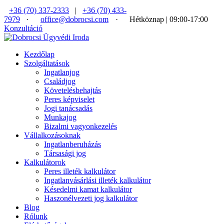
+36 (70) 337-2333
|
+36 (70) 433-
7979
·
office@dobrocsi.com
·
Hétköznap | 09:00-17:00
Konzultáció
Kezdőlap
Szolgáltatások
Ingatlanjog
Családjog
Követelésbehajtás
Peres képviselet
Jogi tanácsadás
Munkajog
Bizalmi vagyonkezelés
Vállalkozásoknak
Ingatlanberuházás
Társasági jog
Kalkulátorok
Peres illeték kalkulátor
Ingatlanvásárlási illeték kalkulátor
Késedelmi kamat kalkulátor
Haszonélvezeti jog kalkulátor
Blog
Rólunk