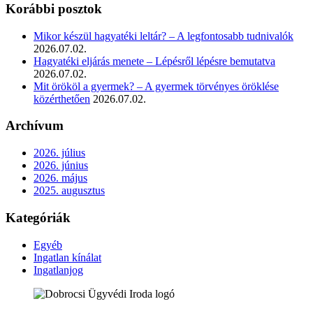
Korábbi posztok
Mikor készül hagyatéki leltár? – A legfontosabb tudnivalók
2026.07.02.
Hagyatéki eljárás menete – Lépésről lépésre bemutatva
2026.07.02.
Mit örököl a gyermek? – A gyermek törvényes öröklése
közérthetően
2026.07.02.
Archívum
2026. július
2026. június
2026. május
2025. augusztus
Kategóriák
Egyéb
Ingatlan kínálat
Ingatlanjog