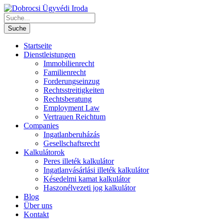
Startseite
Dienstleistungen
Immobilienrecht
Familienrecht
Forderungseinzug
Rechtsstreitigkeiten
Rechtsberatung
Employment Law
Vertrauen Reichtum
Companies
Ingatlanberuházás
Gesellschaftsrecht
Kalkulátorok
Peres illeték kalkulátor
Ingatlanvásárlási illeték kalkulátor
Késedelmi kamat kalkulátor
Haszonélvezeti jog kalkulátor
Blog
Über uns
Kontakt