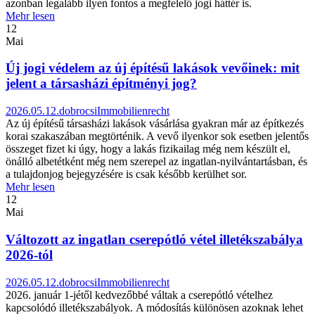
azonban legalább ilyen fontos a megfelelő jogi háttér is.
Mehr lesen
12
Mai
Új jogi védelem az új építésű lakások vevőinek: mit
jelent a társasházi építményi jog?
2026.05.12.
dobrocsi
Immobilienrecht
Az új építésű társasházi lakások vásárlása gyakran már az építkezés
korai szakaszában megtörténik. A vevő ilyenkor sok esetben jelentős
összeget fizet ki úgy, hogy a lakás fizikailag még nem készült el,
önálló albetétként még nem szerepel az ingatlan-nyilvántartásban, és
a tulajdonjog bejegyzésére is csak később kerülhet sor.
Mehr lesen
12
Mai
Változott az ingatlan cserepótló vétel illetékszabálya
2026-tól
2026.05.12.
dobrocsi
Immobilienrecht
2026. január 1-jétől kedvezőbbé váltak a cserepótló vételhez
kapcsolódó illetékszabályok. A módosítás különösen azoknak lehet