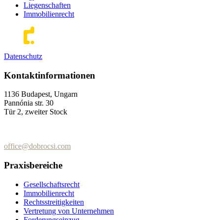
Liegenschaften
Immobilienrecht
Datenschutz
Kontaktinformationen
1136 Budapest, Ungarn
Pannónia str. 30
Tür 2, zweiter Stock
+36 (70) 337-2333
+36 (70) 433-7979
office@dobrocsi.com
Praxisbereiche
Gesellschaftsrecht
Immobilienrecht
Rechtsstreitigkeiten
Vertretung von Unternehmen
Forderungseinzug