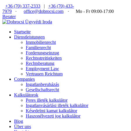
+36 (70) 337-2333
|
+36 (70) 433-
7979
·
office@dobrocsi.com
·
Mo - Fr 09:00-17:00
Berater
Startseite
Dienstleistungen
Immobilienrecht
Familienrecht
Forderungseinzug
Rechtsstreitigkeiten
Rechtsberatung
Employment Law
Vertrauen Reichtum
Companies
Ingatlanberuházás
Gesellschaftsrecht
Kalkulátorok
Peres illeték kalkulátor
Ingatlanvásárlási illeték kalkulátor
Késedelmi kamat kalkulátor
Haszonélvezeti jog kalkulátor
Blog
Über uns