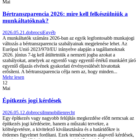
Mai
Bértranszparencia 2026: mire kell felkészülniük a
munkáltatóknak?
2026.05.21.
dobrocsi
Egyéb
A munkáltatók számára 2026-ban az egyik legfontosabb munkajogi
változás a bértranszparencia szabályainak megjelenése lehet. Az
Európai Unió 2023/970/EU irányelve alapján a tagállamoknak
2026. június 7-ig kell átültetniük a nemzeti jogba azokat a
szabályokat, amelyek az egyenlő vagy egyenlő értékű munkáért járó
egyenlő díjazás elvének gyakorlati érvényesülését hivatottak
erősíteni. A bértranszparencia célja nem az, hogy minden...
Mehr lesen
12
Mai
Építkezés jogi kérdések
2026.05.12.
dobrocsi
Immobilienrecht
Egy építkezés vagy nagyobb felújítás megkezdése előtt nemcsak az
építkezés jogi kérdéseire, hanem a műszaki tervekre, a
költségvetésre, a kivitelező kiválasztására és a határidőkre is
érdemes figyelmet fordítani. Ezek természetesen alapvető kérdések,