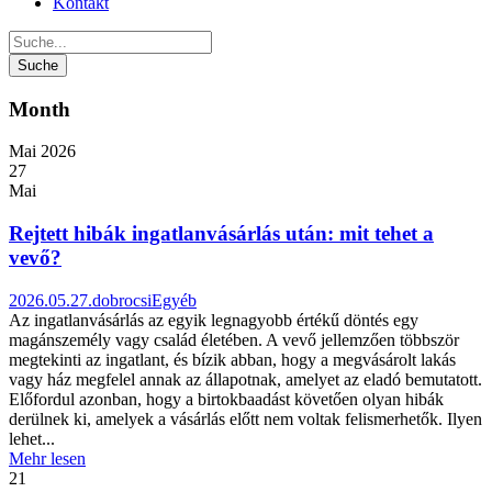
Kontakt
Month
Mai 2026
27
Mai
Rejtett hibák ingatlanvásárlás után: mit tehet a
vevő?
2026.05.27.
dobrocsi
Egyéb
Az ingatlanvásárlás az egyik legnagyobb értékű döntés egy
magánszemély vagy család életében. A vevő jellemzően többször
megtekinti az ingatlant, és bízik abban, hogy a megvásárolt lakás
vagy ház megfelel annak az állapotnak, amelyet az eladó bemutatott.
Előfordul azonban, hogy a birtokbaadást követően olyan hibák
derülnek ki, amelyek a vásárlás előtt nem voltak felismerhetők. Ilyen
lehet...
Mehr lesen
21