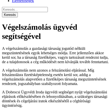
Elérhetőségek
Végelszámolás ügyvéd
segítségével
A végelszámolás a gazdasági társaság jogutód nélküli
megszüntetésének egyik lehetséges módja. Erre jellemzően akkor
kerül sor, ha a társaság fizetőképes, vagyis tartozásait rendezni tudja,
de a tulajdonosok a cég működését nem kívánják tovább fenntartani.
A végelszámolás nem azonos a felszámolási eljárással. Míg
felszámolásra fizetésképtelenség esetén kerül sor, addig a
végelszámolás alapvetően a fizetőképes társaság megszüntetésének
rendezett, jogszabályban szabályozott folyamata.
A Dobrocsi Ügyvédi Iroda ügyvédi segítséget nyújt végelszámolási
eljárások előkészítésében és lebonyolításában, a szükséges társasági
döntések és cégeljárási iratok elkészítésétől a cégbírósági
ügyintézésig.