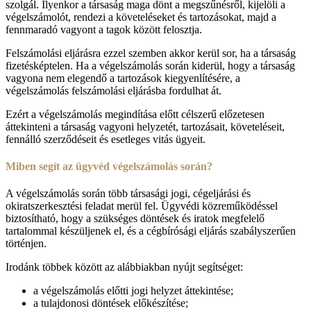
szolgál. Ilyenkor a társaság maga dönt a megszűnésről, kijelöli a
végelszámolót, rendezi a követeléseket és tartozásokat, majd a
fennmaradó vagyont a tagok között felosztja.
Felszámolási eljárásra ezzel szemben akkor kerül sor, ha a társaság
fizetésképtelen. Ha a végelszámolás során kiderül, hogy a társaság
vagyona nem elegendő a tartozások kiegyenlítésére, a
végelszámolás felszámolási eljárásba fordulhat át.
Ezért a végelszámolás megindítása előtt célszerű előzetesen
áttekinteni a társaság vagyoni helyzetét, tartozásait, követeléseit,
fennálló szerződéseit és esetleges vitás ügyeit.
Miben segít az ügyvéd végelszámolás során?
A végelszámolás során több társasági jogi, cégeljárási és
okiratszerkesztési feladat merül fel. Ügyvédi közreműködéssel
biztosítható, hogy a szükséges döntések és iratok megfelelő
tartalommal készüljenek el, és a cégbírósági eljárás szabályszerűen
történjen.
Irodánk többek között az alábbiakban nyújt segítséget:
a végelszámolás előtti jogi helyzet áttekintése;
a tulajdonosi döntések előkészítése;