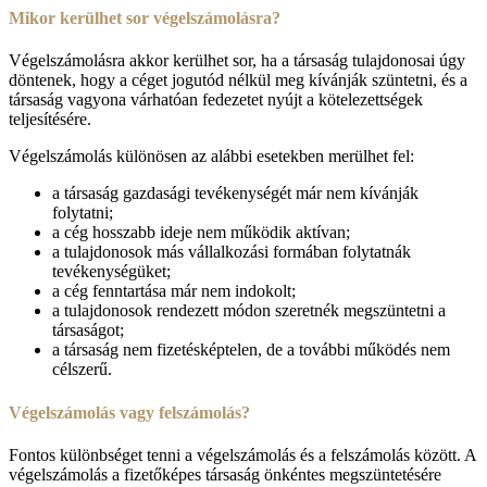
Mikor kerülhet sor végelszámolásra?
Végelszámolásra akkor kerülhet sor, ha a társaság tulajdonosai úgy
döntenek, hogy a céget jogutód nélkül meg kívánják szüntetni, és a
társaság vagyona várhatóan fedezetet nyújt a kötelezettségek
teljesítésére.
Végelszámolás különösen az alábbi esetekben merülhet fel:
a társaság gazdasági tevékenységét már nem kívánják
folytatni;
a cég hosszabb ideje nem működik aktívan;
a tulajdonosok más vállalkozási formában folytatnák
tevékenységüket;
a cég fenntartása már nem indokolt;
a tulajdonosok rendezett módon szeretnék megszüntetni a
társaságot;
a társaság nem fizetésképtelen, de a további működés nem
célszerű.
Végelszámolás vagy felszámolás?
Fontos különbséget tenni a végelszámolás és a felszámolás között. A
végelszámolás a fizetőképes társaság önkéntes megszüntetésére