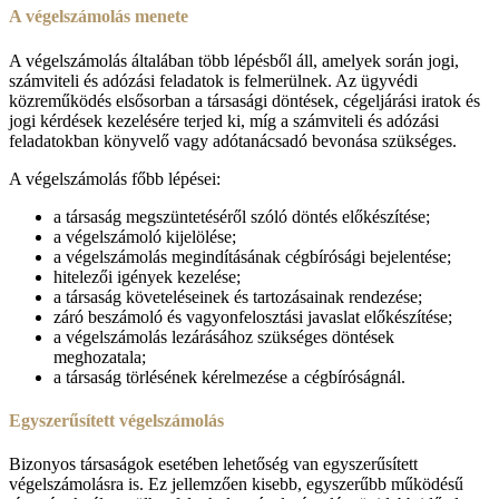
A végelszámolás menete
A végelszámolás általában több lépésből áll, amelyek során jogi,
számviteli és adózási feladatok is felmerülnek. Az ügyvédi
közreműködés elsősorban a társasági döntések, cégeljárási iratok és
jogi kérdések kezelésére terjed ki, míg a számviteli és adózási
feladatokban könyvelő vagy adótanácsadó bevonása szükséges.
A végelszámolás főbb lépései:
a társaság megszüntetéséről szóló döntés előkészítése;
a végelszámoló kijelölése;
a végelszámolás megindításának cégbírósági bejelentése;
hitelezői igények kezelése;
a társaság követeléseinek és tartozásainak rendezése;
záró beszámoló és vagyonfelosztási javaslat előkészítése;
a végelszámolás lezárásához szükséges döntések
meghozatala;
a társaság törlésének kérelmezése a cégbíróságnál.
Egyszerűsített végelszámolás
Bizonyos társaságok esetében lehetőség van egyszerűsített
végelszámolásra is. Ez jellemzően kisebb, egyszerűbb működésű