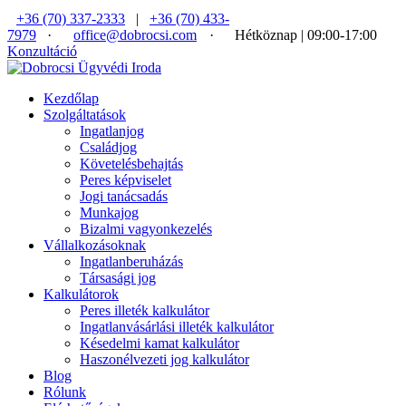
+36 (70) 337-2333
|
+36 (70) 433-
7979
·
office@dobrocsi.com
·
Hétköznap | 09:00-17:00
Konzultáció
Kezdőlap
Szolgáltatások
Ingatlanjog
Családjog
Követelésbehajtás
Peres képviselet
Jogi tanácsadás
Munkajog
Bizalmi vagyonkezelés
Vállalkozásoknak
Ingatlanberuházás
Társasági jog
Kalkulátorok
Peres illeték kalkulátor
Ingatlanvásárlási illeték kalkulátor
Késedelmi kamat kalkulátor
Haszonélvezeti jog kalkulátor
Blog
Rólunk