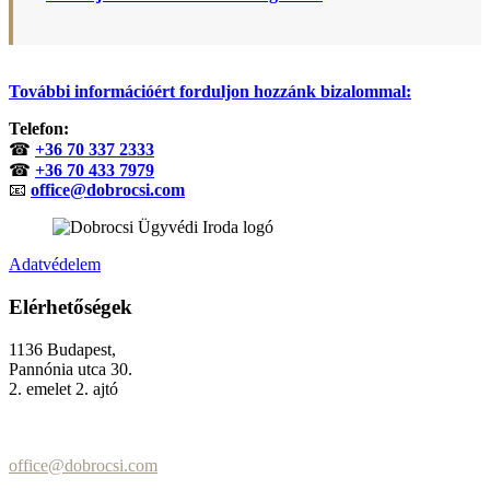
További információért forduljon hozzánk bizalommal:
Telefon:
☎
+36 70 337 2333
☎
+36 70 433 7979
📧
office@dobrocsi.com
Adatvédelem
Elérhetőségek
1136 Budapest,
Pannónia utca 30.
2. emelet 2. ajtó
+36 (70) 337-2333
+36 (70) 433-7979
office@dobrocsi.com