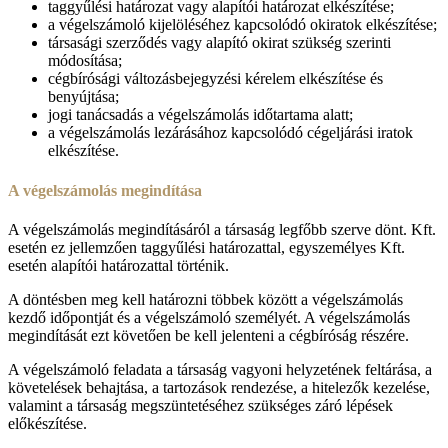
taggyűlési határozat vagy alapítói határozat elkészítése;
a végelszámoló kijelöléséhez kapcsolódó okiratok elkészítése;
társasági szerződés vagy alapító okirat szükség szerinti
módosítása;
cégbírósági változásbejegyzési kérelem elkészítése és
benyújtása;
jogi tanácsadás a végelszámolás időtartama alatt;
a végelszámolás lezárásához kapcsolódó cégeljárási iratok
elkészítése.
A végelszámolás megindítása
A végelszámolás megindításáról a társaság legfőbb szerve dönt. Kft.
esetén ez jellemzően taggyűlési határozattal, egyszemélyes Kft.
esetén alapítói határozattal történik.
A döntésben meg kell határozni többek között a végelszámolás
kezdő időpontját és a végelszámoló személyét. A végelszámolás
megindítását ezt követően be kell jelenteni a cégbíróság részére.
A végelszámoló feladata a társaság vagyoni helyzetének feltárása, a
követelések behajtása, a tartozások rendezése, a hitelezők kezelése,
valamint a társaság megszüntetéséhez szükséges záró lépések
előkészítése.