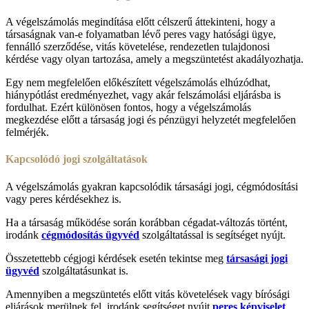
A végelszámolás megindítása előtt célszerű áttekinteni, hogy a
társaságnak van-e folyamatban lévő peres vagy hatósági ügye,
fennálló szerződése, vitás követelése, rendezetlen tulajdonosi
kérdése vagy olyan tartozása, amely a megszüntetést akadályozhatja.
Egy nem megfelelően előkészített végelszámolás elhúzódhat,
hiánypótlást eredményezhet, vagy akár felszámolási eljárásba is
fordulhat. Ezért különösen fontos, hogy a végelszámolás
megkezdése előtt a társaság jogi és pénzügyi helyzetét megfelelően
felmérjék.
Kapcsolódó jogi szolgáltatások
A végelszámolás gyakran kapcsolódik társasági jogi, cégmódosítási
vagy peres kérdésekhez is.
Ha a társaság működése során korábban cégadat-változás történt,
irodánk
cégmódosítás ügyvéd
szolgáltatással is segítséget nyújt.
Összetettebb cégjogi kérdések esetén tekintse meg
társasági jogi
ügyvéd
szolgáltatásunkat is.
Amennyiben a megszüntetés előtt vitás követelések vagy bírósági
eljárások merülnek fel, irodánk segítséget nyújt
peres képviselet