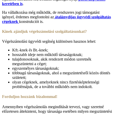
keretében is
.
Ha vállalkozása még működik, de rendszeres jogi támogatást
igényel, érdemes megfontolni az
átalánydíjas ügyvédi szolgáltatás
cégeknek
konstrukciót is.
Kinek ajánljuk végelszámolási szolgáltatásunkat?
Végelszámolási ügyvédi segítség különösen hasznos lehet:
Kft.-knek és Bt.-knek;
hosszabb ideje nem működő társaságoknak;
tulajdonosoknak, akik rendezett módon szeretnék
megszüntetni a céget;
egyszemélyes társaságoknak;
többtagú társaságoknak, ahol a megszüntetésről közös döntés
született;
olyan cégeknek, amelyeknek nincs fizetésképtelenségi
problémájuk, de a további működés nem indokolt.
Forduljon hozzánk bizalommal!
Amennyiben végelszámolás megindítását tervezi, vagy szeretné
előzetesen áttekinteni, hogy társasága esetében milyen megszüntetési