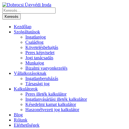
Kezdőlap
Szolgáltatások
Ingatlanjog
Családjog
Követelésbehajtás
Peres képviselet
Jogi tanácsadás
Munkajog
Bizalmi vagyonkezelés
Vállalkozásoknak
Ingatlanberuházás
Társasági jog
Kalkulátorok
Peres illeték kalkulátor
Ingatlanvásárlási illeték kalkulátor
Késedelmi kamat kalkulátor
Haszonélvezeti jog kalkulátor
Blog
Rólunk
Elérhetőségek