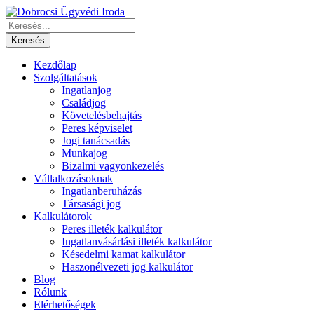
Kezdőlap
Szolgáltatások
Ingatlanjog
Családjog
Követelésbehajtás
Peres képviselet
Jogi tanácsadás
Munkajog
Bizalmi vagyonkezelés
Vállalkozásoknak
Ingatlanberuházás
Társasági jog
Kalkulátorok
Peres illeték kalkulátor
Ingatlanvásárlási illeték kalkulátor
Késedelmi kamat kalkulátor
Haszonélvezeti jog kalkulátor
Blog
Rólunk
Elérhetőségek