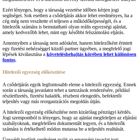
Ezért lényeges, hogy a társaság vezetése időben kérjen jogi
segítséget. Sok esetben a csődeljárás akkor lehet eredményes, ha a
cég még nem veszítette el teljesen a működőképességét, és a
hitelezők számára is bemutatható olyan reális egyezségi ajánlat,
amely kedvezőbb lehet, mint egy későbbi felszámolási eljárás.
Amennyiben a társaság nem adósként, hanem hitelezőként érintett
egy fizetési nehézséggel küzdő partner ügyében, a megfelelő jogi
lépések kiválasztása a
követelésbehajtás körében lehet különösen
fontos
.
Hitelezői egyezség előkészítése
A csődeljárás egyik legfontosabb eleme a hitelezői egyezség. Ennek
során a társaság javaslatot tehet a tartozások rendezésére, például
részletfizetés, fizetési haladék, részbeni elengedés, befektetői
teljesítés vagy más reorganizációs megoldás útján.
A hitelezői egyezség előkészítése nem kizárólag pénzügyi kérdés.
Jogi szempontból is lényeges, hogy az ajánlat megfeleljen az eljárási
szabályoknak, megfelelően dokumentált legyen, és a hitelezők
számára is értékelhető módon mutassa be a teljesítés realitását.
Ügyvédi irodánk segítséget nyújt az egyezségi javaslat jogi