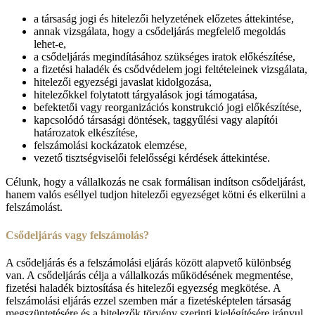
a társaság jogi és hitelezői helyzetének előzetes áttekintése,
annak vizsgálata, hogy a csődeljárás megfelelő megoldás
lehet-e,
a csődeljárás megindításához szükséges iratok előkészítése,
a fizetési haladék és csődvédelem jogi feltételeinek vizsgálata,
hitelezői egyezségi javaslat kidolgozása,
hitelezőkkel folytatott tárgyalások jogi támogatása,
befektetői vagy reorganizációs konstrukció jogi előkészítése,
kapcsolódó társasági döntések, taggyűlési vagy alapítói
határozatok elkészítése,
felszámolási kockázatok elemzése,
vezető tisztségviselői felelősségi kérdések áttekintése.
Célunk, hogy a vállalkozás ne csak formálisan indítson csődeljárást,
hanem valós eséllyel tudjon hitelezői egyezséget kötni és elkerülni a
felszámolást.
Csődeljárás vagy felszámolás?
A csődeljárás és a felszámolási eljárás között alapvető különbség
van. A csődeljárás célja a vállalkozás működésének megmentése,
fizetési haladék biztosítása és hitelezői egyezség megkötése. A
felszámolási eljárás ezzel szemben már a fizetésképtelen társaság
megszüntetésére és a hitelezők törvény szerinti kielégítésére irányul.