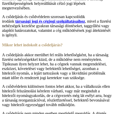
fizetőképességének helyreállítását célzó jogi lépések
megtervezésében.
A csődeljárás és csődvédelem szorosan kapcsolódik
irodánk
társasági jogi és cégjogi szolgáltatásaihoz
, mivel a fizetési
nehézségek kezelése gyakran társasági döntéseket, taggyűlési vagy
alapítói határozatokat, valamint a cég működésének jogi áttekintését
is igényli.
Mikor lehet indokolt a csődeljárás?
A csődeljárás akkor merülhet fel reális lehetőségként, ha a társaság
fizetési nehézségekkel küzd, de a működése nem reménytelen.
Tipikusan ilyen helyzet lehet, ha a cégnek vannak megrendelései,
eszközei, követelései vagy befektetői lehetőségei, azonban a
hitelezői nyomás, a lejárt tartozások vagy a likviditási problémák
miatt időre és rendezett jogi keretekre van szüksége.
A csődvédelem különösen fontos lehet akkor, ha a vállalkozás ellen
hitelezői felszámolási kérelem várható, vagy már megindult a
hitelezői nyomásgyakorlás, de a cégvezetés még lát esélyt arra, hogy
a társaság reorganizációval, részletfizetéssel, befektető bevonásával
vagy hitelezői egyezséggel tovább működjön.
A csődeljárás nem minden esetben megfelelő megoldás. A döntés