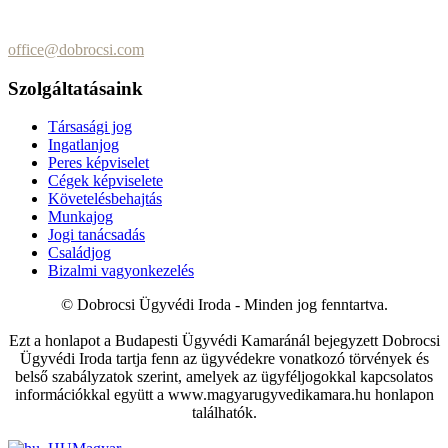
+36 (70) 337-2333
+36 (70) 433-7979
office@dobrocsi.com
Szolgáltatásaink
Társasági jog
Ingatlanjog
Peres képviselet
Cégek képviselete
Követelésbehajtás
Munkajog
Jogi tanácsadás
Családjog
Bizalmi vagyonkezelés
© Dobrocsi Ügyvédi Iroda - Minden jog fenntartva.
Ezt a honlapot a Budapesti Ügyvédi Kamaránál bejegyzett Dobrocsi
Ügyvédi Iroda tartja fenn az ügyvédekre vonatkozó törvények és
belső szabályzatok szerint, amelyek az ügyféljogokkal kapcsolatos
információkkal együtt a www.magyarugyvedikamara.hu honlapon
találhatók.