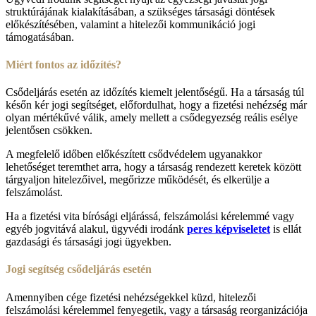
struktúrájának kialakításában, a szükséges társasági döntések
előkészítésében, valamint a hitelezői kommunikáció jogi
támogatásában.
Miért fontos az időzítés?
Csődeljárás esetén az időzítés kiemelt jelentőségű. Ha a társaság túl
későn kér jogi segítséget, előfordulhat, hogy a fizetési nehézség már
olyan mértékűvé válik, amely mellett a csődegyezség reális esélye
jelentősen csökken.
A megfelelő időben előkészített csődvédelem ugyanakkor
lehetőséget teremthet arra, hogy a társaság rendezett keretek között
tárgyaljon hitelezőivel, megőrizze működését, és elkerülje a
felszámolást.
Ha a fizetési vita bírósági eljárássá, felszámolási kérelemmé vagy
egyéb jogvitává alakul, ügyvédi irodánk
peres képviseletet
is ellát
gazdasági és társasági jogi ügyekben.
Jogi segítség csődeljárás esetén
Amennyiben cége fizetési nehézségekkel küzd, hitelezői
felszámolási kérelemmel fenyegetik, vagy a társaság reorganizációja