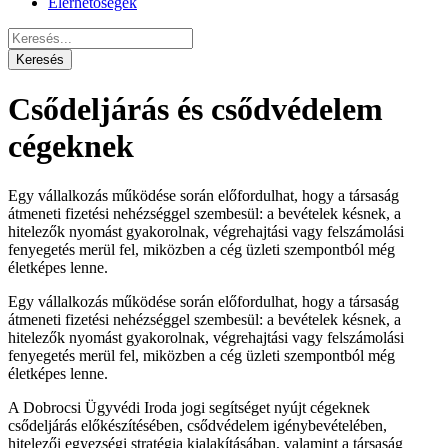
Elérhetőségek
Csődeljárás és csődvédelem
cégeknek
Egy vállalkozás működése során előfordulhat, hogy a társaság
átmeneti fizetési nehézséggel szembesül: a bevételek késnek, a
hitelezők nyomást gyakorolnak, végrehajtási vagy felszámolási
fenyegetés merül fel, miközben a cég üzleti szempontból még
életképes lenne.
Egy vállalkozás működése során előfordulhat, hogy a társaság
átmeneti fizetési nehézséggel szembesül: a bevételek késnek, a
hitelezők nyomást gyakorolnak, végrehajtási vagy felszámolási
fenyegetés merül fel, miközben a cég üzleti szempontból még
életképes lenne.
A Dobrocsi Ügyvédi Iroda jogi segítséget nyújt cégeknek
csődeljárás előkészítésében, csődvédelem igénybevételében,
hitelezői egyezségi stratégia kialakításában, valamint a társaság