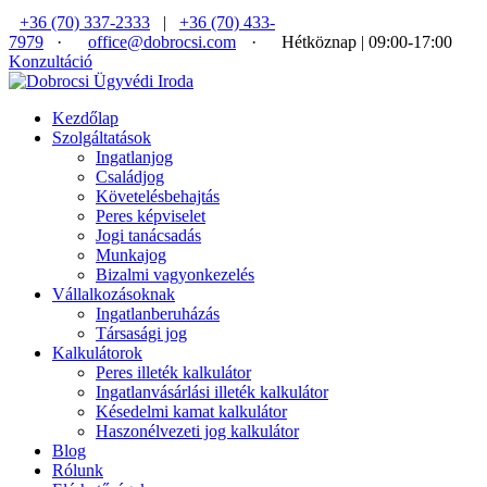
+36 (70) 337-2333
|
+36 (70) 433-
7979
·
office@dobrocsi.com
·
Hétköznap | 09:00-17:00
Konzultáció
Kezdőlap
Szolgáltatások
Ingatlanjog
Családjog
Követelésbehajtás
Peres képviselet
Jogi tanácsadás
Munkajog
Bizalmi vagyonkezelés
Vállalkozásoknak
Ingatlanberuházás
Társasági jog
Kalkulátorok
Peres illeték kalkulátor
Ingatlanvásárlási illeték kalkulátor
Késedelmi kamat kalkulátor
Haszonélvezeti jog kalkulátor
Blog
Rólunk