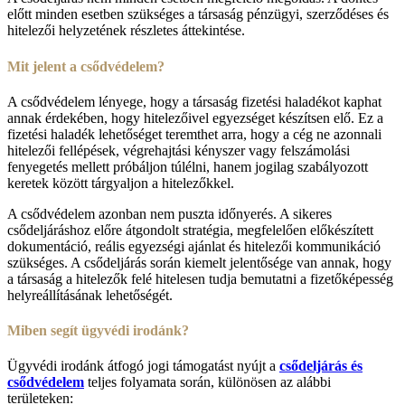
előtt minden esetben szükséges a társaság pénzügyi, szerződéses és
hitelezői helyzetének részletes áttekintése.
Mit jelent a csődvédelem?
A csődvédelem lényege, hogy a társaság fizetési haladékot kaphat
annak érdekében, hogy hitelezőivel egyezséget készítsen elő. Ez a
fizetési haladék lehetőséget teremthet arra, hogy a cég ne azonnali
hitelezői fellépések, végrehajtási kényszer vagy felszámolási
fenyegetés mellett próbáljon túlélni, hanem jogilag szabályozott
keretek között tárgyaljon a hitelezőkkel.
A csődvédelem azonban nem puszta időnyerés. A sikeres
csődeljáráshoz előre átgondolt stratégia, megfelelően előkészített
dokumentáció, reális egyezségi ajánlat és hitelezői kommunikáció
szükséges. A csődeljárás során kiemelt jelentősége van annak, hogy
a társaság a hitelezők felé hitelesen tudja bemutatni a fizetőképesség
helyreállításának lehetőségét.
Miben segít ügyvédi irodánk?
Ügyvédi irodánk átfogó jogi támogatást nyújt a
csődeljárás és
csődvédelem
teljes folyamata során, különösen az alábbi
területeken: