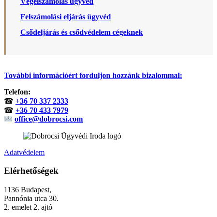
Végelszámolás ügyvéd
Felszámolási eljárás ügyvéd
Csődeljárás és csődvédelem cégeknek
További információért forduljon hozzánk bizalommal:
Telefon:
☎
+36 70 337 2333
☎
+36 70 433 7979
office@dobrocsi.com
Adatvédelem
Elérhetőségek
1136 Budapest,
Pannónia utca 30.
2. emelet 2. ajtó