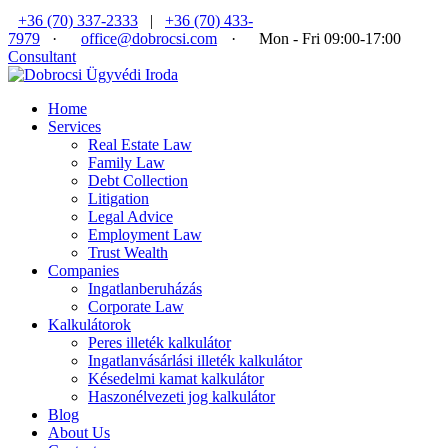
+36 (70) 337-2333
|
+36 (70) 433-
7979
·
office@dobrocsi.com
·
Mon - Fri 09:00-17:00
Consultant
Home
Services
Real Estate Law
Family Law
Debt Collection
Litigation
Legal Advice
Employment Law
Trust Wealth
Companies
Ingatlanberuházás
Corporate Law
Kalkulátorok
Peres illeték kalkulátor
Ingatlanvásárlási illeték kalkulátor
Késedelmi kamat kalkulátor
Haszonélvezeti jog kalkulátor
Blog
About Us