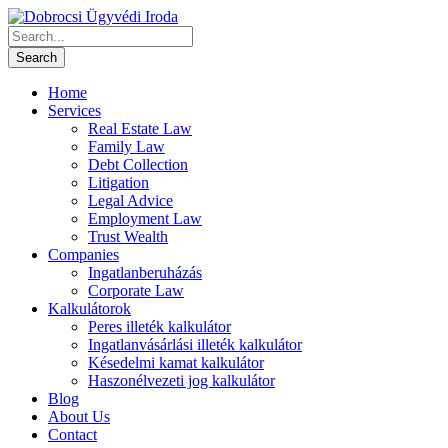
Home
Services
Real Estate Law
Family Law
Debt Collection
Litigation
Legal Advice
Employment Law
Trust Wealth
Companies
Ingatlanberuházás
Corporate Law
Kalkulátorok
Peres illeték kalkulátor
Ingatlanvásárlási illeték kalkulátor
Késedelmi kamat kalkulátor
Haszonélvezeti jog kalkulátor
Blog
About Us
Contact