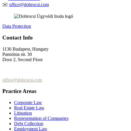
✉️
office@dobrocsi.com
Data Protection
Contact Info
1136 Budapest, Hungary
Pannónia str. 30
Door 2, Second Floor
+36 (70) 337-2333
+36 (70) 433-7979
office@dobrocsi.com
Practice Areas
Corporate Law
Real Estate Law
Litigation
Representation of Companies
Debt Collection
Employment Law