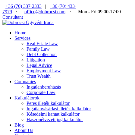
+36 (70) 337-2333
|
+36 (70) 433-
7979
·
office@dobrocsi.com
·
Mon - Fri 09:00-17:00
Consultant
Home
Services
Real Estate Law
Family Law
Debt Collection
Litigation
Legal Advice
Employment Law
Trust Wealth
Companies
Ingatlanberuházás
Corporate Law
Kalkulátorok
Peres illeték kalkulátor
Ingatlanvásárlási illeték kalkulátor
Késedelmi kamat kalkulátor
Haszonélvezeti jog kalkulátor
Blog
About Us