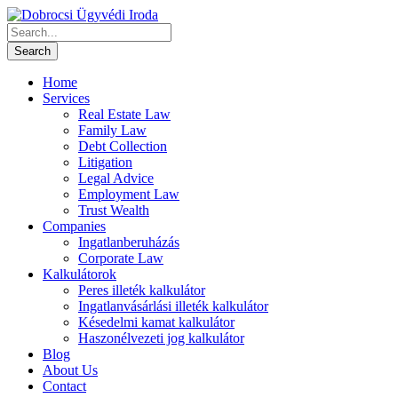
Home
Services
Real Estate Law
Family Law
Debt Collection
Litigation
Legal Advice
Employment Law
Trust Wealth
Companies
Ingatlanberuházás
Corporate Law
Kalkulátorok
Peres illeték kalkulátor
Ingatlanvásárlási illeték kalkulátor
Késedelmi kamat kalkulátor
Haszonélvezeti jog kalkulátor
Blog
About Us
Contact