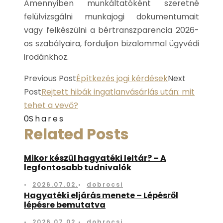
Amennyiben munkáltatóként szeretné
felülvizsgálni munkajogi dokumentumait
vagy felkészülni a bértranszparencia 2026-
os szabályaira, forduljon bizalommal ügyvédi
irodánkhoz.
Previous Post
Építkezés jogi kérdések
Next
Post
Rejtett hibák ingatlanvásárlás után: mit
tehet a vevő?
0
Shares
Related Posts
Mikor készül hagyatéki leltár? – A
legfontosabb tudnivalók
•
2026.07.02.
•
dobrocsi
Hagyatéki eljárás menete – Lépésről
lépésre bemutatva
•
2026.07.02.
•
dobrocsi