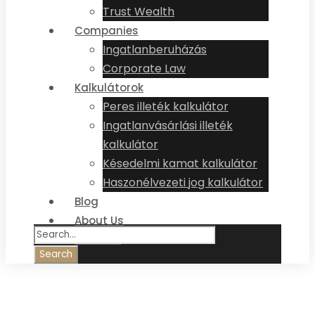
Trust Wealth
Companies
Ingatlanberuházás
Corporate Law
Kalkulátorok
Peres illeték kalkulátor
Ingatlanvásárlási illeték
kalkulátor
Késedelmi kamat kalkulátor
Haszonélvezeti jog kalkulátor
Blog
About Us
Contact