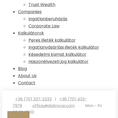
Trust Wealth
Companies
Ingatlanberuházás
Corporate Law
Kalkulátorok
Peres illeték kalkulátor
Ingatlanvásárlási illeték kalkulátor
Késedelmi kamat kalkulátor
Haszonélvezeti jog kalkulátor
Blog
About Us
Contact
+36 (70) 337-2333
|
+36 (70) 433-
7979
·
office@dobrocsi.com
·
Mon - Fri
09:00-17:00