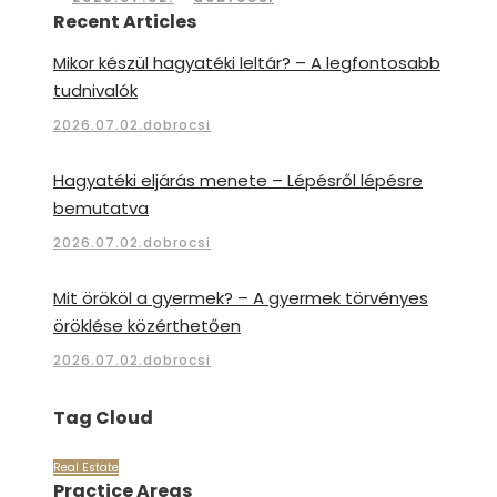
Recent Articles
Mikor készül hagyatéki leltár? – A legfontosabb
tudnivalók
2026.07.02.
dobrocsi
Hagyatéki eljárás menete – Lépésről lépésre
bemutatva
2026.07.02.
dobrocsi
Mit örököl a gyermek? – A gyermek törvényes
öröklése közérthetően
2026.07.02.
dobrocsi
Tag Cloud
Real Estate
Practice Areas