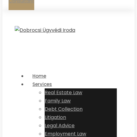
Consultant
Home
Services
Real Estate Law
Family Law
Debt Collection
Litigation
Legal Advice
Employment Law