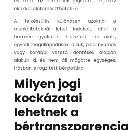
és ezek az eltérések jogszerű, objektív
okokkal alátámaszthatók-e.
A felkészülés különösen azoknál a
munkáltatóknál lehet indokolt, ahol a
bérezési gyakorlat hosszabb idő alatt,
egyedi megállapodások, alkuk, piaci nyomás
vagy korábbi vezetői döntések alapján
alakult ki, és nem áll mögötte egységes,
írásban is rögzített bérpolitika.
Milyen jogi
kockázatai
lehetnek a
bértranszparencia