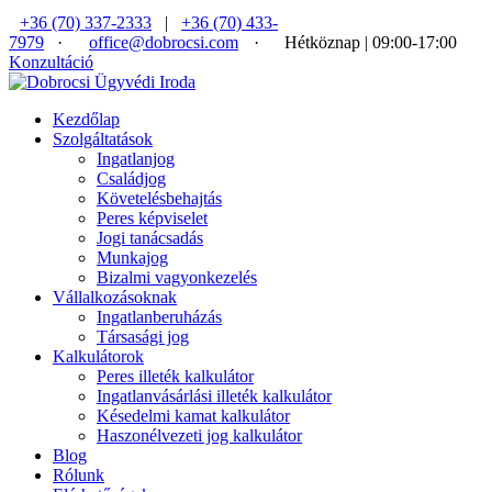
+36 (70) 337-2333
|
+36 (70) 433-
7979
·
office@dobrocsi.com
·
Hétköznap | 09:00-17:00
Konzultáció
Kezdőlap
Szolgáltatások
Ingatlanjog
Családjog
Követelésbehajtás
Peres képviselet
Jogi tanácsadás
Munkajog
Bizalmi vagyonkezelés
Vállalkozásoknak
Ingatlanberuházás
Társasági jog
Kalkulátorok
Peres illeték kalkulátor
Ingatlanvásárlási illeték kalkulátor
Késedelmi kamat kalkulátor
Haszonélvezeti jog kalkulátor
Blog
Rólunk