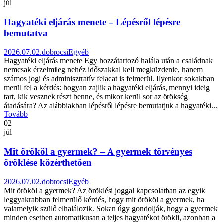
júl
Hagyatéki eljárás menete – Lépésről lépésre
bemutatva
2026.07.02.
dobrocsi
Egyéb
Hagyatéki eljárás menete Egy hozzátartozó halála után a családnak
nemcsak érzelmileg nehéz időszakkal kell megküzdenie, hanem
számos jogi és adminisztratív feladat is felmerül. Ilyenkor sokakban
merül fel a kérdés: hogyan zajlik a hagyatéki eljárás, mennyi ideig
tart, kik vesznek részt benne, és mikor kerül sor az örökség
átadására? Az alábbiakban lépésről lépésre bemutatjuk a hagyatéki...
Tovább
02
júl
Mit örököl a gyermek? – A gyermek törvényes
öröklése közérthetően
2026.07.02.
dobrocsi
Egyéb
Mit örököl a gyermek? Az öröklési joggal kapcsolatban az egyik
leggyakrabban felmerülő kérdés, hogy mit örököl a gyermek, ha
valamelyik szülő elhalálozik. Sokan úgy gondolják, hogy a gyermek
minden esetben automatikusan a teljes hagyatékot örökli, azonban a