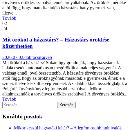
törvényes öröklés szabályai ennél árnyaltabbak. Az öröklés mértéke
attól függ, hogy maradt-e túlélő házastárs, hány gyermek van,
illetve...
Tovább
02
júl
Mit örököl a házastárs? – Házastárs öröklése
közérthetően
2026.07.02.
dobrocsi
Egyéb
Mit örököl a házastárs? Sokan úgy gondolják, hogy házastársuk
halála esetén automatikusan megöröklik annak teljes vagyonát. A
valóság ennél jóval összetettebb. A házastárs törvényes öröklése
attól függ, hogy az örökhagyónak maradtak-e gyermekei, élnek-e a
szülei, illetve készült-e végrendelet. Az alábbiakban összefoglaljuk a
Polgári Törvénykönyv legfontosabb szabályait. Mikor
alkalmazandók a törvényes öröklés szabályai? A törvényes öröklés...
Tovább
Korábbi posztok
Mikor készül hagyatéki leltár? – A legfontosabb tudnivalók