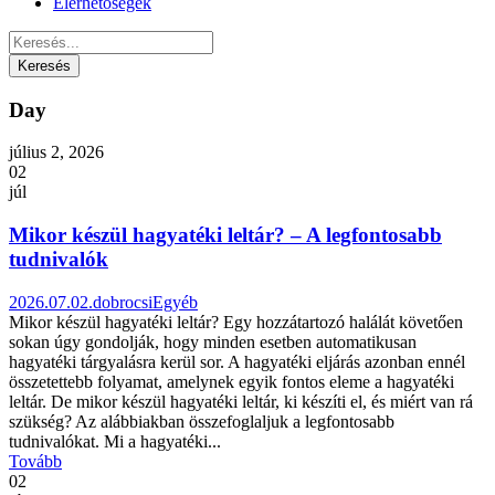
Elérhetőségek
Day
július 2, 2026
02
júl
Mikor készül hagyatéki leltár? – A legfontosabb
tudnivalók
2026.07.02.
dobrocsi
Egyéb
Mikor készül hagyatéki leltár? Egy hozzátartozó halálát követően
sokan úgy gondolják, hogy minden esetben automatikusan
hagyatéki tárgyalásra kerül sor. A hagyatéki eljárás azonban ennél
összetettebb folyamat, amelynek egyik fontos eleme a hagyatéki
leltár. De mikor készül hagyatéki leltár, ki készíti el, és miért van rá
szükség? Az alábbiakban összefoglaljuk a legfontosabb
tudnivalókat. Mi a hagyatéki...
Tovább
02