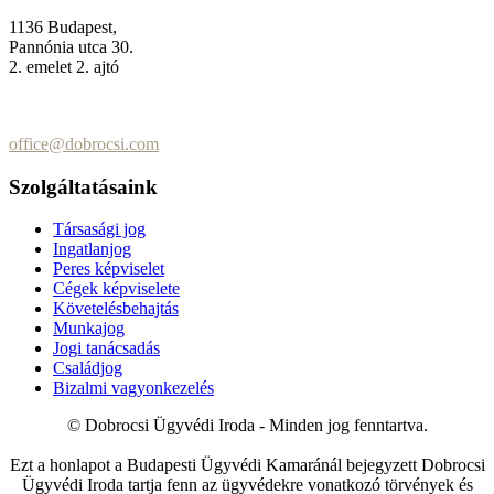
1136 Budapest,
Pannónia utca 30.
2. emelet 2. ajtó
+36 (70) 337-2333
+36 (70) 433-7979
office@dobrocsi.com
Szolgáltatásaink
Társasági jog
Ingatlanjog
Peres képviselet
Cégek képviselete
Követelésbehajtás
Munkajog
Jogi tanácsadás
Családjog
Bizalmi vagyonkezelés
© Dobrocsi Ügyvédi Iroda - Minden jog fenntartva.
Ezt a honlapot a Budapesti Ügyvédi Kamaránál bejegyzett Dobrocsi
Ügyvédi Iroda tartja fenn az ügyvédekre vonatkozó törvények és