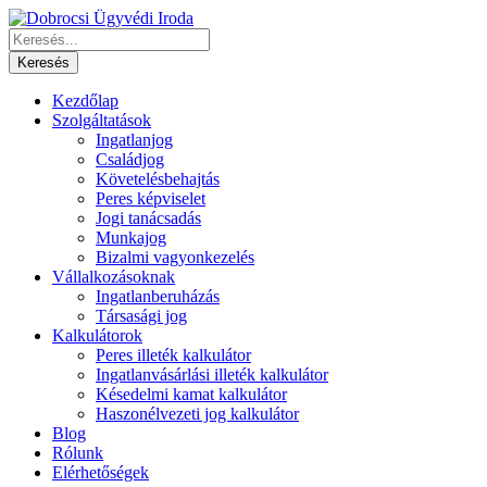
Kezdőlap
Szolgáltatások
Ingatlanjog
Családjog
Követelésbehajtás
Peres képviselet
Jogi tanácsadás
Munkajog
Bizalmi vagyonkezelés
Vállalkozásoknak
Ingatlanberuházás
Társasági jog
Kalkulátorok
Peres illeték kalkulátor
Ingatlanvásárlási illeték kalkulátor
Késedelmi kamat kalkulátor
Haszonélvezeti jog kalkulátor
Blog
Rólunk
Elérhetőségek