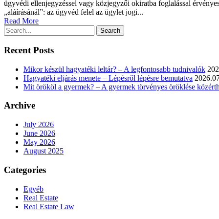
ügyvédi ellenjegyzéssel vagy közjegyzői okiratba foglalással érvén
„aláírásánál”: az ügyvéd felel az ügylet jogi...
Read More
Recent Posts
Mikor készül hagyatéki leltár? – A legfontosabb tudnivalók
202
Hagyatéki eljárás menete – Lépésről lépésre bemutatva
2026.07
Mit örököl a gyermek? – A gyermek törvényes öröklése közért
Archive
July 2026
June 2026
May 2026
August 2025
Categories
Egyéb
Real Estate
Real Estate Law