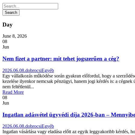
Day
June 8, 2026
08
Jun
Nem fizet a partner: mit tehet jogszerűen a cég?
2026.06.08.
dobrocsi
Egyéb
Egy vállalkozás működése során gyakran előfordul, hogy a szerződéses 
kezelése ilyenkor nemcsak pénzügyi, hanem jogi kérdés is: a cégnek ú
nem feltétlenül...
Read More
08
Jun
Ingatlan adásvétel ügyvédi díja 2026-ban – Mennyibe 
2026.06.08.
dobrocsi
Egyéb
Ingatlan vásárlása vagy eladása előtt az egyik leggyakoribb kérdés, 