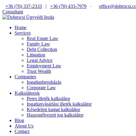
+36 (70) 337-2333
|
+36 (70) 433-7979
·
office@dobrocsi.c
Consultant
Home
Services
Real Estate Law
Family Law
Debt Collection
Litigation
Legal Advice
Employment Law
Trust Wealth
Companies
Ingatlanberuházás
Corporate Law
Kalkulátorok
Peres illeték kalkulátor
Ingatlanvásárlási illeték kalkulátor
Késedelmi kamat kalkulátor
Haszonélvezeti jog kalkulátor
Blog
About Us
Contact