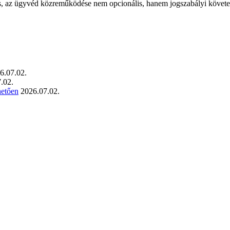
yes, az ügyvéd közreműködése nem opcionális, hanem jogszabályi köve
6.07.02.
.02.
hetően
2026.07.02.