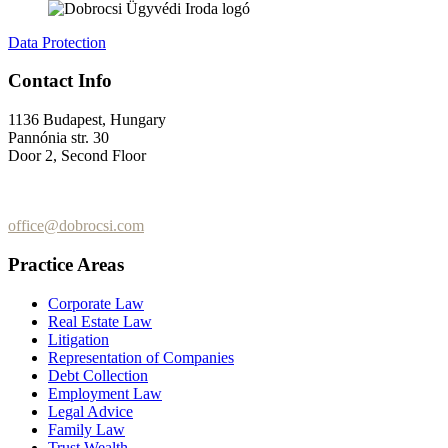
Data Protection
Contact Info
1136 Budapest, Hungary
Pannónia str. 30
Door 2, Second Floor
+36 (70) 337-2333
+36 (70) 433-7979
office@dobrocsi.com
Practice Areas
Corporate Law
Real Estate Law
Litigation
Representation of Companies
Debt Collection
Employment Law
Legal Advice
Family Law
Trust Wealth