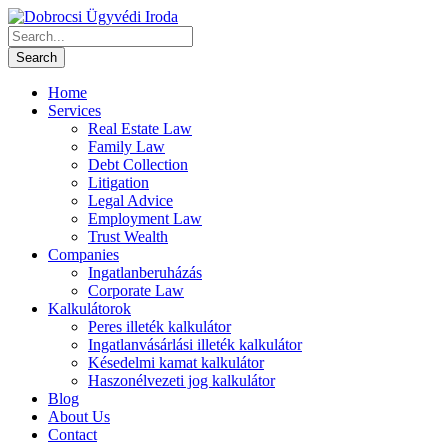
Home
Services
Real Estate Law
Family Law
Debt Collection
Litigation
Legal Advice
Employment Law
Trust Wealth
Companies
Ingatlanberuházás
Corporate Law
Kalkulátorok
Peres illeték kalkulátor
Ingatlanvásárlási illeték kalkulátor
Késedelmi kamat kalkulátor
Haszonélvezeti jog kalkulátor
Blog
About Us
Contact