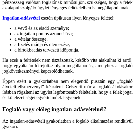
pénzösszeg valóban foglalónak minősüljön, szükséges, hogy a felek
az alapul szolgáló ügylet lényeges feltételeiben is megállapodjanak.
Ingatlan-adásvétel
esetén tipikusan ilyen lényeges feltétel:
a vevő és az eladó személye;
az ingatlan pontos azonosítása;
a vételár összege;
a fizetés módja és ütemezése;
a birtokbaadás tervezett időpontja.
Ha ezek a feltételek nem tisztázottak, később vita alakulhat ki arról,
hogy egyáltalán létrejött-e olyan megállapodás, amelyhez a foglaló
jogkövetkezményei kapcsolódhatnak.
Éppen ezért a gyakorlatban nem elegendő pusztán egy „foglaló
átvételi elismervényt” készíteni. Célszerű már a foglaló átadásakor
írásban rögzíteni az ügylet legfontosabb feltételeit, hogy a felek jogai
és kötelezettségei egyértelműek legyenek.
Foglaló vagy előleg ingatlan-adásvételnél?
Az ingatlan-adásvételi gyakorlatban a foglaló alkalmazása rendkívül
gyakori.