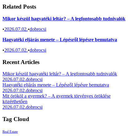
Related Posts
Mikor készül hagyatéki leltár? – A legfontosabb tudnivalók
•
2026.07.02.
•
dobrocsi
Hagyatéki eljárás menete – Lépésről lépésre bemutatva
•
2026.07.02.
•
dobrocsi
Recent Articles
Mikor készül hagyatéki leltár? – A legfontosabb tudnivalók
2026.07.02.
dobrocsi
Hagyatéki eljárás menete – Lépésről lépésre bemutatva
2026.07.02.
dobrocsi
Mit örököl a gyermek? – A gyermek törvényes öröklése
közérthetően
2026.07.02.
dobrocsi
Tag Cloud
Real Estate