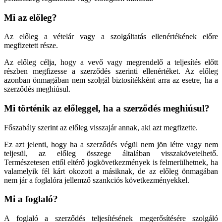
Mi az előleg?
Az előleg a vételár vagy a szolgáltatás ellenértékének előre
megfizetett része.
Az előleg célja, hogy a vevő vagy megrendelő a teljesítés előtt
részben megfizesse a szerződés szerinti ellenértéket. Az előleg
azonban önmagában nem szolgál biztosítékként arra az esetre, ha a
szerződés meghiúsul.
Mi történik az előleggel, ha a szerződés meghiúsul?
Főszabály szerint az előleg visszajár annak, aki azt megfizette.
Ez azt jelenti, hogy ha a szerződés végül nem jön létre vagy nem
teljesül, az előleg összege általában visszakövetelhető.
Természetesen ettől eltérő jogkövetkezmények is felmerülhetnek, ha
valamelyik fél kárt okozott a másiknak, de az előleg önmagában
nem jár a foglalóra jellemző szankciós következményekkel.
Mi a foglaló?
A foglaló a szerződés teljesítésének megerősítésére szolgáló