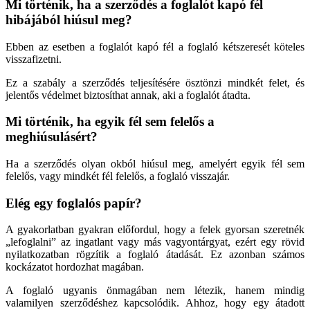
Mi történik, ha a szerződés a foglalót kapó fél
hibájából hiúsul meg?
Ebben az esetben a foglalót kapó fél a foglaló kétszeresét köteles
visszafizetni.
Ez a szabály a szerződés teljesítésére ösztönzi mindkét felet, és
jelentős védelmet biztosíthat annak, aki a foglalót átadta.
Mi történik, ha egyik fél sem felelős a
meghiúsulásért?
Ha a szerződés olyan okból hiúsul meg, amelyért egyik fél sem
felelős, vagy mindkét fél felelős, a foglaló visszajár.
Elég egy foglalós papír?
A gyakorlatban gyakran előfordul, hogy a felek gyorsan szeretnék
„lefoglalni” az ingatlant vagy más vagyontárgyat, ezért egy rövid
nyilatkozatban rögzítik a foglaló átadását. Ez azonban számos
kockázatot hordozhat magában.
A foglaló ugyanis önmagában nem létezik, hanem mindig
valamilyen szerződéshez kapcsolódik. Ahhoz, hogy egy átadott