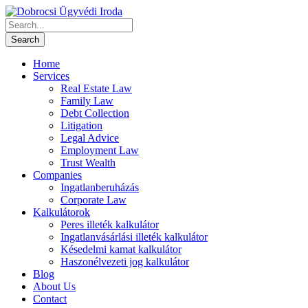
Home
Services
Real Estate Law
Family Law
Debt Collection
Litigation
Legal Advice
Employment Law
Trust Wealth
Companies
Ingatlanberuházás
Corporate Law
Kalkulátorok
Peres illeték kalkulátor
Ingatlanvásárlási illeték kalkulátor
Késedelmi kamat kalkulátor
Haszonélvezeti jog kalkulátor
Blog
About Us
Contact