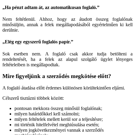
„Ha pénzt adtam át, az automatikusan foglaló.”
Nem feltétlenül. Ahhoz, hogy az átadott összeg foglalónak
minősüljön, annak a felek megállapodásából egyértelműen ki kell
derülnie.
„Elég egy egyszerű foglalós papír.”
Sok esetben nem. A foglaló csak akkor tudja betölteni a
rendeltetését, ha a felek az alapul szolgáló ügylet lényeges
feltételeiben is megállapodtak.
Mire figyeljünk a szerződés megkötése előtt?
A foglaló átadása előtt érdemes különösen körültekintően eljárni.
Célszerű tisztázni többek között:
pontosan mekkora összeg minősül foglalónak;
milyen határidőkkel kell számolni;
milyen feltételek mellett kerül sor a teljesítésre;
mi történik hitelfelvétel meghiúsulása esetén;
milyen jogkövetkezményei vannak a szerződés