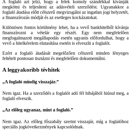
A foglaló azt jelzi, hogy a felek komoly szándékkal kívánják
megkötni és teljesíteni az adásvételi szerződést. Ugyanakkor a
foglaló átadása előtt célszerű megvizsgálni az ingatlan jogi helyzetét,
a finanszírozás módját és az esetleges kockázatokat.
Különösen fontos körülmény lehet, ha a vevő bankhitelből kívánja
finanszírozni a vételár egy részét. Egy nem megfelelően
megfogalmazott megállapodás esetén ugyanis előfordulhat, hogy a
vevő a hitelkérelem elutasítása esetén is elveszíti a foglalót.
Ezért a foglaló átadását megelőzően célszerű minden lényeges
feltételt pontosan tisztázni és megfelelően dokumentálni.
A leggyakoribb tévhitek
„A foglaló mindig visszajár.”
Nem igaz. Ha a szerződés a foglalót adó fél hibájából hiúsul meg, a
foglaló elveszik.
„Az előleg ugyanaz, mint a foglaló.”
Nem igaz. Az előleg főszabály szerint visszajár, míg a foglalóhoz
speciális jogkövetkezmények kapcsolódnak.