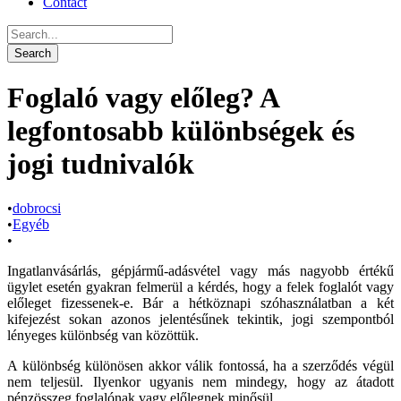
Contact
Foglaló vagy előleg? A
legfontosabb különbségek és
jogi tudnivalók
•
dobrocsi
•
Egyéb
•
Ingatlanvásárlás, gépjármű-adásvétel vagy más nagyobb értékű
ügylet esetén gyakran felmerül a kérdés, hogy a felek foglalót vagy
előleget fizessenek-e. Bár a hétköznapi szóhasználatban a két
kifejezést sokan azonos jelentésűnek tekintik, jogi szempontból
lényeges különbség van közöttük.
A különbség különösen akkor válik fontossá, ha a szerződés végül
nem teljesül. Ilyenkor ugyanis nem mindegy, hogy az átadott
pénzösszeg foglalónak vagy előlegnek minősül.