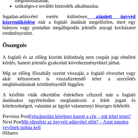
meghiúsulásának;
szükséges-e további biztosíték alkalmazása.
Ingatlan-adásvétel esetén különösen
ajánlott ügyvéd
közreműködése
már a foglaló átadását megelőzően, mert egy
hiányos vagy pontatlan megállapodás jelentős anyagi kockázatot
eredményezhet.
Összegzés
A foglaló és az előleg közötti különbség nem csupán jogi elméleti
kérdés, hanem jelentős gyakorlati következményekkel járhat.
Míg az előleg főszabály szerint visszajár, a foglaló elveszhet vagy
akár kétszeresen is visszafizetendő lehet a szerződés
meghiúsulásának körülményeitől függően.
A későbbi viták elkerülése érdekében célszerű már a foglaló
átadásakor egyértelműen meghatározni a felek jogait és
kötelezettségeit, valamint az ügylet valamennyi lényeges feltételét.
Previous Post
Felszámolási kérelmet kapott a cég – mit lehet tenni?
Next Post
Mit ellenőriz az ügyvéd adásvétel előtt? – Amit minden
vevőnek tudnia kell
0
Shares