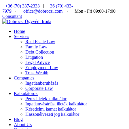
+36 (70) 337-2333
|
+36 (70) 433-
7979
·
office@dobrocsi.com
·
Mon - Fri 09:00-17:00
Consultant
Home
Services
Real Estate Law
Family Law
Debt Collection
Litigation
Legal Advice
Employment Law
Trust Wealth
Companies
Ingatlanberuházás
Corporate Law
Kalkulátorok
Peres illeték kalkulátor
Ingatlanvásárlási illeték kalkulátor
Késedelmi kamat kalkulátor
Haszonélvezeti jog kalkulátor
Blog
About Us