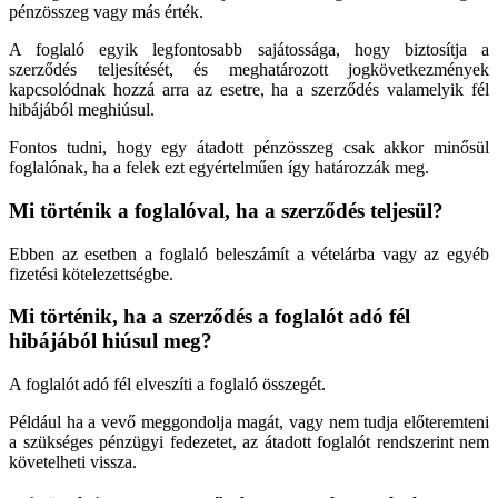
pénzösszeg vagy más érték.
A foglaló egyik legfontosabb sajátossága, hogy biztosítja a
szerződés teljesítését, és meghatározott jogkövetkezmények
kapcsolódnak hozzá arra az esetre, ha a szerződés valamelyik fél
hibájából meghiúsul.
Fontos tudni, hogy egy átadott pénzösszeg csak akkor minősül
foglalónak, ha a felek ezt egyértelműen így határozzák meg.
Mi történik a foglalóval, ha a szerződés teljesül?
Ebben az esetben a foglaló beleszámít a vételárba vagy az egyéb
fizetési kötelezettségbe.
Mi történik, ha a szerződés a foglalót adó fél
hibájából hiúsul meg?
A foglalót adó fél elveszíti a foglaló összegét.
Például ha a vevő meggondolja magát, vagy nem tudja előteremteni
a szükséges pénzügyi fedezetet, az átadott foglalót rendszerint nem
követelheti vissza.