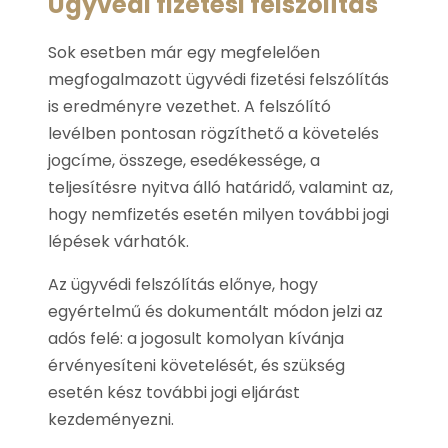
Ügyvédi fizetési felszólítás
Sok esetben már egy megfelelően
megfogalmazott ügyvédi fizetési felszólítás
is eredményre vezethet. A felszólító
levélben pontosan rögzíthető a követelés
jogcíme, összege, esedékessége, a
teljesítésre nyitva álló határidő, valamint az,
hogy nemfizetés esetén milyen további jogi
lépések várhatók.
Az ügyvédi felszólítás előnye, hogy
egyértelmű és dokumentált módon jelzi az
adós felé: a jogosult komolyan kívánja
érvényesíteni követelését, és szükség
esetén kész további jogi eljárást
kezdeményezni.