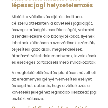
lépése: jogi helyzetelemzés
Mielőtt a vállalkozás eljárást indítana,
célszerű áttekinteni a követelés jogalapját,
összegszerűségét, esedékességét, valamint
a rendelkezésre álló bizonyítékokat. Ilyenek
lehetnek különösen a szerződések, számlák,
teljesítési igazolások, megrendelések,
átadás-átvételi dokumentumok, levelezések
és esetleges tartozáselismerő nyilatkozatok.
A megfelelő előkészítés jelentősen növelheti
az eredményes igényérvényesítés esélyét,
és segíthet abban is, hogy a vállalkozás a
követelés jellegéhez leginkább illeszkedő jogi
eszközt válassza.