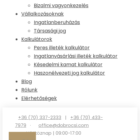
Bizalmi vagyonkezelés
Vállalkozásoknak
Ingatlanberuházás
Társasági jog
Kalkulátorok
Peres illeték kalkulátor
Ingatlanvásárlási illeték kalkulátor
Késedelmi kamat kalkulátor
Haszonélvezeti jog kalkulátor
Blog
Rólunk
Elérhetőségek
+36 (70) 337-2333
|
+36 (70) 433-
7979
·
office@dobrocsi.com
·
Hétköznap | 09:00-17:00