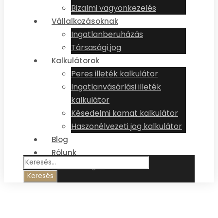
Bizalmi vagyonkezelés
Vállalkozásoknak
Ingatlanberuházás
Társasági jog
Kalkulátorok
Peres illeték kalkulátor
Ingatlanvásárlási illeték
kalkulátor
Késedelmi kamat kalkulátor
Haszonélvezeti jog kalkulátor
Blog
Rólunk
Elérhetőségek