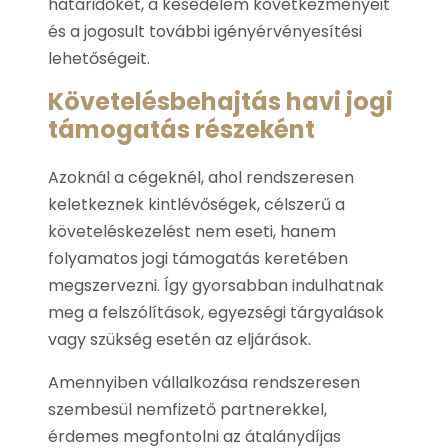
határidőket, a késedelem következményeit
és a jogosult további igényérvényesítési
lehetőségeit.
Követelésbehajtás havi jogi
támogatás részeként
Azoknál a cégeknél, ahol rendszeresen
keletkeznek kintlévőségek, célszerű a
követeléskezelést nem eseti, hanem
folyamatos jogi támogatás keretében
megszervezni. Így gyorsabban indulhatnak
meg a felszólítások, egyezségi tárgyalások
vagy szükség esetén az eljárások.
Amennyiben vállalkozása rendszeresen
szembesül nemfizető partnerekkel,
érdemes megfontolni az átalánydíjas