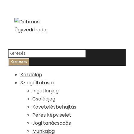
Kezdőlap
Szolgáltatások
Ingatlanjog
Családjog
Követelésbehajtás
Peres képviselet
Jogi tanácsadás
Munkajog