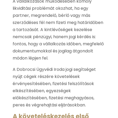
A vállalkozások működésében komoly
likviditási problémát okozhat, ha egy
partner, megrendelő, bérlő vagy más
szerződéses fél nem fizeti meg határidőben
a tartozását. A kintlévőségek kezelése
nemcsak pénzügyi, hanem jogi kérdés is:
fontos, hogy a vállalkozás időben, megfelelő
dokumentumokkal és jogilag átgondolt
módon lépjen fel.
A Dobrocsi Ügyvédi Iroda jogi segítséget
nyújt cégek részére követelések
érvényesítésében, fizetési felszólítások
elkészítésében, egyezségek
előkészítésében, fizetési meghagyásos,
peres és végrehajtási eljárásokban.
A követeléskezelés első