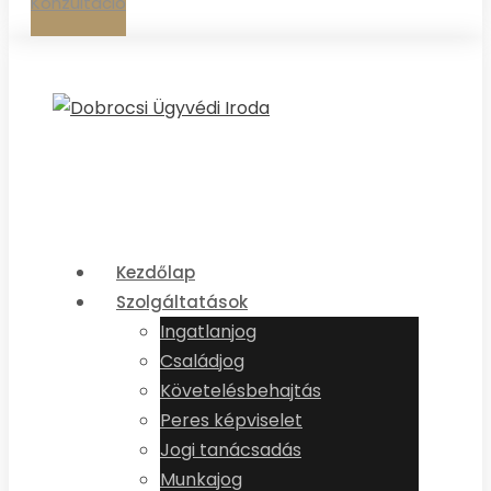
Konzultáció
Kezdőlap
Szolgáltatások
Ingatlanjog
Családjog
Követelésbehajtás
Peres képviselet
Jogi tanácsadás
Munkajog