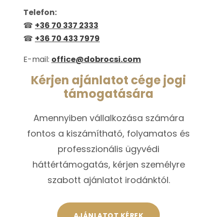
Telefon:
☎
+36 70 337 2333
☎
+36 70 433 7979
E-mail:
office@dobrocsi.com
Kérjen ajánlatot cége jogi
támogatására
Amennyiben vállalkozása számára
fontos a kiszámítható, folyamatos és
professzionális ügyvédi
háttértámogatás, kérjen személyre
szabott ajánlatot irodánktól.
AJÁNLATOT KÉREK