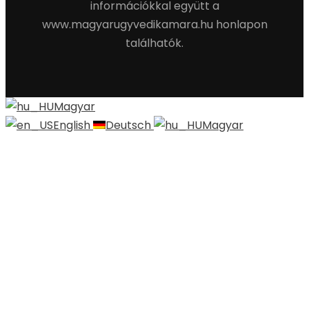
információkkal együtt a
www.magyarugyvedikamara.hu honlapon
találhatók.
Magyar
English
Deutsch
Magyar