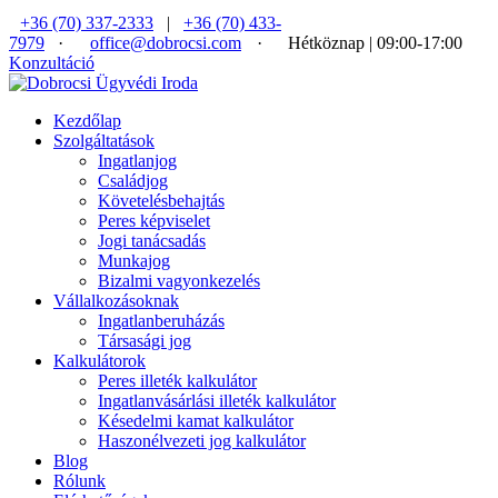
+36 (70) 337-2333
|
+36 (70) 433-
7979
·
office@dobrocsi.com
·
Hétköznap | 09:00-17:00
Konzultáció
Kezdőlap
Szolgáltatások
Ingatlanjog
Családjog
Követelésbehajtás
Peres képviselet
Jogi tanácsadás
Munkajog
Bizalmi vagyonkezelés
Vállalkozásoknak
Ingatlanberuházás
Társasági jog
Kalkulátorok
Peres illeték kalkulátor
Ingatlanvásárlási illeték kalkulátor
Késedelmi kamat kalkulátor
Haszonélvezeti jog kalkulátor
Blog
Rólunk