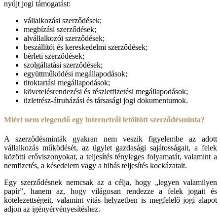
nyújt jogi támogatást:
vállalkozási szerződések;
megbízási szerződések;
alvállalkozói szerződések;
beszállítói és kereskedelmi szerződések;
bérleti szerződések;
szolgáltatási szerződések;
együttműködési megállapodások;
titoktartási megállapodások;
követelésrendezési és részletfizetési megállapodások;
üzletrész-átruházási és társasági jogi dokumentumok.
Miért nem elegendő egy internetről letöltött szerződésminta?
A szerződésminták gyakran nem veszik figyelembe az adott
vállalkozás működését, az ügylet gazdasági sajátosságait, a felek
közötti erőviszonyokat, a teljesítés tényleges folyamatát, valamint a
nemfizetés, a késedelem vagy a hibás teljesítés kockázatait.
Egy szerződésnek nemcsak az a célja, hogy „legyen valamilyen
papír”, hanem az, hogy világosan rendezze a felek jogait és
kötelezettségeit, valamint vitás helyzetben is megfelelő jogi alapot
adjon az igényérvényesítéshez.