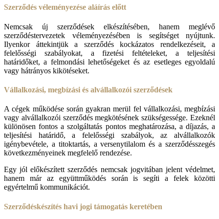
Szerződés véleményezése aláírás előtt
Nemcsak új szerződések elkészítésében, hanem meglévő
szerződéstervezetek véleményezésében is segítséget nyújtunk.
Ilyenkor áttekintjük a szerződés kockázatos rendelkezéseit, a
felelősségi szabályokat, a fizetési feltételeket, a teljesítési
határidőket, a felmondási lehetőségeket és az esetleges egyoldalú
vagy hátrányos kikötéseket.
Vállalkozási, megbízási és alvállalkozói szerződések
A cégek működése során gyakran merül fel vállalkozási, megbízási
vagy alvállalkozói szerződés megkötésének szükségessége. Ezeknél
különösen fontos a szolgáltatás pontos meghatározása, a díjazás, a
teljesítési határidő, a felelősségi szabályok, az alvállalkozók
igénybevétele, a titoktartás, a versenytilalom és a szerződésszegés
következményeinek megfelelő rendezése.
Egy jól előkészített szerződés nemcsak jogvitában jelent védelmet,
hanem már az együttműködés során is segíti a felek közötti
egyértelmű kommunikációt.
Szerződéskészítés havi jogi támogatás keretében