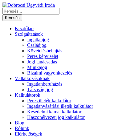
Kezdőlap
Szolgáltatások
Ingatlanjog
Családjog
Követelésbehajtás
Peres képviselet
Jogi tanácsadás
Munkajog
Bizalmi vagyonkezelés
Vállalkozásoknak
Ingatlanberuházás
Társasági jog
Kalkulátorok
Peres illeték kalkulátor
Ingatlanvásárlási illeték kalkulátor
Késedelmi kamat kalkulátor
Haszonélvezeti jog kalkulátor
Blog
Rólunk
Elérhetőségek