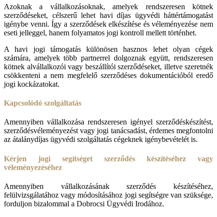
Azoknak a vállalkozásoknak, amelyek rendszeresen kötnek
szerződéseket, célszerű lehet havi díjas ügyvédi háttértámogatást
igénybe venni. Így a szerződések elkészítése és véleményezése nem
eseti jelleggel, hanem folyamatos jogi kontroll mellett történhet.
A havi jogi támogatás különösen hasznos lehet olyan cégek
számára, amelyek több partnerrel dolgoznak együtt, rendszeresen
kötnek alvállalkozói vagy beszállítói szerződéseket, illetve szeretnék
csökkenteni a nem megfelelő szerződéses dokumentációból eredő
jogi kockázatokat.
Kapcsolódó szolgáltatás
Amennyiben vállalkozása rendszeresen igényel szerződéskészítést,
szerződésvéleményezést vagy jogi tanácsadást, érdemes megfontolni
az átalánydíjas ügyvédi szolgáltatás cégeknek igénybevételét is.
Kérjen jogi segítséget szerződés készítéséhez vagy
véleményezéséhez
Amennyiben vállalkozásának szerződés készítéséhez,
felülvizsgálatához vagy módosításához jogi segítségre van szüksége,
forduljon bizalommal a Dobrocsi Ügyvédi Irodához.