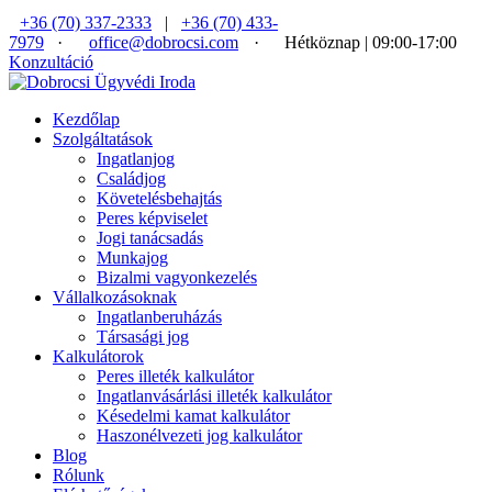
+36 (70) 337-2333
|
+36 (70) 433-
7979
·
office@dobrocsi.com
·
Hétköznap | 09:00-17:00
Konzultáció
Kezdőlap
Szolgáltatások
Ingatlanjog
Családjog
Követelésbehajtás
Peres képviselet
Jogi tanácsadás
Munkajog
Bizalmi vagyonkezelés
Vállalkozásoknak
Ingatlanberuházás
Társasági jog
Kalkulátorok
Peres illeték kalkulátor
Ingatlanvásárlási illeték kalkulátor
Késedelmi kamat kalkulátor
Haszonélvezeti jog kalkulátor
Blog
Rólunk