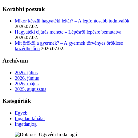
Korábbi posztok
Mikor készül hagyatéki leltár? – A legfontosabb tudnivalók
2026.07.02.
Hagyatéki eljárás menete – Lépésről lépésre bemutatva
2026.07.02.
Mit örököl a gyermek? – A gyermek törvényes öröklése
közérthetően
2026.07.02.
Archívum
2026. július
2026. június
2026. május
2025. augusztus
Kategóriák
Egyéb
Ingatlan kínálat
Ingatlanjog