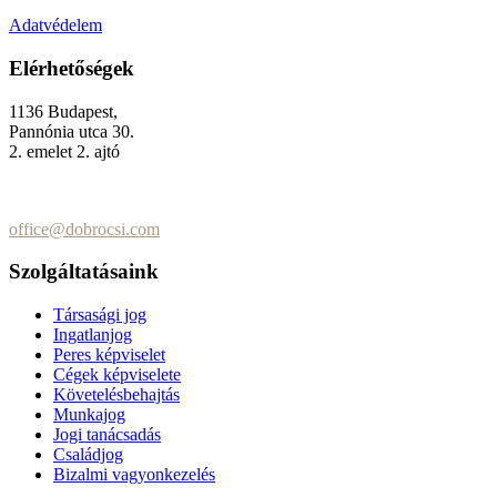
Adatvédelem
Elérhetőségek
1136 Budapest,
Pannónia utca 30.
2. emelet 2. ajtó
+36 (70) 337-2333
+36 (70) 433-7979
office@dobrocsi.com
Szolgáltatásaink
Társasági jog
Ingatlanjog
Peres képviselet
Cégek képviselete
Követelésbehajtás
Munkajog
Jogi tanácsadás
Családjog
Bizalmi vagyonkezelés