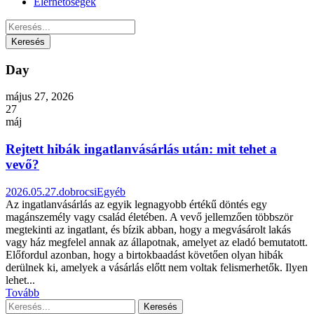
Elérhetőségek
Day
május 27, 2026
27
máj
Rejtett hibák ingatlanvásárlás után: mit tehet a
vevő?
2026.05.27.
dobrocsi
Egyéb
Az ingatlanvásárlás az egyik legnagyobb értékű döntés egy
magánszemély vagy család életében. A vevő jellemzően többször
megtekinti az ingatlant, és bízik abban, hogy a megvásárolt lakás
vagy ház megfelel annak az állapotnak, amelyet az eladó bemutatott.
Előfordul azonban, hogy a birtokbaadást követően olyan hibák
derülnek ki, amelyek a vásárlás előtt nem voltak felismerhetők. Ilyen
lehet...
Tovább