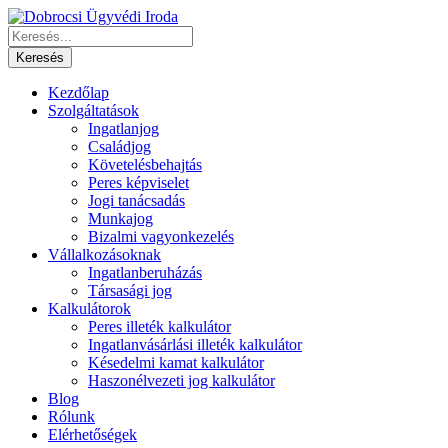
Kezdőlap
Szolgáltatások
Ingatlanjog
Családjog
Követelésbehajtás
Peres képviselet
Jogi tanácsadás
Munkajog
Bizalmi vagyonkezelés
Vállalkozásoknak
Ingatlanberuházás
Társasági jog
Kalkulátorok
Peres illeték kalkulátor
Ingatlanvásárlási illeték kalkulátor
Késedelmi kamat kalkulátor
Haszonélvezeti jog kalkulátor
Blog
Rólunk
Elérhetőségek